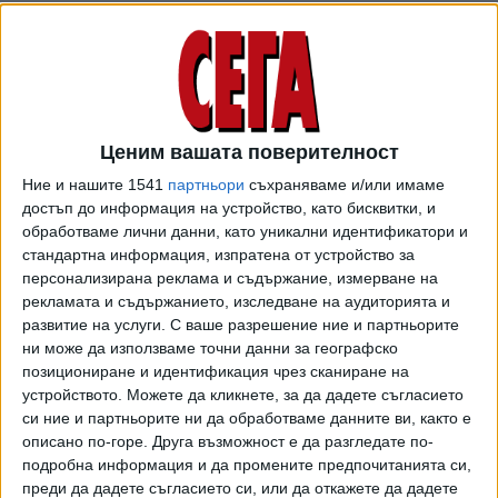
АЗП аргументира искането си с конкретни данни, които
показват необясними аномалии в цените на суровото
Ценим вашата поверителност
мляко и на млечните продукти.
Ние и нашите 1541
партньори
съхраняваме и/или имаме
достъп до информация на устройство, като бисквитки, и
"В много части на България изкупната цена на суровото
обработваме лични данни, като уникални идентификатори и
мляко е изключително ниска - 50-60 ст. за литър, и
стандартна информация, изпратена от устройство за
животновъдите са на загуба. Млекопреработвателите
персонализирана реклама и съдържание, измерване на
продължават да изкупуват продукцията на ниски цени,
рекламата и съдържанието, изследване на аудиторията и
докато в магазините прясното мляко продължава е
развитие на услуги.
С ваше разрешение ние и партньорите
скъпо – често над 3 лева за литър. Цената на киселото
ни може да използваме точни данни за географско
краве мляко е от 1.39 до 1.80 лв. за кофичка от 400
позициониране и идентификация чрез сканиране на
устройството. Можете да кликнете, за да дадете съгласието
грама. Кравето сирене се продава между 15 и 20 лв. за
си ние и партньорите ни да обработваме данните ви, както е
кг, а кашкавалът между 24 и 30 лв. за кг", обясняват от
описано по-горе. Друга възможност е да разгледате по-
АЗП.
подробна информация и да промените предпочитанията си,
преди да дадете съгласието си, или да откажете да дадете
„Това не е нормално, защото горивата и