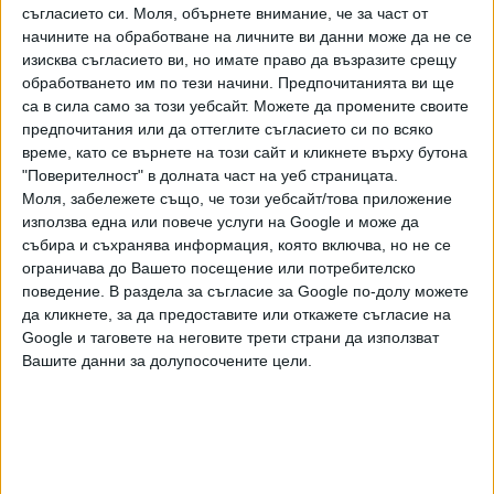
съгласието си.
Моля, обърнете внимание, че за част от
електричеството поевтиняха през тази година в
начините на обработване на личните ви данни може да не се
сравнение с 2022 г. при започването на войната в
изисква съгласието ви, но имате право да възразите срещу
Украйна. Преработвателите и хранителните вериги обаче
обработването им по тези начини. Предпочитанията ви ще
не свалиха цените на прясното, киселото мляко и
са в сила само за този уебсайт. Можете да промените своите
предпочитания или да оттеглите съгласието си по всяко
млечните продукти" посочва Пейо Майорски.
време, като се върнете на този сайт и кликнете върху бутона
От Асоциацията за защита на потребителите цитират и
"Поверителност" в долната част на уеб страницата.
Моля, забележете също, че този уебсайт/това приложение
проучване на Европейската комисия, огласено преди
използва една или повече услуги на Google и може да
дни, според което България е сред страните в ЕС съюз
събира и съхранява информация, която включва, но не се
с много ниски изкупни цени на суровото мляко. През юни
ограничава до Вашето посещение или потребителско
средната цена у нас е била 41,15 евроцента за литър
поведение. В раздела за съгласие за Google по-долу можете
(около 80 ст.), което е седмата най-ниска стойност.
да кликнете, за да предоставите или откажете съгласие на
Google и таговете на неговите трети страни да използват
Като цяло средната изкупна цена за суровото мляко в ЕС
Вашите данни за долупосочените цели.
се е понижила с 2,5% през юни спрямо май до 44,86
евроцента за литър, сочат данните на ЕК. Съвсем
логично и цените на маслото, на обезмасленото и
пълномасленото сухо мляко в ЕС също са се понижили в
сравнение с предишния месец. Най-силен е спадът при