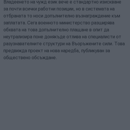
Владеенето на чужд език вече е стандартно изискване
за почти всички работни позиции, но в системата на
отбраната то носи допълнително възнаграждение към
заплатата. Сега военното министерство разширява
обхвата на това допълнително плащане в опит да
неутрализира поне донякъде отлива на специалисти от
разузнавателните структури на Въоръжените сили. Това
предвижда проект на нова наредба, публикуван за
обществено обсъждане.