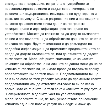
възможност военнослужещите и цивилните служители,
стандартна информация, изпратена от устройство за
назначени на длъжности в разузнавателните структурни
персонализирана реклама и съдържание, измерване на
звена с изискване за ниво на чуждоезикова подготовка,
рекламата и съдържанието, изследване на аудиторията и
да получават добавки не само за френски и английски, а и
развитие на услуги.
С ваше разрешение ние и партньорите
за още пет езика - руски, румънски, турски, гръцки и
ни може да използваме точни данни за географско
позициониране и идентификация чрез сканиране на
сръбски. Това се прави с оглед намаляване на отлива на
устройството. Можете да кликнете, за да дадете съгласието
специалисти от разузнавателни структури и
си ние и партньорите ни да обработваме данните ви, както е
формирования на Въоръжените сили, стимулиране на по-
описано по-горе. Друга възможност е да разгледате по-
доброто изпълнение на служебните задължения и
подробна информация и да промените предпочитанията си,
повишаване на езиковата им подготовка, обясняват
преди да дадете съгласието си, или да откажете да дадете
вносителите.
съгласието си.
Моля, обърнете внимание, че за част от
начините на обработване на личните ви данни може да не се
Другата важна промяна е специално включен текст, че
изисква съгласието ви, но имате право да възразите срещу
тези допълнителни плащания са с непостоянен характер.
обработването им по тези начини. Предпочитанията ви ще
От мотивите се разбира, че сегашната наредба
са в сила само за този уебсайт. Можете да промените своите
предпочитания или да оттеглите съгласието си по всяко
провокира различно тълкуване и военнослужещи
време, като се върнете на този сайт и кликнете върху бутона
претендират тези добавки да се включат в базата за
"Поверителност" в долната част на уеб страницата.
изчисляване на обезщетения при освобождаване от
Моля, забележете също, че този уебсайт/това приложение
военна служба.
използва една или повече услуги на Google и може да