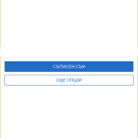
01 Авг. 2024
Украйна пусна списък с имената на руските
шпиони в Европа
28 Март 2022
СЪГЛАСЕН СЪМ
МО преговаря за покупка на две подводници
ОЩЕ ОПЦИИ
20 Яну. 2022
ОЩЕ НОВИНИ ОТ БЪЛГАРИЯ
Борисов за първи път изплува в документ на службата
за санкции на САЩ