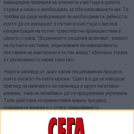
извънредна проверка на опасните участъци в цялата
страна и какво е необходимо за обезопасяването им. Тя
трябва да даде информация за необходимите дейности,
които да се извършат в пътните участъци с висока
концентрация на пътно-транспортни произшествия в
цялата страна. "Възможните решения включват: ремонт
на пътната настилка, подновяване на маркировката,
поставяне на мантинели и пътни знаци," обясниха тогава
от регионалното министерство.
Новата заповед от днес касае геодинамични процеси,
които засягат пътната мрежа. "Целта е да се извърши
преглед на наличието на свлачища и други негативни
влияния, така че незабавно да се предприеме укрепване.
Тези действия са превантивна мярка, предвид
очакваните валежи и с оглед повишаването
безопасността на движение", съобщават от
регионалното министерство.
Министърът на вътрешните работи Даниел Митов също