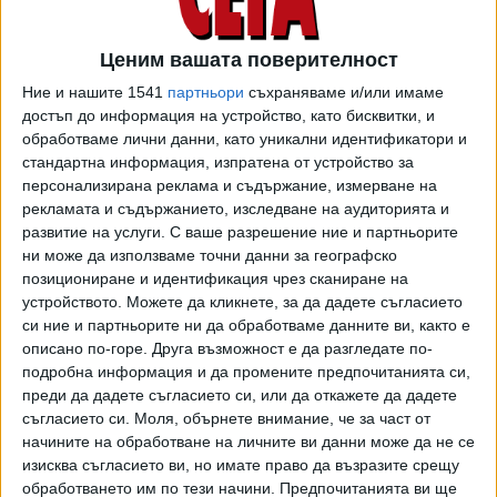
разпореди всеобхватна проверка на състоянието на
опасните участъци от пътната мрежа на територията на
Ценим вашата поверителност
цялата страна.
Ние и нашите 1541
партньори
съхраняваме и/или имаме
достъп до информация на устройство, като бисквитки, и
Компетентните полицейски структури в Главна дирекция
обработваме лични данни, като уникални идентификатори и
„Национална полиция“ и областните дирекции на МВР ще
стандартна информация, изпратена от устройство за
проверяват дали опасните участъци, идентифицирани
персонализирана реклама и съдържание, измерване на
чрез интерактивната карта на Дирекция
рекламата и съдържанието, изследване на аудиторията и
„Комуникационни и информационни системи“, са сигурни
развитие на услуги.
С ваше разрешение ние и партньорите
за движение и обезопасени съгласно издадените
ни може да използваме точни данни за географско
позициониране и идентификация чрез сканиране на
предписания на полицията, както и дали са издадени
устройството. Можете да кликнете, за да дадете съгласието
предписания за тях, пишат от МВР.
си ние и партньорите ни да обработваме данните ви, както е
описано по-горе. Друга възможност е да разгледате по-
Още следващата седмица министър Митов ще
подробна информация и да промените предпочитанията си,
представи на министър-председателя Росен Желязков
преди да дадете съгласието си, или да откажете да дадете
доклад с предложения за комплексни мерки, чиято цел е
съгласието си.
Моля, обърнете внимание, че за част от
сериозно подобряване на пътната безопасност, както е
начините на обработване на личните ви данни може да не се
записано и в програмата с приоритетите на
изисква съгласието ви, но имате право да възразите срещу
правителството.
обработването им по тези начини. Предпочитанията ви ще