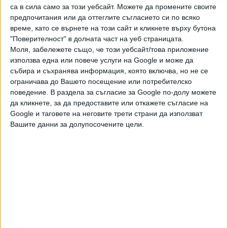
са в сила само за този уебсайт. Можете да промените своите
„Крайно време е да прекратим войната на пътя, която
предпочитания или да оттеглите съгласието си по всяко
убива нашите деца и близки като се превръща в риск за
време, като се върнете на този сайт и кликнете върху бутона
"Поверителност" в долната част на уеб страницата.
националната сигурност на България. В рамките на
Моля, забележете също, че този уебсайт/това приложение
законовите ми правомощия като министър на
използва една или повече услуги на Google и може да
вътрешните работи няма да пожаля усилия и време, за
събира и съхранява информация, която включва, но не се
да не допускаме повече по българските пътища да
ограничава до Вашето посещение или потребителско
загива бъдещето на нашата нация“, заяви министър
поведение. В раздела за съгласие за Google по-долу можете
Митов, цитиран от пресцентъра си.
да кликнете, за да предоставите или откажете съгласие на
Google и таговете на неговите трети страни да използват
“Категорично няма да приема “дежурните” оправдания,
Вашите данни за долупосочените цели.
че са необходими нови промени в законите, свързани с
пътната безопасност. Да, направени са и ще бъдат
направени предложения, но дотогава МВР няма да стои
безучастно и като регистратор на гише да вписва
поредните жертви и ранени на пътя. Ние можем и в най-
кратки срокове сме длъжни да предприемем конкретни
мерки, които законът ни разрешава“, допълни
министърът.