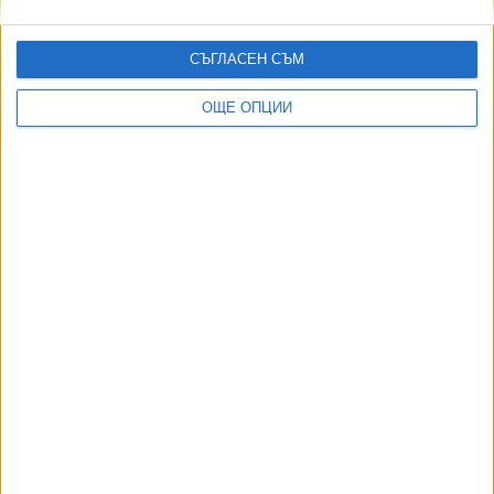
АПИ пусна картата на 36-те най-опасни пътни
СЪГЛАСЕН СЪМ
участъка
11 Апр. 2025
ОЩЕ ОПЦИИ
Борисов: За 1300 години България никога не се
е славила с добри пътища
09 Апр. 2025
Още по темата
ОЩЕ НОВИНИ ОТ БЪЛГАРИЯ
Борисов за първи път изплува в документ на службата
за санкции на САЩ