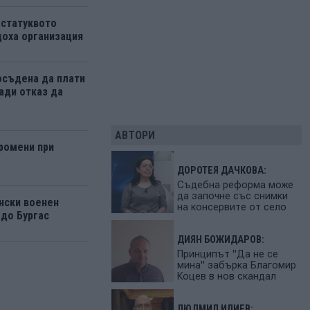
 статуквото
оха организация
осъдена да плати
ади отказ да
АВТОРИ
ромени при
ДОРОТЕЯ ДАЧКОВА:
Съдебна реформа може
да започне със снимки
нски военен
на консервите от село
 до Бургас
ДИЯН БОЖИДАРОВ:
Принципът "Да не се
мина" забърка Благомир
Коцев в нов скандал
ЛЮДМИЛ ИЛИЕВ: