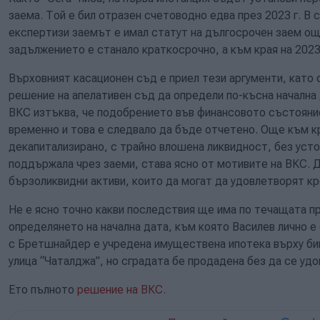
заема. Той е бил отразен счетоводно едва през 2023 г. 
експертизи заемът е имал статут на дългосрочен заем още
задължението е станало краткосрочно, а към края на 2023 
Върховният касационен съд е приел тези аргументи, като
решение на апелативен съд да определи по-късна начална
ВКС изтъква, че подобрението във финансовото състояние
временно и това е следвало да бъде отчетено. Още към кр
декапитализирано, с трайно влошена ликвидност, без усто
поддържала чрез заеми, става ясно от мотивите на ВКС. 
бързоликвидни активи, които да могат да удовлетворят к
Не е ясно точно какви последствия ще има по течащата п
определянето на начална дата, към която Василев лично е
с Бретшнайдер е учредена имуществена ипотека върху бив
улица “Чаталджа”, но сградата бе продадена без да се уд
Ето пълното
решение на ВКС.