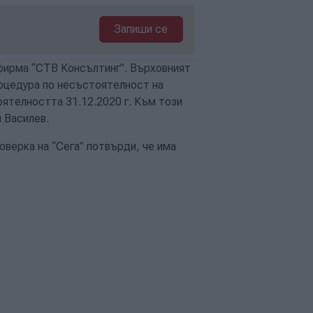
Запиши се
 фирма “СТВ Консълтинг”. Върховният
оцедура по несъстоятелност на
ятелността 31.12.2020 г. Към този
н Василев.
роверка на “Сега” потвърди, че има