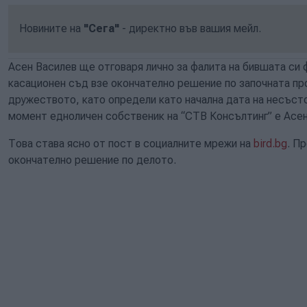
Новините на
"Сега"
- директно във вашия мейл.
Асен Василев ще отговаря лично за фалита на бившата си
касационен съд взе окончателно решение по започната пр
дружеството, като определи като начална дата на несъсто
момент едноличен собственик на “СТВ Консълтинг” е Асе
Това става ясно от пост в социалните мрежи на
bird.bg
. П
окончателно решение по делото.