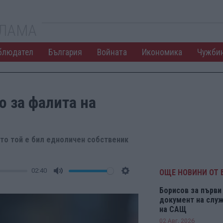
КЛАМА
блюдател
България
Войната
Икономика
Чужби
о за фалита на
йто той е бил едноличен собственик
02:40
ОЩЕ НОВИНИ ОТ 
Mute
Settings
Борисов за първи 
документ на служ
на САЩ
02 Авг. 2026