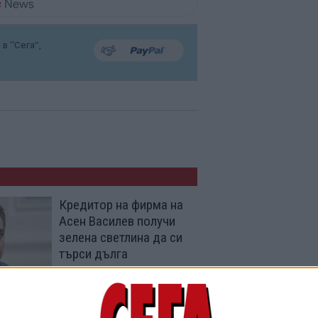
в “Сега”,
Кредитор на фирма на
Асен Василев получи
зелена светлина да си
търси дълга
01 Юли 2025