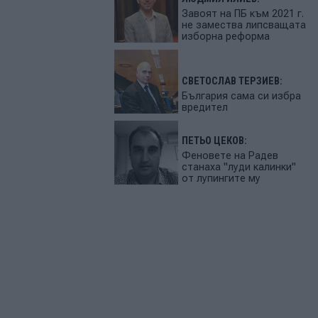
Завоят на ПБ към 2021 г.
не замества липсващата
изборна реформа
СВЕТОСЛАВ ТЕРЗИЕВ:
България сама си избра
вредител
ПЕТЬО ЦЕКОВ:
Феновете на Радев
станаха "луди калинки"
от лупингите му