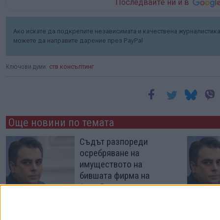
Последвайте ни и в
Ако искате да подкрепите независимата и качествена журналистика 
можете да направите дарение през PayPal
Ключови думи:
ств консълтинг
Още новини по темата
Съдът разпореди
осребряване на
имуществото на
бившата фирма на
Асен Василев
07 Авг. 2025