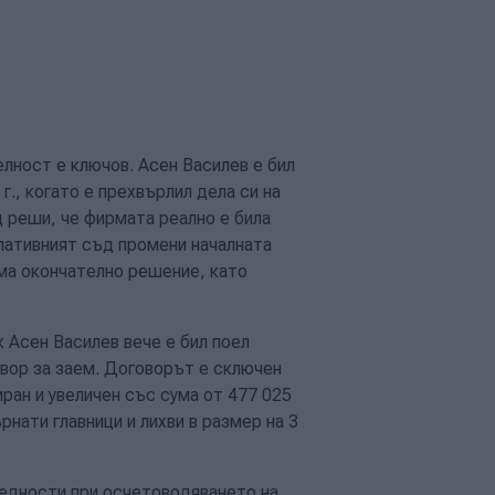
елност е ключов. Асен Василев е бил
г., когато е прехвърлил дела си на
 реши, че фирмата реално е била
елативният съд промени началната
ема окончателно решение, като
 Асен Василев вече е бил поел
ор за заем. Договорът е сключен
сиран и увеличен със сума от 477 025
нати главници и лихви в размер на 3
редности при осчетоводяването на