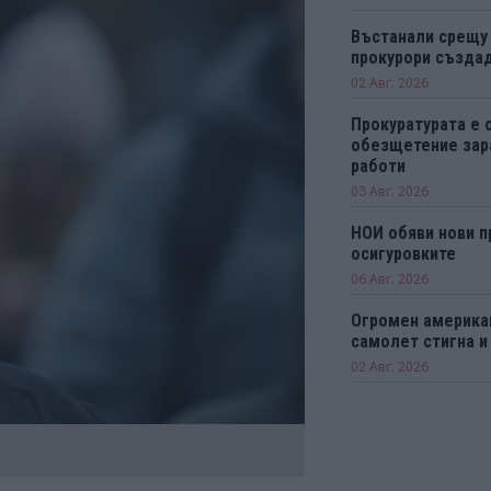
Въстанали срещу
прокурори създад
02 Авг. 2026
Прокуратурата е 
обезщетение зар
работи
03 Авг. 2026
НОИ обяви нови п
осигуровките
06 Авг. 2026
Огромен америка
самолет стигна и
02 Авг. 2026