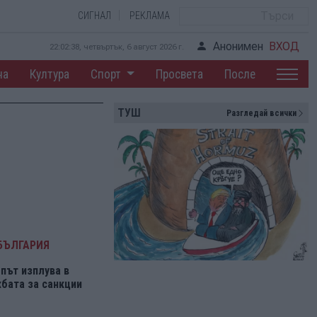
СИГНАЛ
РЕКЛАМА
Анонимен
ВХОД
22:02:39, четвъртък, 6 август 2026 г.
на
Култура
Спорт
Просвета
После
ТУШ
Разгледай всички
БЪЛГАРИЯ
път изплува в
бата за санкции