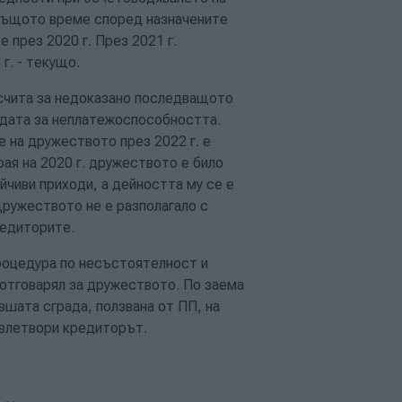
В същото време според назначените
 през 2020 г. През 2021 г.
г. - текущо.
 счита за недоказано последващото
 дата за неплатежоспособността.
 на дружеството през 2022 г. е
ая на 2020 г. дружеството е било
йчиви приходи, а дейността му се е
Дружеството не е разполагало с
редиторите.
роцедура по несъстоятелност и
 отговарял за дружеството. По заема
шата сграда, ползвана от ПП, на
овлетвори кредиторът.