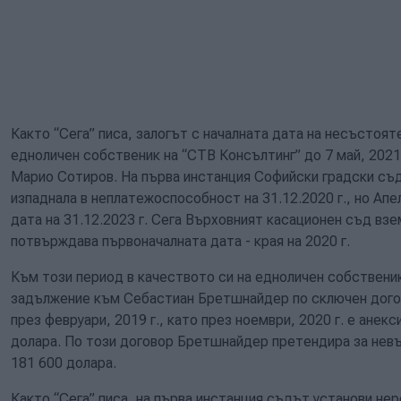
Както “Сега” писа, залогът с началната дата на несъстоят
едноличен собственик на “СТВ Консълтинг” до 7 май, 2021 
Марио Сотиров. На първа инстанция Софийски градски съд
изпаднала в неплатежоспособност на 31.12.2020 г., но Ап
дата на 31.12.2023 г. Сега Върховният касационен съд вз
потвърждава първоначалната дата - края на 2020 г.
Към този период в качеството си на едноличен собственик
задължение към Себастиан Бретшнайдер по сключен догов
през февруари, 2019 г., като през ноември, 2020 г. е анек
долара. По този договор Бретшнайдер претендира за невър
181 600 долара.
Както “Сега” писа, на първа инстанция съдът установи не