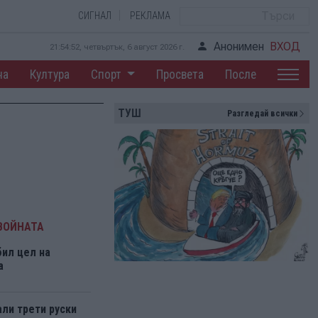
СИГНАЛ
РЕКЛАМА
Анонимен
ВХОД
21:54:52, четвъртък, 6 август 2026 г.
на
Култура
Спорт
Просвета
После
ТУШ
Разгледай всички
ВОЙНАТА
бил цел на
а
али трети руски