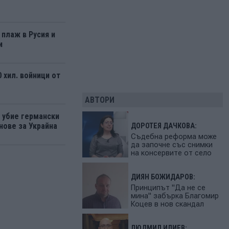
 плаж в Русия и
и
 хил. войници от
АВТОРИ
а убие германски
нове за Украйна
ДОРОТЕЯ ДАЧКОВА:
Съдебна реформа може
да започне със снимки
на консервите от село
ДИЯН БОЖИДАРОВ:
Принципът "Да не се
мина" забърка Благомир
Коцев в нов скандал
ЛЮДМИЛ ИЛИЕВ: