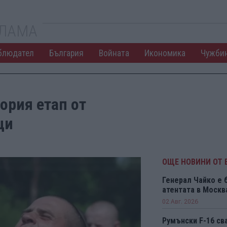
КЛАМА
блюдател
България
Войната
Икономика
Чужби
ория етап от
ици
ОЩЕ НОВИНИ ОТ 
Генерал Чайко е 
атентата в Москв
02 Авг. 2026
Румънски F-16 св