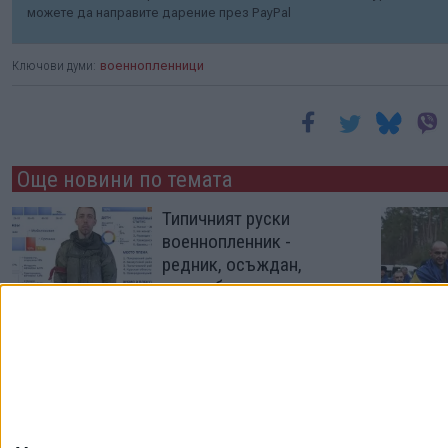
можете да направите дарение през PayPal
Ключови думи:
военнопленници
Още новини по темата
Типичният руски
военнопленник -
редник, осъждан,
тежко болен
12 Яну. 2026
Русия екзекутира все
повече украински
военнопленници