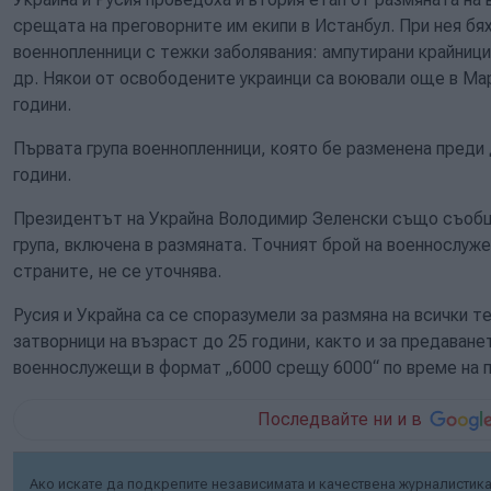
срещата на преговорните им екипи в Истанбул. При нея бя
военнопленници с тежки заболявания: ампутирани крайници
др. Някои от освободените украинци са воювали още в Мари
години.
Първата група военнопленници, която бе разменена преди 
години.
Президентът на Украйна Володимир Зеленски също съобщ
група, включена в размяната. Точният брой на военнослуж
страните, не се уточнява.
Русия и Украйна са се споразумели за размяна на всички т
затворници на възраст до 25 години, както и за предаване
военнослужещи в формат „6000 срещу 6000“ по време на п
Последвайте ни и в
Ако искате да подкрепите независимата и качествена журналистика 