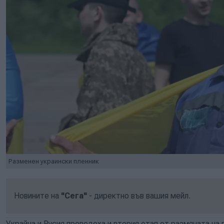
Разменен украински пленник
Новините на
"Сега"
- директно във вашия мейл.
Украйна и Русия проведоха и втория етап от размяната на