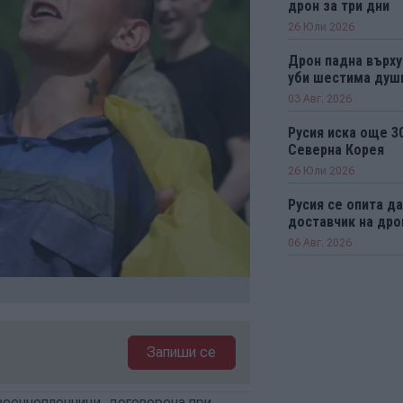
дрон за три дни
26 Юли 2026
Дрон падна върху
уби шестима душ
03 Авг. 2026
Русия иска още 30
Северна Корея
26 Юли 2026
Русия се опита д
доставчик на дро
06 Авг. 2026
Запиши се
 военнопленници, договорена при