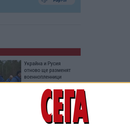
Украйна и Русия
отново ще разменят
военнопленници
16 Ноем. 2025
Украйна и Русия
размениха по 95
пленници с помощта на
ОАЕ