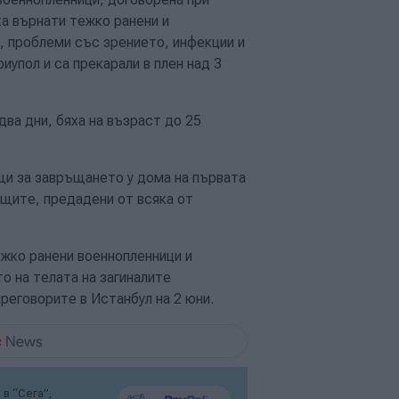
ха върнати тежко ранени и
, проблеми със зрението, инфекции и
упол и са прекарали в плен над 3
два дни, бяха на възраст до 25
и за завръщането у дома на първата
ещите, предадени от всяка от
ежко ранени военнопленници и
то на телата на загиналите
реговорите в Истанбул на 2 юни.
в “Сега”,