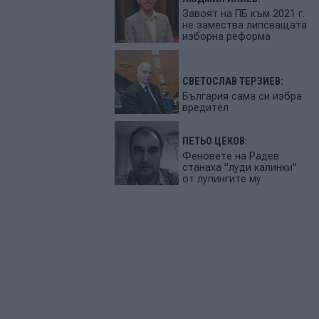
Завоят на ПБ към 2021 г.
не замества липсващата
изборна реформа
СВЕТОСЛАВ ТЕРЗИЕВ:
България сама си избра
вредител
ПЕТЬО ЦЕКОВ:
Феновете на Радев
станаха "луди калинки"
от лупингите му