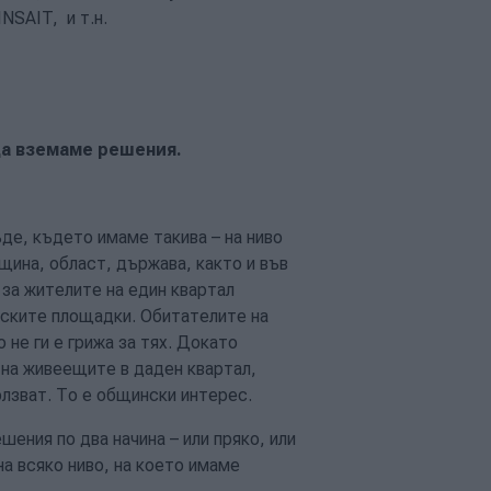
NSAIT, и т.н.
да вземаме решения.
е, където имаме такива – на ниво
бщина, област, държава, както и във
за жителите на един квартал
тските площадки. Обитателите на
не ги е грижа за тях. Докато
 на живеещите в даден квартал,
олзват. То е общински интерес.
шения по два начина – или пряко, или
а всяко ниво, на което имаме