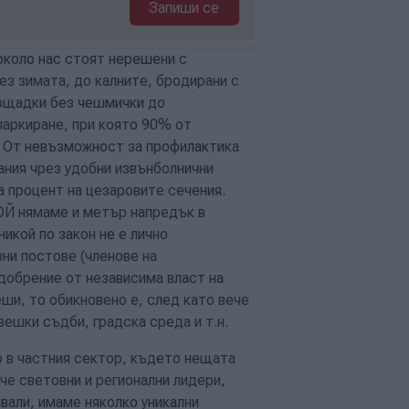
Запиши се
около нас стоят нерешени с
ез зимата, до калните, бродирани с
лощадки без чешмички до
аркиране, при която 90% от
. От невъзможност за профилактика
ания чрез удобни извънболнични
 процент на цезаровите сечения.
ОЙ нямаме и метър напредък в
никой по закон не e лично
ни постове (членове на
одобрение от независима власт на
еши, то обикновено е, след като вече
ешки съдби, градска среда и т.н.
 в частния сектор, където нещата
ече световни и регионални лидери,
вали, имаме няколко уникални