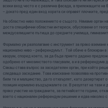
защото ни е по-належащо, и така блоковите ни интереси о
всеки вход често е с различна фасада, а прилежащите на
– докато пред един вход хората си оправят плочките, пред
На областно ниво положението е същото. Нямаме орган на
доста специфични областни интереси, обусловени от геог
междуселищните пътища до средните училища, гимназиит
Формално уж разполагаме с инструмент за пряко вземане 
национално ниво – референдумът. Той обаче е блокиран в 
кворум, според което, за да бъде прието дадено предложе
одобрено от мнозинството гласували, а и в референдума д
Сякаш става въпрос за заседателен орган, при който реш
следващо заседание. Това изискване позволява на против
били те и малцинство, да го отхвърлят, като дезертират 
позиция нормално въздържалите се. В резултат на тази и д
пряко участие на гражданите, за петнайсетте години, отка
взето с национален референдум решение и едва няколко 