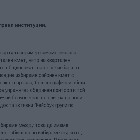
преки институции.
квартал например нямаме никаква
тален кмет, нито на квартален
ато общинският съвет се избира от
ловдив избираме районен кмет с
колко квартала, без специфични общи
се упражнява обединен контрол и той
лучай безуспешно се опитва да носи
доста активни Фейсбук групи по
избираме между това да имаме
вено, обикновено избираме първото,