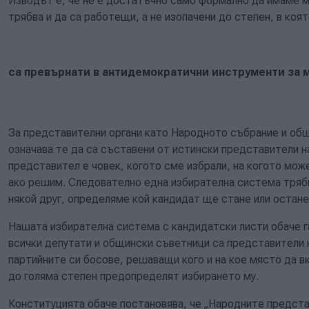
Изводът е, че не е достатъчно само формално да имаме м
трябва и да са работещи, а не изопачени до степен, в коя
са превърнати в антидемократични инструменти за 
За представителни органи като Народното събрание и об
означава те да са съставени от истински представители 
представител е човек, когото сме избрали, на когото мо
ако решим. Следователно една избирателна система трябва
някой друг, определяме кой кандидат ще стане или остан
Нашата избирателна система с кандидатски листи обаче г
всички депутати и общински съветници са представители н
партийните си босове, решаващи кого и на кое място да в
до голяма степен предопределят избирането му.
Конституцията обаче постановява, че „Народните предста