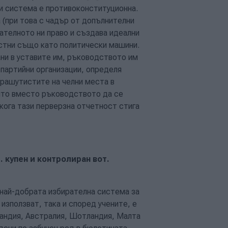
ни система е противоконституционна.
 (при това с чадър от допълнителни
рателното ни право и създава идеални
естни също като политически машини.
ани в уставите им, ръководството им
е партийни организации, определя
арашутистите на челни места в
оято вместо ръководството да се
якога тази перверзна отчетност стига
. купен и контролиран вот.
 най-добрата избирателна система за
използват, така и според учените, е
ландия, Австралия, Шотландия, Малта