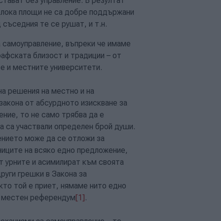
стават без управление. В резултат
 блока площи не са добре поддържани
 съседния те се рушат, и т.н.
 самоуправление, въпреки че имаме
рафската близост и традиции – от
е и местните университети.
на решения на местно и на
закона от абсурдното изискване за
ние, то не само трябва да е
а са участвали определен брой души.
ението може да се отложи за
ниците на всяко едно предложение,
от урните и асимилират към своята
руги грешки в Закона за
кто той е приет, нямаме нито едно
с местен референдум
[1]
.