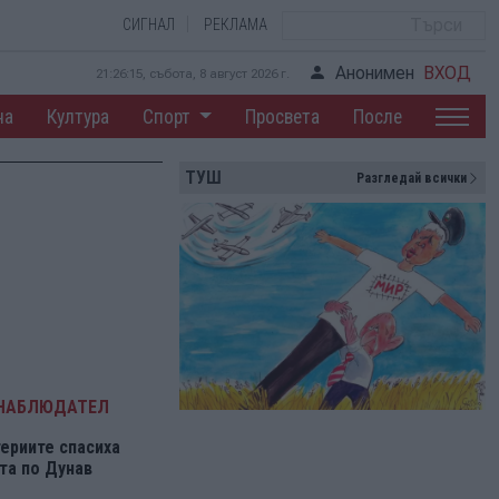
СИГНАЛ
РЕКЛАМА
Анонимен
ВХОД
21:26:16, събота, 8 август 2026 г.
на
Култура
Спорт
Просвета
После
ТУШ
Разгледай всички
 НАБЛЮДАТЕЛ
ериите спасиха
та по Дунав