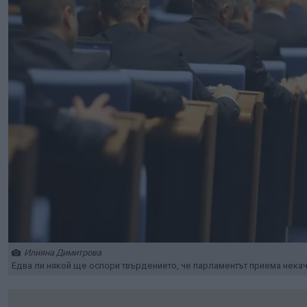
Илияна Димитрова
Едва ли някой ще оспори твърдението, че парламентът приема нека