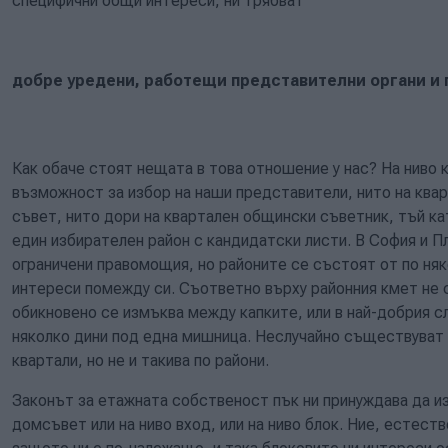
специфични общи интереси, ни трябват
добре уредени, работещи представителни органи и 
Как обаче стоят нещата в това отношение у нас? На ниво 
възможност за избор на наши представители, нито на квар
съвет, нито дори на квартален общински съветник, тъй к
един избирателен район с кандидатски листи. В София и П
ограничени правомощия, но районите се състоят от по ня
интереси помежду си. Съответно върху районния кмет не 
обикновено се измъква между капките, или в най-добрия с
няколко дини под една мишница. Неслучайно съществуват 
квартали, но не и такива по райони.
Законът за етажната собственост пък ни принуждава да 
домсъвет или на ниво вход, или на ниво блок. Ние, естест