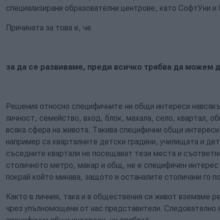
специализирани образователни центрове, като СофтУни и I
Причината за това е, че
за да се развиваме, преди всичко трябва да можем 
Решения относно специфичните ни общи интереси навсякъд
личност, семейство, вход, блок, махала, село, квартал, о
всяка сфера на живота. Такива специфични общи интереси 
например са кварталните детски градини, училищата и де
съседните квартали не посещават тези места и съответно 
столичното метро, макар и общ, не е специфичен интерес
покрай който минава, защото и останалите столичани го п
Както в личния, така и в обществения си живот вземаме ре
чрез упълномощени от нас представители. Следователно н