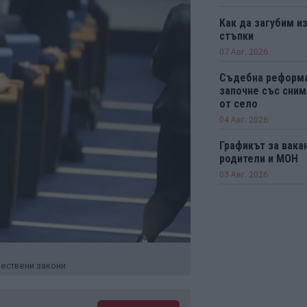
Как да загубим из
стъпки
07 Авг. 2026
Съдебна реформ
започне със сним
от село
04 Авг. 2026
Графикът за вака
родители и МОН
03 Авг. 2026
чествени закони