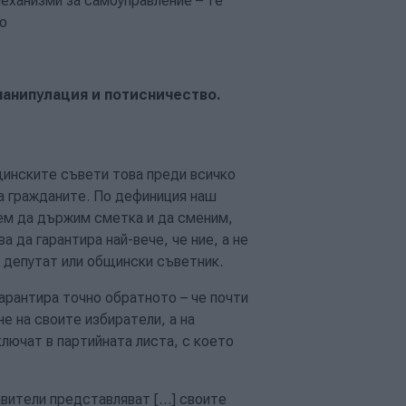
еханизми за самоуправление – те
то
манипулация и потисничество.
щинските съвети това преди всичко
на гражданите. По дефиниция наш
жем да държим сметка и да сменим,
 да гарантира най-вече, че ние, а не
е депутат или общински съветник.
арантира точно обратното – че почти
е на своите избиратели, а на
ключат в партийната листа, с което
вители представляват […] своите