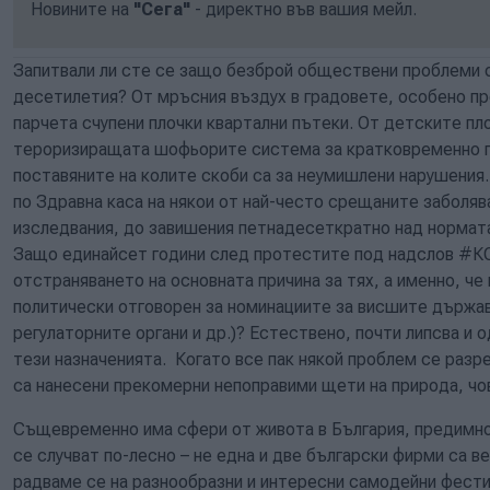
Новините на
"Сега"
- директно във вашия мейл.
Запитвали ли сте се защо безброй обществени проблеми 
десетилетия? От мръсния въздух в градовете, особено пр
парчета счупени плочки квартални пътеки. От детските п
тероризиращата шофьорите система за кратковременно п
поставяните на колите скоби са за неумишлени нарушения
по Здравна каса на някои от най-често срещаните заболяв
изследвания, до завишения петнадесеткратно над нормата
Защо единайсет години след протестите под надслов #К
отстраняването на основната причина за тях, а именно, че 
политически отговорен за номинациите за висшите държав
регулаторните органи и др.)? Естествено, почти липсва и 
тези назначенията. Когато все пак някой проблем се разр
са нанесени прекомерни непоправими щети на природа, чов
Същевременно има сфери от живота в България, предимно
се случват по-лесно – не една и две български фирми са в
радваме се на разнообразни и интересни самодейни фести