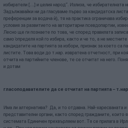
избиратели […] и целия народ“. Излиза, че избирателната 
Задължавайки ни да гласуваме първо за кандидатска листа
преференции за водача ѝ), тя на практика ограничава изби
условия за развитието на авторитарни псевдопартии, изв
Лесно ще ги познаете по това, че според правилата запис
само́ определя кой го избира, както и че то, а не местнит
кандидатите на партията за избори, признак за което са п
листите. Това води до т.нар. извратена отчетност, при к
отчита на партийните членове, те се отчитат на него. Пон
и дотам
гласоподавателите да се отчитат на партията – т.нар
Има ли алтернатива? Да, и то отдавна. Най-харесваната и
представителни органи, както според гражданите, които я 
системата Единичен прехвърляем вот. Тя се прилага в Ир