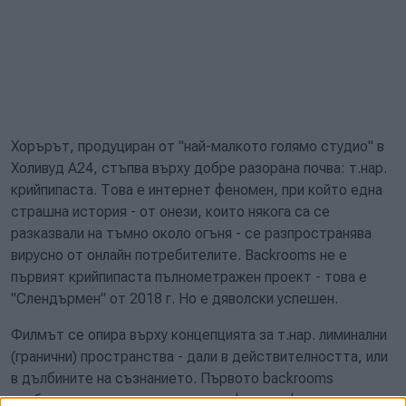
Хорърът, продуциран от "най-малкото голямо студио" в
Холивуд А24, стъпва върху добре разорана почва: т.нар.
крийпипаста. Това е интернет феномен, при който една
страшна история - от онези, които някога са се
разказвали на тъмно около огъня - се разпространява
вирусно от онлайн потребителите. Backrooms не е
първият крийпипаста пълнометражен проект - това е
"Слендърмен" от 2018 г. Но е дяволски успешен.
Филмът се опира върху концепцията за т.нар. лиминални
(гранични) пространства - дали в действителността, или
в дълбините на съзнанието. Първото backrooms
изображение е една-единствена фотография, заснета