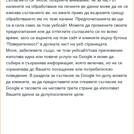
коридори в "Сиянието". Така Кейн Парсънс, волно или
начините на обработване на личните ви данни може да не се
неволно, се превръща в последовател на Кубрик и
изисква съгласието ви, но имате право да възразите срещу
Дейвид Линч.
обработването им по тези начини. Предпочитанията ви ще
са в сила само за този уебсайт. Можете да промените своите
Популярността на YouTube продукцията му води до
предпочитания или да оттеглите съгласието си по всяко
предложение от А24 и още преди да е навършил 20, той
време, като се върнете на този сайт и кликнете върху бутона
се заема с режисурата на пълнометражен филм с две
"Поверителност" в долната част на уеб страницата.
пълномащабни звезди - британецът Чуетел Еджиофор,
Моля, забележете също, че този уебсайт/това приложение
носител на БАФТА и награда "Лорънс Оливие", и
използва една или повече услуги на Google и може да
горещата звезда на европейското кино Ренате Рейнсве,
събира и съхранява информация, която включва, но не се
ограничава до Вашето посещение или потребителско
прясно номинирана за "Оскар" за главна женска роля в
поведение. В раздела за съгласие за Google по-долу можете
"Сантиментална стойност".
да кликнете, за да предоставите или откажете съгласие на
Google и таговете на неговите трети страни да използват
Кларк (в ролята Еджиофор) е управител на огромен
Вашите данни за долупосочените цели.
мебелен магазин с евтини, но за сметка на това кичозни
мебели, чийто живот е попаднал в задънена улица: жена
му не само го е зарязала, но го е изхвърлила от общия им
дом, и сега той спи в магазина, върху едно от леглата за
продажба. Героят попада на психотерапевтични сеанси
при Мери (Рейнсве), самата тя уязвима жена с тежко