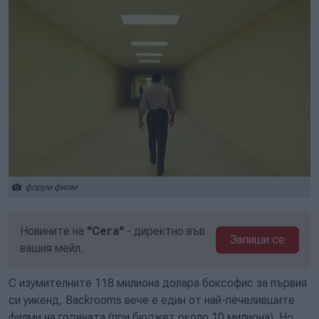
форум филм
Новините на
"Сега"
- директно във
Запиши се
вашия мейл.
С изумителните 118 милиона долара боксофис за първия
си уикенд, Backrooms вече е един от най-печелившите
филми на годината (при бюджет около 10 милиона). Но