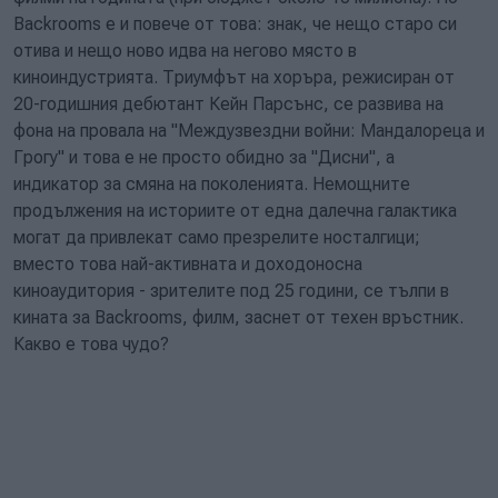
Backrooms е и повече от това: знак, че нещо старо си
отива и нещо ново идва на негово място в
киноиндустрията. Триумфът на хоръра, режисиран от
20-годишния дебютант Кейн Парсънс, се развива на
фона на провала на "Междузвездни войни: Мандалореца и
Грогу" и това е не просто обидно за "Дисни", а
индикатор за смяна на поколенията. Немощните
продължения на историите от една далечна галактика
могат да привлекат само презрелите носталгици;
вместо това най-активната и доходоносна
киноаудитория - зрителите под 25 години, се тълпи в
кината за Backrooms, филм, заснет от техен връстник.
Какво е това чудо?