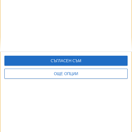
форум филм
СЪГЛАСЕН СЪМ
Последвайте ни и в
ОЩЕ ОПЦИИ
Ако искате да подкрепите независимата
и качествена журналистика в “Сега”,
можете да направите дарение през
PayPal
,
,
Ключови думи:
Backrooms
Кейн Парсънс
Ренате Рейнсве