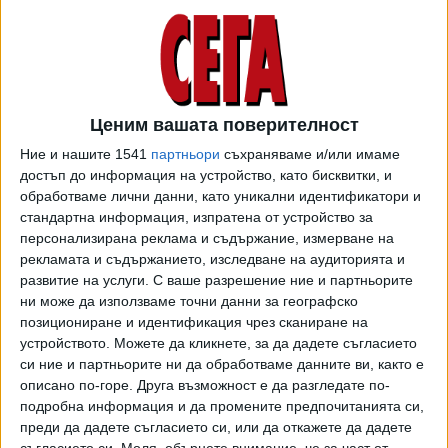
при реновацията на бивш мебелен магазин в Уисконсин.
Постепенно идеята е подета и разширена от
потребители в интернет, докато през 2022 г. не попада в
ръцете на 16-годишния тогава Кейн Парсънс. Той я
развива в поредица от заплетени, взаимосвързани
Ценим вашата поверителност
кратки филмчета в YouTube. Те се превръщат в
Ние и нашите 1541
партньори
съхраняваме и/или имаме
сензация. В тях камерата винаги е от ръка и се движи
достъп до информация на устройство, като бисквитки, и
заедно с героя, независимо дали той стъпва
обработваме лични данни, като уникални идентификатори и
предпазливо или бяга от опасност, която дебне зад
стандартна информация, изпратена от устройство за
ъгъла. Уплахът идва от мисълта, че човек внезапно е
персонализирана реклама и съдържание, измерване на
попаднал в безкрайно, празно и странно пространство -
рекламата и съдържанието, изследване на аудиторията и
развитие на услуги.
С ваше разрешение ние и партньорите
клаустрофобичен лабиринт от жълтеникави стаи,
ни може да използваме точни данни за географско
коридори и офиси, които изглеждат познати, но сякаш не
позициониране и идентификация чрез сканиране на
би трябвало да съществуват. Неясното, едрозърнесто
устройството. Можете да кликнете, за да дадете съгласието
изображение напомня за проекти от VHS епохата като
си ние и партньорите ни да обработваме данните ви, както е
"Проклятието Блеър", но носи и естетиката на интернет
описано по-горе. Друга възможност е да разгледате по-
меметата. Основателно се посочва, че навярно първото
подробна информация и да промените предпочитанията си,
лиминално пространство в киното са пустите хотелски
преди да дадете съгласието си, или да откажете да дадете
съгласието си.
Моля, обърнете внимание, че за част от