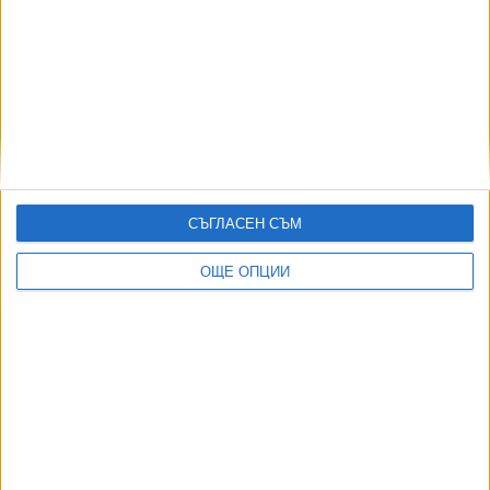
Още по темата
ОЩЕ НОВИНИ ОТ ЧУЖБИНА
Формира се „Ислямско НАТО“
СЪГЛАСЕН СЪМ
07 Авг. 2026
ОЩЕ ОПЦИИ
Индия се отказа от сделката за изтребители Су-57Е от
Русия
06 Авг. 2026
Зеленски е шести по рейтинг в Украйна
07 Авг. 2026
Иран и Оман договориха отварянето на Ормузкия проток
05 Авг. 2026