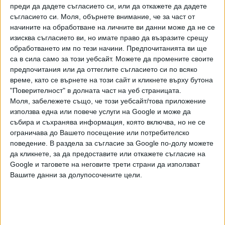
преди да дадете съгласието си, или да откажете да дадете
„няма да купува акции от Дерипаска, нито от което и да е
съгласието си.
Моля, обърнете внимание, че за част от
друго санкционирано лице или организация.
начините на обработване на личните ви данни може да не се
изисква съгласието ви, но имате право да възразите срещу
Чрез свой говорител Дерипаска каза, че „отдавна няма
обработването им по тези начини. Предпочитанията ви ще
нищо общо със Strabag и се оплака от
са в сила само за този уебсайт. Можете да промените своите
"несправедливостта на западните санкции."
предпочитания или да оттеглите съгласието си по всяко
време, като се върнете на този сайт и кликнете върху бутона
През април Европейският парламент изпрати на
"Поверителност" в долната част на уеб страницата.
австрийски официални лица писмо, в което ги призова да
Моля, забележете също, че този уебсайт/това приложение
упражнят допълнителен натиск, за да накарат Райфайзен
използва една или повече услуги на Google и може да
да напусне Русия.
събира и съхранява информация, която включва, но не се
ограничава до Вашето посещение или потребителско
„Нека бъдем ясни - дейностите на Raiffeisen Bank
поведение. В раздела за съгласие за Google по-долу можете
International в Русия допринасят за икономиката и
да кликнете, за да предоставите или откажете съгласие на
Google и таговете на неговите трети страни да използват
бюджета, като осигуряват финансови ресурси за
Вашите данни за долупосочените цели.
продължаване на военната агресия срещу Украйна", се
казва в писмото.
Представител на РБИ заяви, че "придобиването на дела
в Strabag подлежи на проверка", като банката добави, че