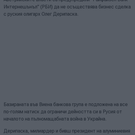
Интернешънъл" (РБИ) да не осъществява бизнес сделка
с руския олигарх Олег Дерипаска.
Базираната във Виена банкова група е подложена на все
по-голям натиск да ограничи дейността си в Русия от
началото на пълномащабната война в Украйна.
Дерипаска, милиардер и бивш президент на алуминиевия