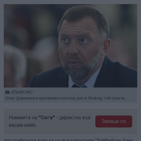
ЕПА/БГНЕС
Олег Дерипаска притежава ключов дял в Strabag, той отрича
Новините на
"Сега"
- директно във
Запиши се
вашия мейл.
Австрийските власти са предупредили "Райфайзен Банк