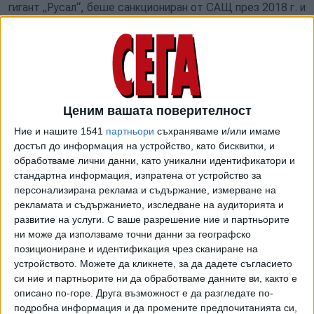
гигант „Русал“, беше санкциониран от САЩ през 2018 г. и
от Великобритания през 2022 г. Миналата година Украйна
национализира бизнес активите му. "Райфайзен" проявява
интерес към закупуването на дял от 1,5 млрд. евро в
строителната компания Strabag, която е свързана с
Дерипаска, съобщи БГНЕС.
Ценим вашата поверителност
Представители на централната банка предупредиха за
Ние и нашите 1541
партньори
съхраняваме и/или имаме
последствията от предложената сделка, която може да
достъп до информация на устройство, като бисквитки, и
наруши санкциите и да доведе до ответни действия от
обработваме лични данни, като уникални идентификатори и
страна на САЩ.
стандартна информация, изпратена от устройство за
персонализирана реклама и съдържание, измерване на
Източник от банката заяви пред Ройтерс, че продажбата
рекламата и съдържанието, изследване на аудиторията и
е „неудобна за Австрия, като се имат предвид
развитие на услуги.
С ваше разрешение ние и партньорите
международните критики към страната, че е твърде
ни може да използваме точни данни за географско
приятелски настроена към Русия“.
позициониране и идентификация чрез сканиране на
устройството. Можете да кликнете, за да дадете съгласието
Говорител на "Райфайзен" заяви, че „придобиването на
си ние и партньорите ни да обработваме данните ви, както е
акциите на Strabag остава предмет на проверката за
описано по-горе. Друга възможност е да разгледате по-
подробна информация и да промените предпочитанията си,
съответствие на банката. Той обясни, че "Райфайзен"