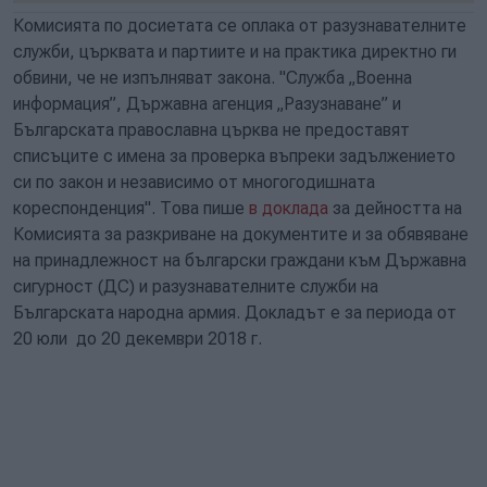
Комисията по досиетата се оплака от разузнавателните
служби, църквата и партиите и на практика директно ги
обвини, че не изпълняват закона. "Служба „Военна
информация”, Държавна агенция „Разузнаване” и
Българската православна църква
не предоставят
списъците с имена за проверка въпреки задължението
си по закон и независимо от многогодишната
кореспонденция". Това пише
в доклада
за дейността на
Комисията за разкриване на документите и за обявяване
на принадлежност на български граждани към Държавна
сигурност (ДС) и разузнавателните служби на
Българската народна армия. Докладът е за периода
от
20 юли до 20 декември 2018 г.