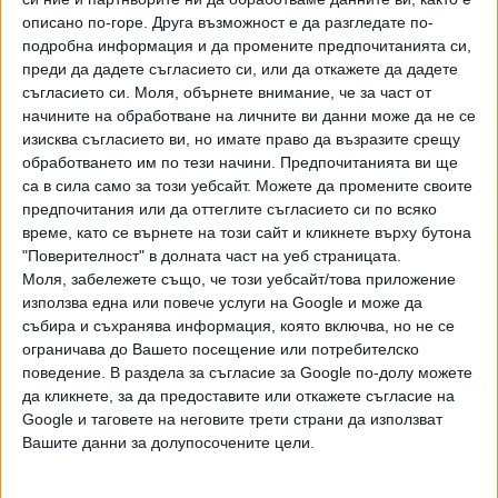
свързани с изпълнението на закона".
описано по-горе. Друга възможност е да разгледате по-
подробна информация и да промените предпочитанията си,
Според закона комисията трябва да провери за
преди да дадете съгласието си, или да откажете да дадете
принадлежност към ДС и председателите, заместник-
съгласието си.
Моля, обърнете внимание, че за част от
председателите, членовете на ръководни и контролни
начините на обработване на личните ви данни може да не се
органи на политически партии или коалиции съгласно
изисква съгласието ви, но имате право да възразите срещу
съдебното решение за регистрация. В доклада е
обработването им по тези начини. Предпочитанията ви ще
записано, че засега все още се събират необходимите
са в сила само за този уебсайт. Можете да промените своите
за проверка имена, както и че "редица партии,
предпочитания или да оттеглите съгласието си по всяко
време, като се върнете на този сайт и кликнете върху бутона
включително и парламентарно представени, все още не
"Поверителност" в долната част на уеб страницата.
са предоставили списъци".
Моля, забележете също, че този уебсайт/това приложение
използва една или повече услуги на Google и може да
Комисията отбелязва в доклада си, че все още не е
събира и съхранява информация, която включва, но не се
започнала проверката и на други лица, заложени в закона.
ограничава до Вашето посещение или потребителско
Сред тях са обществените посредници на общините и
поведение. В раздела за съгласие за Google по-долу можете
техните заместници, главните архитекти на общини и на
да кликнете, за да предоставите или откажете съгласие на
райони за градовете с районно деление, кметските
Google и таговете на неговите трети страни да използват
наместници. Не била започнала и проверката
Вашите данни за долупосочените цели.
на собствениците и ръководителите на рекламни
агенции и на собствениците на агенции и дружества за