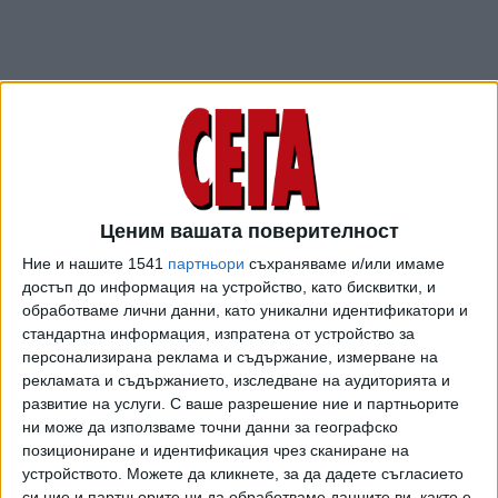
В документа, който е изпратен на Народното събрание и
е качен на сайта на институцията, комисията твърди, че
Ценим вашата поверителност
разузнавателните служби отказват да дадат списъците
с имената на директоритe, зам.-директорите,
Ние и нашите 1541
партньори
съхраняваме и/или имаме
достъп до информация на устройство, като бисквитки, и
директорите на дирекции, началниците на отдели и
обработваме лични данни, като уникални идентификатори и
началниците на сектори в служба "Военна информация",
стандартна информация, изпратена от устройство за
както и на председателя, зам.-председателите,
персонализирана реклама и съдържание, измерване на
директорите на дирекции и началниците на отдели в
рекламата и съдържанието, изследване на аудиторията и
Държавна агенция "Разузнаване". Същото оплакване е
развитие на услуги.
С ваше разрешение ние и партньорите
отбелязано изрично и за Българската православна
ни може да използваме точни данни за географско
църква. Споровете с разузнаването и църквата са
позициониране и идентификация чрез сканиране на
устройството. Можете да кликнете, за да дадете съгласието
единствено изрично посочените в раздел "Проблеми,
си ние и партньорите ни да обработваме данните ви, както е