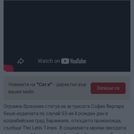
Новините на
"Сега"
- директно във
Запиши се
вашия мейл.
Огромна бронзова статуя на актрисата София Вергара
беше издигната по случай 53-ия й рожден ден в
колумбийския град Баранкиля, откъдето произхожда,
съобщи The Latin Times. В социалните мрежи звездата