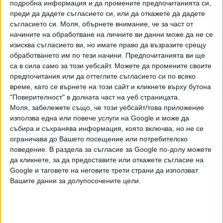
подробна информация и да промените предпочитанията си,
знаменитости – композиторите Джо Аройо, Пачо Галан,
преди да дадете съгласието си, или да откажете да дадете
певицата Естер Фореро и т.н.
съгласието си.
Моля, обърнете внимание, че за част от
начините на обработване на личните ви данни може да не се
Статуята сега се присъединява към нарастващата
изисква съгласието ви, но имате право да възразите срещу
колекция от фигури на международно известни личности
обработването им по тези начини. Предпочитанията ви ще
от Баранкиля, утвърждавайки наследството на София
са в сила само за този уебсайт. Можете да промените своите
Вергара не само като световна звезда, но и като обичана
предпочитания или да оттеглите съгласието си по всяко
героиня на своя град.
време, като се върнете на този сайт и кликнете върху бутона
"Поверителност" в долната част на уеб страницата.
Създаването на статуята на София Вергара е отнело
Моля, забележете също, че този уебсайт/това приложение
използва една или повече услуги на Google и може да
седем месеца при участието на 35 души, включително
събира и съхранява информация, която включва, но не се
ученици от Областното училище по изкуствата,
ограничава до Вашето посещение или потребителско
ръководено от скулптора. Актрисата не е позирала
поведение. В раздела за съгласие за Google по-долу можете
лично; вместо това екипът на Маркес е използвал нейни
да кликнете, за да предоставите или откажете съгласие на
снимки, за да създаде статуята. Произведението на
Google и таговете на неговите трети страни да използват
изкуството е с височина 7,50 метра и тежи повече от 5,5
Вашите данни за долупосочените цели.
тона. То се намира на Гран Малекон - парк на река
Магдалена в Баранкиля, според ангажимент на местните
власти за съживяване на икономиката на града