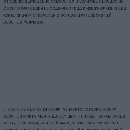
от сериала „Модерно семейство“ публикува съобщение,
с което благодари на родния си град и изразява изненада
какъв значим отпечатък е оставила актьорската й
работа в Колумбия.
„Никога не съм си мислила, че моята история, моята
работа и моите мечти ще оставят толкова голяма следа
върху тази земя, която обичам, уважавам и ми липсва
толкова много. Благодарна съм на Баранкиля за всичко“,