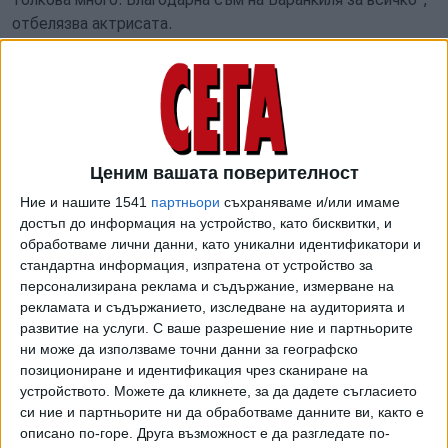
отбелязва актрисата.
Статуята е била открита на 10 юли – деня, в който
латиноамериканската суперзвезда навърши 53 години,
празнувайки рождения си ден на италианския остров
Сардиния, заобиколена от семейството си и приятели.
„Баранкиля се предава в краката ви, казвайки на целия
Ценим вашата поверителност
свят: благодарим ви, че сте това, което сте, благодарим
Ние и нашите 1541
партньори
съхраняваме и/или имаме
ви, че сте от Баранкиля. Какъв по-добър начин да
достъп до информация на устройство, като бисквитки, и
отпразнуваме рождения ден на София от това да я
обработваме лични данни, като уникални идентификатори и
почетем с тази красива творба, която представя
стандартна информация, изпратена от устройство за
нейната радост от живота, харизма, автентичност и
персонализирана реклама и съдържание, измерване на
уникален дух“, каза кметът Алехандро Чар по време на
рекламата и съдържанието, изследване на аудиторията и
откриването на монумента.
развитие на услуги.
С ваше разрешение ние и партньорите
ни може да използваме точни данни за географско
Скулптурата е сътворена от Ино Маркес, обичан местен
позициониране и идентификация чрез сканиране на
художник, който е автор и на известната статуя на
устройството. Можете да кликнете, за да дадете съгласието
си ние и партньорите ни да обработваме данните ви, както е
Шакира – друга видна баранкилянка. Той е отдавал почит
описано по-горе. Друга възможност е да разгледате по-
с публични паметници и на други колумбийски