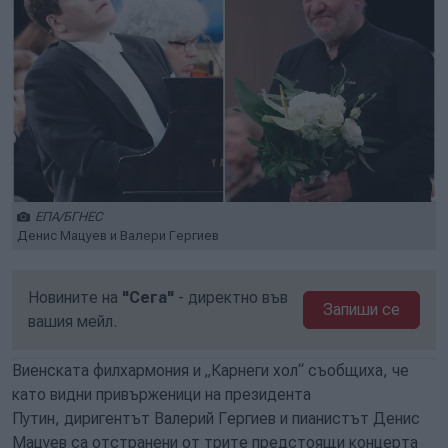
ЕПА/БГНЕС
Денис Мацуев и Валери Гергиев
Новините на
"Сега"
- директно във
Запиши се
вашия мейл.
Виенската филхармония и „Карнеги хол“ съобщиха, че
като видни привърженици на президента
Путин, диригентът Валерий Гергиев и пианистът Денис
Мацуев са отстранени от трите предстоящи концерта