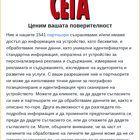
подложен на нарастващи критики заради подкрепата си
за Путин, когото познава от три десетилетия и
многократно е защитавал.
Ценим вашата поверителност
Конкретната причина за отстраняването му от
Ние и нашите 1541
партньори
съхраняваме и/или имаме
програмата не бе посочена. Но извънредното решение
достъп до информация на устройство, като бисквитки, и
прочутият маестро да бъде заменен в последния
обработваме лични данни, като уникални идентификатори и
момент заради връзката си с Путин, въпреки
стандартна информация, изпратена от устройство за
персонализирана реклама и съдържание, измерване на
първоначалните възражения от
рекламата и съдържанието, изследване на аудиторията и
Виенската филхармония, че Гергиев е артист, а
развитие на услуги.
С ваше разрешение ние и партньорите
не политик – отразява бързо засилващото се глобално
ни може да използваме точни данни за географско
неприемане на руската агресия, коментира АП.
позициониране и идентификация чрез сканиране на
устройството. Можете да кликнете, за да дадете съгласието
Домомента Валерий Гергиев не е коментирал публично
си ние и партньорите ни да обработваме данните ви, както е
нахлуването в Украйна, но подкрепяше миналите ходове
описано по-горе. Друга възможност е да разгледате по-
на Путин срещу Украйна, а и се очакваше появата му в
подробна информация и да промените предпочитанията си,
Карнеги да предизвика протести, съобщава АП. Той е
преди да дадете съгласието си, или да откажете да дадете
съгласието си.
Моля, обърнете внимание, че за част от
бил обект на подобни демонстрации по време на
начините на обработване на личните ви данни може да не се
предишни изяви в Ню Йорк, след като в Русия бе приет
изисква съгласието ви, но имате право да възразите срещу