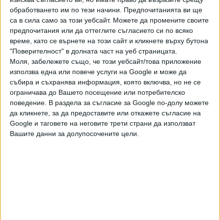
закон, забраняващ „прапагандата на нетрадиционните
обработването им по тези начини. Предпочитанията ви ще
сексуални отношения“, което се разглеждаше
са в сила само за този уебсайт. Можете да промените своите
като потискане на движението за гей права в Русия— и
предпочитания или да оттеглите съгласието си по всяко
по-късно отново, след анексирането на Крим.
време, като се върнете на този сайт и кликнете върху бутона
"Поверителност" в долната част на уеб страницата.
Ден по-рано
Миланският театър "Ла Скала"
,
Моля, забележете също, че този уебсайт/това приложение
където Валерий Гергиев има ангажимент да дирижира
използва една или повече услуги на Google и може да
„Дама Пика“, поиска диригентът да призове за мирно
събира и съхранява информация, която включва, но не се
ограничава до Вашето посещение или потребителско
разрешаване на ситуацията в Украйна и предупреди, че в
поведение. В раздела за съгласие за Google по-долу можете
противен случай ще го отстрани от сцената си.
да кликнете, за да предоставите или откажете съгласие на
Google и таговете на неговите трети страни да използват
Последвайте ни и в
Вашите данни за долупосочените цели.
Ако искате да подкрепите независимата
и качествена журналистика в “Сега”,
можете да направите дарение през
PayPal
,
,
,
Ключови думи:
Валерий Гергиев
Денис Мацуев
Карнеги хол