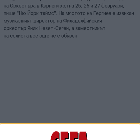
на Оркестъра в Карнеги хол на 25, 26 и 27 февруари,
пише "Ню Йорк таймс". На мястото на Гергиев е извикан
музикалният директор на Филаделфийския
оркестър Яник Незет-Сеген, а заместникът
на солиста все още не е обявен.
Гергиев, който трябваше да дирижира три концерта на
филхармонията в залата, започващи от тази вечер, беше