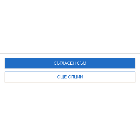
„Неделя сутрин“ в Theatro е хапче срещу
неделната депресия
17 Септ. 2023
Сатирата тръгва на турне с „Криворазбраната
цивилизация“
СЪГЛАСЕН СЪМ
30 Юни 2022
ОЩЕ ОПЦИИ
Няма как да затъпееш, ако си се родил тъп
09 Февр. 2019