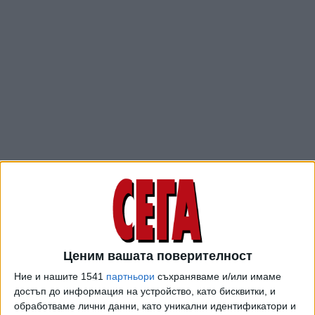
Наградата за най-добра женска роля „Как' Сийка“ бе
присъдена на Албена Михова от Сатиричен театър
“Алеко Константинов” за превъплъщеието й като Мадам
Ценим вашата поверителност
Злата от спектакъла „Криворазбраната цивилизация“ по
Добри Войников, постановка Николай Урумов. Отличието
Ние и нашите 1541
партньори
съхраняваме и/или имаме
за най-добра мъжка роля „Лъжлив Съби“ пък бе връчено
достъп до информация на устройство, като бисквитки, и
на Христо Пъдев за участието му в „Неделя сутрин”.
обработваме лични данни, като уникални идентификатори и