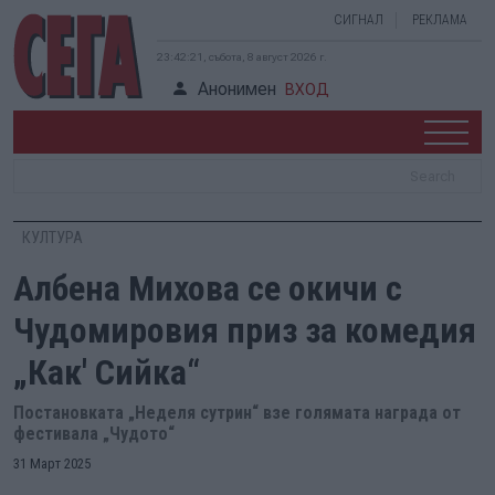
СИГНАЛ
РЕКЛАМА
23:42:22, събота, 8 август 2026 г.
Анонимен
ВХОД
КУЛТУРА
Албена Михова се окичи с
Чудомировия приз за комедия
„Как' Сийка“
Постановката „Неделя сутрин“ взе голямата награда от
фестивала „Чудото“
31 Март 2025