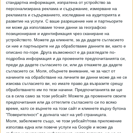
стандартна информация, изпратена от устройство за
Наградата на публиката „И я че изокам некой ден“ пасна
персонализирана реклама и съдържание, измерване на
на постановката “Криворазбраната цивилизация”.
рекламата и съдържанието, изследване на аудиторията и
развитие на услуги.
С ваше разрешение ние и партньорите
Фестивалът „Чудото“ е посветен на живота и
ни може да използваме точни данни за географско
творчеството на именития писател, художник, краевед и
позициониране и идентификация чрез сканиране на
общественик Димитър Чорбаджийски-Чудомир, който е
устройството. Можете да кликнете, за да дадете съгласието
родом от близкото до Павел баня село Турия. „Чудото“ е
си ние и партньорите ни да обработваме данните ви, както е
артистичният му псевдоним, така са се обръщали
описано по-горе. Друга възможност е да разгледате по-
накратко към него близките и приятелите му.
подробна информация и да промените предпочитанията си,
преди да дадете съгласието си, или да откажете да дадете
На сцената в читалище „Напред – 1903” в Павел баня
съгласието си.
Моля, обърнете внимание, че за част от
през изминалата седмица се играха постановките
начините на обработване на личните ви данни може да не се
изисква съгласието ви, но имате право да възразите срещу
„Зимните навици на зайците” на Драматичен театър
обработването им по тези начини. Предпочитанията ви ще
„Борис Луканов“ – Ловеч, „Неделя сутрин” на театър
са в сила само за този уебсайт. Можете да промените своите
„Артвент”, „Бум-бум“ – моноспектакъл на Михаил
предпочитания или да оттеглите съгласието си по всяко
Билалов, „Хитър Петър” на Драматичен театър – Ямбол,
време, като се върнете на този сайт и кликнете върху бутона
и „Криворазбраната цивилизация” на Сатиричен театър
"Поверителност" в долната част на уеб страницата.
„Алеко Константинов”. Театралният фестивал е част от
Моля, забележете също, че този уебсайт/това приложение
тазгодишните Празници на Чудомир в Павел баня, които
използва една или повече услуги на Google и може да