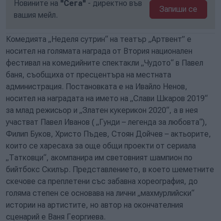
Новините на
"Сега"
- директно във
Запиши се
вашия мейл.
Комедията „Неделя сутрин“ на театър „Артвент” е
носител на голямата награда от Втория национален
фестивал на комедийните спектакли „Чудото“ в Павел
баня, съобщиха от пресцентъра на местната
администрация. Постановката е на Ивайло Ненов,
носител на наградата на името на „Слави Шкаров 2019“
за млад режисьор и „Златен кукерикон 2020“, а в нея
участват Павел Иванов ( „Гунди – легенда за любовта“),
Филип Буков, Христо Пъдев, Стоян Дойчев – актьорите,
които се харесаха за още общи проекти от сериала
„Татковци“, акомпанира им световният шампион по
бийтбокс Скилър. Представлението, в което шеметните
скечове са преплетени със забавна хореография, до
голяма степен се основава на лични „махмурлийски“
истории на артистите, но автор на окончателния
сценарий е Ваня Георгиева.