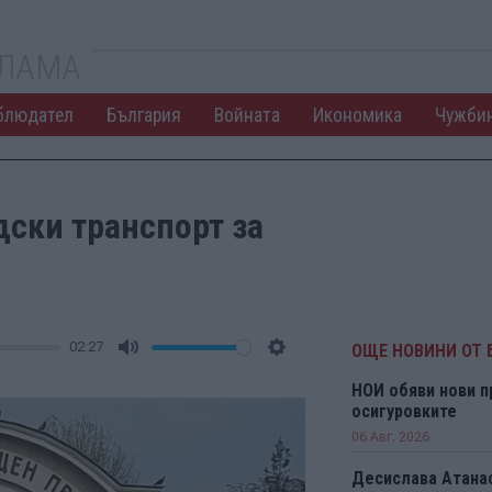
КЛАМА
блюдател
България
Войната
Икономика
Чужби
ски транспорт за
02:27
ОЩЕ НОВИНИ ОТ 
Mute
Settings
НОИ обяви нови п
осигуровките
06 Авг. 2026
Десислава Атанас