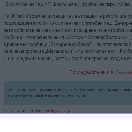
„Васил Кънчев“ до АП „Малашевци“ (гробищен парк „Малаш
На 30 май Столична дирекция на вътрешните работи ще ор
подразделенията си по съответния служебен ред. Дежурн
автомобилите на гражданите за паркиране около гробищни
гробища – по платната на ул. „История Славянобългарска“ (с
в района на гробища „Бакърена фабрика“ – по платната под
района на гробища „Малашевци“ – по платната на ул. „Резба
„Ген. Владимир Вазов“, както и пред централния вход на ул
Последвайте ни и в
Ако искате да подкрепите независимата и качествена журналистика 
можете да направите дарение през PayPal
Ключови думи:
Черешова задушница