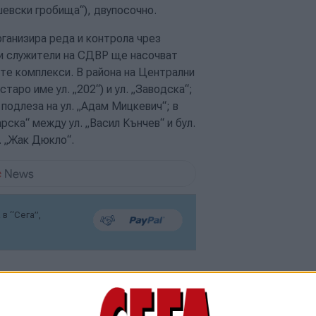
евски гробища“), двупосочно.
ганизира реда и контрола чрез
и служители на СДВР ще насочват
те комплекси. В района на Централни
таро име ул. „202“) и ул. „Заводска“;
 подлеза на ул. „Адам Мицкевич“; в
рска“ между ул. „Васил Кънчев“ и бул.
. „Жак Дюкло“.
в “Сега”,