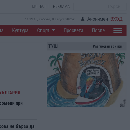
СИГНАЛ
РЕКЛАМА
Анонимен
ВХОД
11:19:11, събота, 8 август 2026 г.
на
Култура
Спорт
Просвета
После
ТУШ
Разгледай всички
БЪЛГАРИЯ
ромени при
ова не бърза да