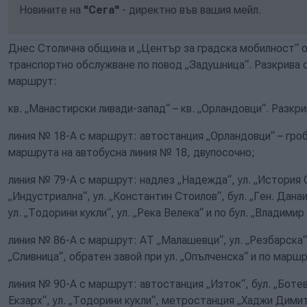
Новините на
"Сега"
- директно във вашия мейл.
Днес Столична община и „Център за градска мобилност“ 
транспортно обслужване по повод „Задушница“. Разкрива 
маршрут:
кв. „Манастирски ливади-запад“ – кв. „Орландовци“. Разкри
линия № 18-А с маршрут: автостанция „Орландовци“ – гр
маршрута на автобусна линия № 18, двупосочно;
линия № 79-А с маршрут: надлез „Надежда“, ул. „История 
„Индустриална“, ул. „Константин Стоилов“, бул. „Ген. Дана
ул. „Тодорини кукли“, ул. „Река Велека“ и по бул. „Владими
линия № 86-А с маршрут: АТ „Малашевци“, ул. „Резбарска“,
„Сливница“, обратен завой при ул. „Опълченска“ и по марш
линия № 90-А с маршрут: автостанция „Изток“, бул. „Боте
Екзарх“, ул. „Тодорини кукли“, метростанция „Хаджи Димитъ