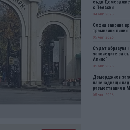
съди Демерджиев
с Пеевски
04 Авг. 2026
София закрива вр
трамвайни линии
05 Авг. 2026
Съдът образува 
заповедите за съ
Алино“
05 Авг. 2026
Демерджиев зап
изненадващи кад
размествания в 
05 Авг. 2026