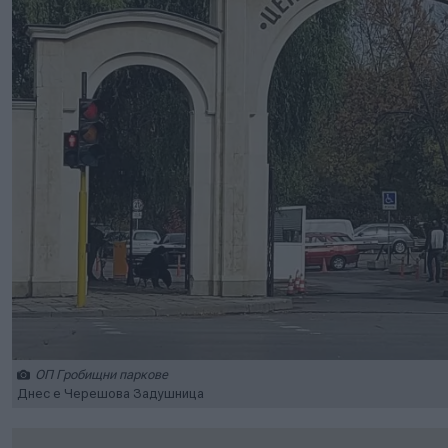
ОП Гробищни паркове
Днес е Черешова Задушница