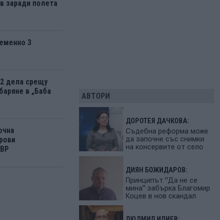
 заради полета
еменно 3
12 дела срещу
баряне в „Баба
АВТОРИ
ДОРОТЕЯ ДАЧКОВА:
очна
Съдебна реформа може
да започне със снимки
рови
на консервите от село
МВР
ДИЯН БОЖИДАРОВ:
Принципът "Да не се
мина" забърка Благомир
Коцев в нов скандал
ЛЮДМИЛ ИЛИЕВ: