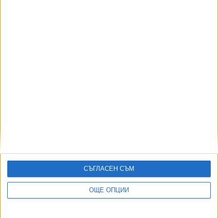
06 Авг. 2026
АВТОРИ
СЪГЛАСЕН СЪМ
ОЩЕ ОПЦИИ
ДОРОТЕЯ ДАЧКОВА:
Съдебна реформа може да започне със снимки на консервите от
село