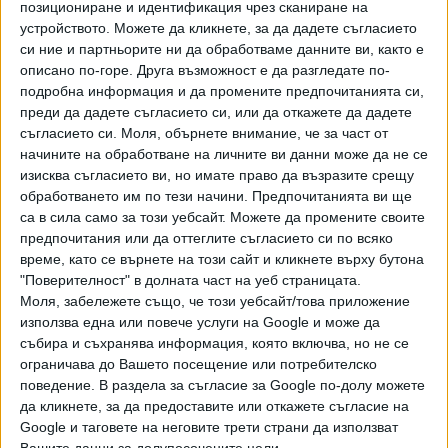
позициониране и идентификация чрез сканиране на
Хавайската Богородица заплака с фентанилови сълзи
устройството. Можете да кликнете, за да дадете съгласието
си ние и партньорите ни да обработваме данните ви, както е
Видео
описано по-горе. Друга възможност е да разгледате по-
Разгледай всички
подробна информация и да промените предпочитанията си,
преди да дадете съгласието си, или да откажете да дадете
съгласието си.
Моля, обърнете внимание, че за част от
начините на обработване на личните ви данни може да не се
изисква съгласието ви, но имате право да възразите срещу
обработването им по тези начини. Предпочитанията ви ще
са в сила само за този уебсайт. Можете да промените своите
предпочитания или да оттеглите съгласието си по всяко
време, като се върнете на този сайт и кликнете върху бутона
"Поверителност" в долната част на уеб страницата.
Моля, забележете също, че този уебсайт/това приложение
използва една или повече услуги на Google и може да
събира и съхранява информация, която включва, но не се
Двама кандидат-президенти се борят за любовта на
ограничава до Вашето посещение или потребителско
Радев
поведение. В раздела за съгласие за Google по-долу можете
да кликнете, за да предоставите или откажете съгласие на
НАЙ-ЧЕТЕНИ
днес
седмица
месец
Google и таговете на неговите трети страни да използват