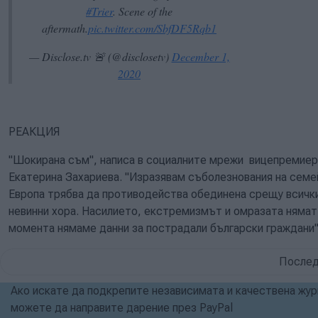
#Trier
. Scene of the
aftermath.
pic.twitter.com/SbfDF5Rqb1
— Disclose.tv 🚨 (@disclosetv)
December 1,
2020
РЕАКЦИЯ
"Шокирана съм", написа в социалните мрежи вицепремиер
Екатерина Захариева. "Изразявам съболезнования на семе
Европа трябва да противодейства обединена срещу всички
невинни хора. Насилието, екстремизмът и омразата няма
момента нямаме данни за пострадали български граждани",
Послед
Ако искате да подкрепите независимата и качествена журн
можете да направите дарение през PayPal