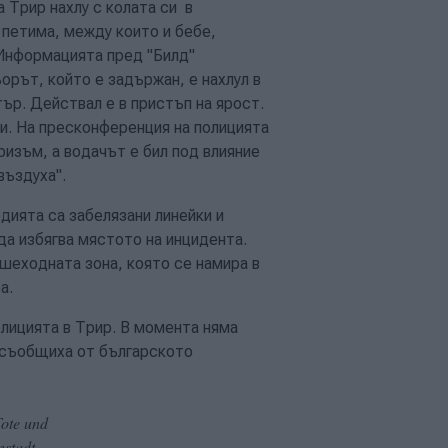
 Трир нахлу с колата си в
 петима, между които и бебе,
Информацията пред "Билд"
рът, който е задържан, е нахлул в
ър. Действал е в пристъп на ярост.
и. На пресконференция на полицията
ризъм, а водачът е бил под влияние
въздуха".
дията са забелязани линейки и
да избягва мястото на инцидента.
шеходната зона, която се намира в
а.
олицията в Трир. В момента няма
 съобщиха от българското
ote und
nstadt.