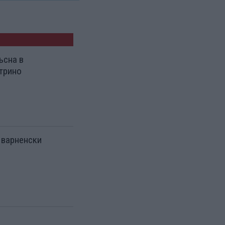
ъсна в
трино
 варненски