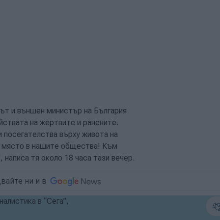
ът и външен министър на България
йствата на жертвите и ранените.
 посегателства върху живота на
т място в нашите общества! Към
 написа тя около 18 часа тази вечер.
вайте ни и в
алистика в “Сега”,