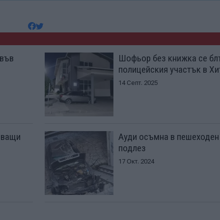
 във
Шофьор без книжка се бл
полицейския участък в Хи
14 Септ. 2025
зващи
Ауди осъмна в пешеходен
подлез
17 Окт. 2024