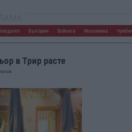
КЛАМА
блюдател
България
Войната
Икономика
Чужби
ьор в Трир расте
оризъм