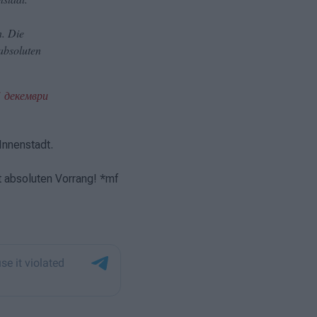
n. Die
absoluten
1 декември
Innenstadt.
t absoluten Vorrang! *mf