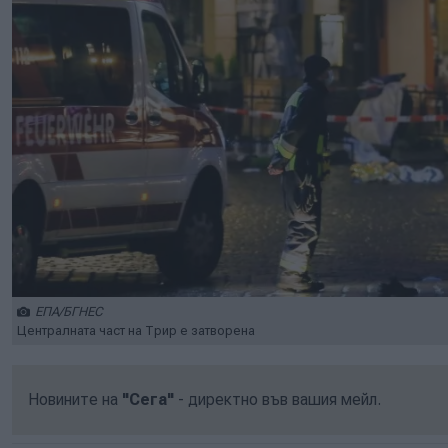
ЕПА/БГНЕС
Централната част на Трир е затворена
Новините на
"Сега"
- директно във вашия мейл.