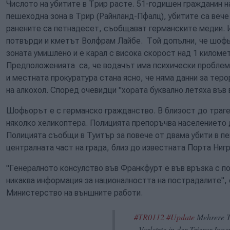
Числото на убитите в Трир расте. 51-годишен гражданин на
пешеходна зона в Трир (Райнланд-Пфалц), убитите са вече
ранените са петнадесет, съобщават германските медии. 
потвърди и кметът Волфрам Лайбе. Той допълни, че шофьо
зоната умишлено и е карал с висока скорост над 1 километ
Предположенията са, че водачът има психически проблем
и местната прокуратура стана ясно, че няма данни за теро
на алкохол. Според очевидци "хората буквално летяха във 
Шофьорът е с германско гражданство. В близост до траге
няколко хеликоптера. Полицията препоръчва населението 
Полицията съобщи в Туитър за повече от двама убити в пе
централната част на града, близ до известната Порта Нигр
"Генералното консулство във Франкфурт е във връзка с п
никаква информация за националността на пострадалите",
Министерство на външните работи.
#TR0112
#Update
Mehrere T
Verletzte in der Trierer Inne