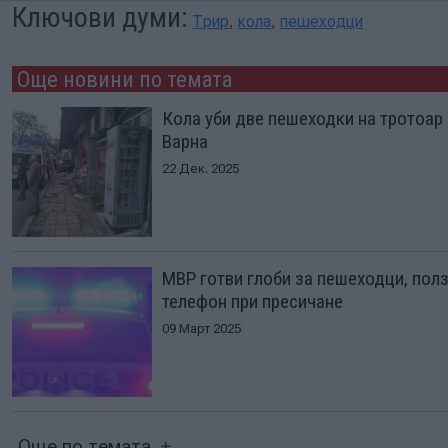
Ключови думи:
Трир
,
кола
,
пешеходци
Още новини по темата
Кола уби две пешеходки на тротоар
Варна
22 Дек. 2025
МВР готви глоби за пешеходци, пол
телефон при пресичане
09 Март 2025
Още по темата