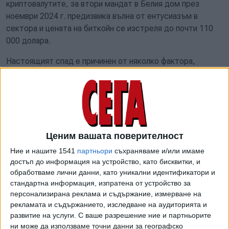
криптовалутите, за втори мандат в Белия дом през
ноември 2024 г. предизвика вълна от ентусиазъм в
сектора и цената на биткойн се изстреля до почти 110
000 долара.
Настоящият спад е причинен от няколко фактора,
включително корпоративна продажба на биткойни,
според Ема Бернау, консултант в
Eurosagency. Изненадваща продажба от страна на
Strategy – един от най-известните корпоративни
притежатели на биткойни, разклати доверието.
Компанията разкри, че е продала 32 биткойна на
Ценим вашата поверителност
стойност 2.5 млн. долара от резервите си, което е
Ние и нашите 1541
партньори
съхраняваме и/или имаме
първата подобна продажба от няколко години насам.
достъп до информация на устройство, като бисквитки, и
обработваме лични данни, като уникални идентификатори и
„Въпреки че сумата беше минимална, символичното
стандартна информация, изпратена от устройство за
значение е значително. Пазарът като цяло считаше, че
персонализирана реклама и съдържание, измерване на
Strategy няма намерение да продава своите биткойни и
рекламата и съдържанието, изследване на аудиторията и
развитие на услуги.
С ваше разрешение ние и партньорите
ще продължи да ги натрупва, независимо от пазарните
ни може да използваме точни данни за географско
условия“, заяви Бернау. Тя каза, че дългосрочните