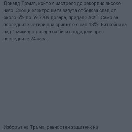
Доналд Тръмп, който я изстреля до рекордно високо
ниво. Снощи електронната валута отбеляза спад от
около 6% до 59 7709 долара, предаде АФП. Само за
последните четири дни сривът е с над 18%. Биткойни за
над 1 милиард долара са били продадени през
последните 24 часа.
Изборът на Тръмп, ревностен защитник на