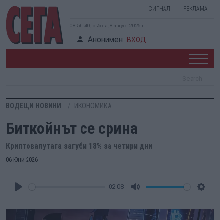
СИГНАЛ
РЕКЛАМА
08:50:41, събота, 8 август 2026 г.
Анонимен
ВХОД
ВОДЕЩИ НОВИНИ
ИКОНОМИКА
Биткойнът се срина
Криптовалутата загуби 18% за четири дни
06 Юни 2026
02:08
Play
Mute
Setti