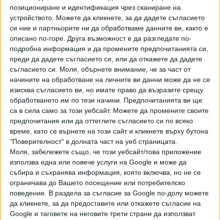
позициониране и идентификация чрез сканиране на
инвеститори могат да разглеждат спада като
устройството. Можете да кликнете, за да дадете съгласието
възможност за покупка, и посочи няколко потенциални
си ние и партньорите ни да обработваме данните ви, както е
благоприятни фактора, включително напредъка в
описано по-горе. Друга възможност е да разгледате по-
законодателството на САЩ за подкрепа на сектора на
подробна информация и да промените предпочитанията си,
криптовалути.
преди да дадете съгласието си, или да откажете да дадете
съгласието си.
Моля, обърнете внимание, че за част от
Засега обаче прогнозата не се оправдава - няколко часа
начините на обработване на личните ви данни може да не се
по-късно BlackRock ETF продаде биткойни за над 213
изисква съгласието ви, но имате право да възразите срещу
обработването им по тези начини. Предпочитанията ви ще
млн. долара.
са в сила само за този уебсайт. Можете да промените своите
предпочитания или да оттеглите съгласието си по всяко
🚨 BREAKING:
време, като се върнете на този сайт и кликнете върху бутона
"Поверителност" в долната част на уеб страницата.
MAJOR EXCHANGES ARE OFFLOADING
Моля, забележете също, че този уебсайт/това приложение
BITCOIN AT AN AGGRESSIVE PACE
използва една или повече услуги на Google и може да
събира и съхранява информация, която включва, но не се
MILLIONS OF DOLLARS WORTH OF
$BTC
ARE
ограничава до Вашето посещение или потребителско
поведение. В раздела за съгласие за Google по-долу можете
HITTING THE MARKET EVERY FEW MINUTES,
да кликнете, за да предоставите или откажете съгласие на
PUSHING PRICE DOWN TO $60,461
Google и таговете на неговите трети страни да използват