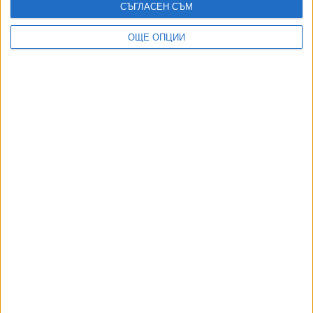
СЪГЛАСЕН СЪМ
ОЩЕ ОПЦИИ
ДИЯН БОЖИДАРОВ:
Принципът "Да не се мина" забърка Благомир Коцев в нов
скандал