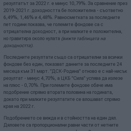
резултатът за 2022 г. е минус 10,79%. За сравнение през
2019-2021 г. доходността бе положителна - съответно
6,49%, 1,46% и 4,48%. Равносметката за последните
пет години показва, че големите фондове са с
отрицателна доходност, а при малките е положителна,
но гравитира около нулата
(вижте таблицата на
доходността)
.
Последните резултати също са отрицателни за всички
фондове без един, показват данните за последните 24
месеца към 31 март. "ДСК-Родина" отново е с най-нисък
резултат - минус 4,70%, а ЦКБ "Сила" успява да излезе
на плюс - 0,70%. При големите фондове обаче има
подобрение спрямо втората половина на годината,
докато при малките резултатите се влошават спрямо
края на 2022 г.
Подобрението се вижда и в стойността на един дял.
Дяловете са пропорционални равни части от нетните