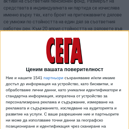
активи на съответния пенсионен фонд. Размерът на
средствата в индивидуалната ни партида се изчислява
именно върху тях, като броят на притежаваните дялове
се умножи по стойността на един дял за съответния
работен ден. Към 20 април стойността на дяловете във
всички фондове без един се е повишила спрямо началото
на годината, показват данните на КФН.
Ценим вашата поверителност
Ние и нашите 1541
партньори
съхраняваме и/или имаме
достъп до информация на устройство, като бисквитки, и
обработваме лични данни, като уникални идентификатори и
стандартна информация, изпратена от устройство за
персонализирана реклама и съдържание, измерване на
рекламата и съдържанието, изследване на аудиторията и
развитие на услуги.
С ваше разрешение ние и партньорите
ни може да използваме точни данни за географско
позициониране и идентификация чрез сканиране на