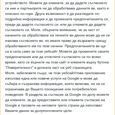
устройството. Можете да кликнете, за да дадете съгласието
си ние и партньорите ни да обработваме данните ви, както е
описано по-горе. Друга възможност е да разгледате по-
подробна информация и да промените предпочитанията си,
преди да дадете съгласието си, или да откажете да дадете
съгласието си.
Моля, обърнете внимание, че за част от
начините на обработване на личните ви данни може да не се
изисква съгласието ви, но имате право да възразите срещу
обработването им по тези начини. Предпочитанията ви ще
КФН
КФН
ПОК Доверие
са в сила само за този уебсайт. Можете да промените своите
Доходност за 24-
Номинална доходност
Доходност за
предпочитания или да оттеглите съгласието си по всяко
месечни периоди
за последните 5 години
последните 24 месеца,
- използвана е
36 месеца и 60 месеца -
време, като се върнете на този сайт и кликнете върху бутона
стойността на един дял
графиката е на ПОК
"Поверителност" в долната част на уеб страницата.
в края на предходната
"Доверие".
Моля, забележете също, че този уебсайт/това приложение
и в края на съответната
година.
използва една или повече услуги на Google и може да
събира и съхранява информация, която включва, но не се
ограничава до Вашето посещение или потребителско
поведение. В раздела за съгласие за Google по-долу можете
да кликнете, за да предоставите или откажете съгласие на
Google и таговете на неговите трети страни да използват
Вашите данни за долупосочените цели.