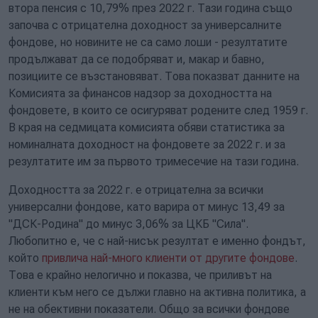
втора пенсия с 10,79% през 2022 г. Тази година също
започва с отрицателна доходност за универсалните
фондове, но новините не са само лоши - резултатите
продължават да се подобряват и, макар и бавно,
позициите се възстановяват. Това показват данните на
Комисията за финансов надзор за доходността на
фондовете, в които се осигуряват родените след 1959 г.
В края на седмицата комисията обяви статистика за
номиналната доходност на фондовете за 2022 г. и за
резултатите им за първото тримесечие на тази година.
Доходността за 2022 г. е отрицателна за всички
универсални фондове, като варира от минус 13,49 за
"ДСК-Родина" до минус 3,06% за ЦКБ "Сила".
Любопитно е, че с най-нисък резултат е именно фондът,
който
привлича най-много клиенти от другите фондове
.
Това е крайно нелогично и показва, че приливът на
клиенти към него се дължи главно на активна политика, а
не на обективни показатели. Общо за всички фондове