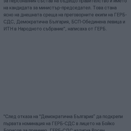
за персоналния състав на бъдещо правителство и името
на кандидата за министър-председател. Това стана
ясно на днешната среща на преговорните екипи на ГЕРБ-
СДС, Демократична България, БСП-Обединена левица и
ИТН в Народното събрание", написаха от ГЕРБ.
"След отказа на "Демократична България“ да подкрепи
първата номинация на ГЕРБ-СДС в лицето на Бойко
Борисов за премиер, ГЕРБ-СДС издигна Росен