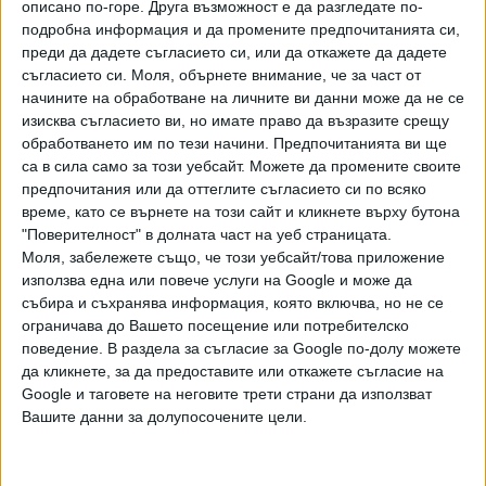
описано по-горе. Друга възможност е да разгледате по-
написаха от "Демократична България".
подробна информация и да промените предпочитанията си,
преди да дадете съгласието си, или да откажете да дадете
ДБ потвърдиха, че са отхвърлили предложенията на
съгласието си.
Моля, обърнете внимание, че за част от
ГЕРБ за премиер. Оттам посочиха, че за тях въпросът за
начините на обработване на личните ви данни може да не се
личността на премиера и персоналния състав на
изисква съгласието ви, но имате право да възразите срещу
правителството винаги е бил под условие на завършено
обработването им по тези начини. Предпочитанията ви ще
споразумение и провеждане на лидерска среща. "Тази
са в сила само за този уебсайт. Можете да промените своите
позиция беше изрично потвърдена за пореден път от нас
предпочитания или да оттеглите съгласието си по всяко
време, като се върнете на този сайт и кликнете върху бутона
на днешната среща, както и позицията ни за непартийна,
"Поверителност" в долната част на уеб страницата.
взаимноприемлива фигура на премиера", добавиха от ДБ.
Моля, забележете също, че този уебсайт/това приложение
използва една или повече услуги на Google и може да
събира и съхранява информация, която включва, но не се
ограничава до Вашето посещение или потребителско
поведение. В раздела за съгласие за Google по-долу можете
да кликнете, за да предоставите или откажете съгласие на
Google и таговете на неговите трети страни да използват
Вашите данни за долупосочените цели.