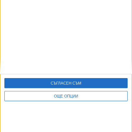
"Демократична България" не са получили
покана за преговори с ГЕРБ
10 Яну. 2025
Още по темата
ОЩЕ НОВИНИ ОТ БЪЛГАРИЯ
СЪГЛАСЕН СЪМ
НОИ обяви нови промени при осигуровките
ОЩЕ ОПЦИИ
06 Авг. 2026
Прокуратурата е осъдена да плати обезщетение заради
отказ да работи
03 Авг. 2026
Десислава Атанасова не бърза да съди Демерджиев