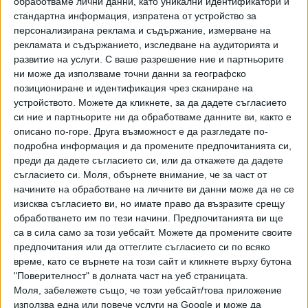
обработваме лични данни, като уникални идентификатори и
С течение на годините и с подобряването на скоростта
стандартна информация, изпратена от устройство за
на интернет Skype се развива, като включва
персонализирана реклама и съдържание, измерване на
видеоразговори, незабавни съобщения, споделяне на
рекламата и съдържанието, изследване на аудиторията и
файлове и функции за групова комуникация.
развитие на услуги.
С ваше разрешение ние и партньорите
ни може да използваме точни данни за географско
До 2005 г. броят на регистрираните потребители на
позициониране и идентификация чрез сканиране на
Skype вече достига 50 милиона, което показва бързото
устройството. Можете да кликнете, за да дадете съгласието
му разпространение в световен мащаб.
си ние и партньорите ни да обработваме данните ви, както е
описано по-горе. Друга възможност е да разгледате по-
Microsoft заяви, че груповите чатове в Skype ще останат
подробна информация и да промените предпочитанията си,
непокътнати при преминаването към Teams и че по
преди да дадете съгласието си, или да откажете да дадете
съгласието си.
Моля, обърнете внимание, че за част от
време на 60-дневен прозорец съобщенията в Microsoft и
начините на обработване на личните ви данни може да не се
Teams ще бъдат оперативно съвместими, така че ще
изисква съгласието ви, но имате право да възразите срещу
можете да изпращате съобщения на контакти от Teams
обработването им по тези начини. Предпочитанията ви ще
и те ще бъдат доставяни на приятели, които все още
са в сила само за този уебсайт. Можете да промените своите
използват Skype.
предпочитания или да оттеглите съгласието си по всяко
време, като се върнете на този сайт и кликнете върху бутона
Microsoft премахва телефонните функции на Skype. Това
"Поверителност" в долната част на уеб страницата.
означава, че вече няма да можете да се обаждате на
Моля, забележете също, че този уебсайт/това приложение
обикновени телефонни номера, мобилни телефони или да
използва една или повече услуги на Google и може да