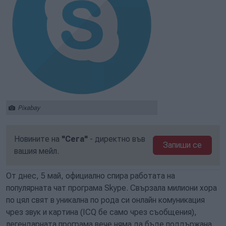
Pixabay
Новините на
"Сега"
- директно във
Запиши се
вашия мейл.
От днес, 5 май, официално спира работата на
популярната чат програма Skype. Свързала милиони хора
по цял свят в уникална по рода си онлайн комуникация
чрез звук и картина (ICQ бе само чрез съобщения),
легендарната програма вече няма да бъде поддържана