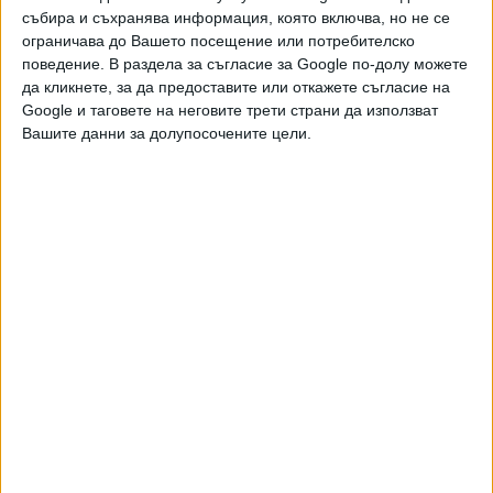
провеждате международни разговори чрез услугата.
събира и съхранява информация, която включва, но не се
ограничава до Вашето посещение или потребителско
Името „Skype“ произлиза от „Sky peer-to-peer“ –
поведение. В раздела за съгласие за Google по-долу можете
технологията, която е била в основата на
да кликнете, за да предоставите или откажете съгласие на
Google и таговете на неговите трети страни да използват
първоначалната архитектура на Skype.
Вашите данни за долупосочените цели.
Последвайте ни и в
Ако искате да подкрепите независимата
и качествена журналистика в “Сега”,
можете да направите дарение през
PayPal
Ключови думи:
skype
Още новини по темата