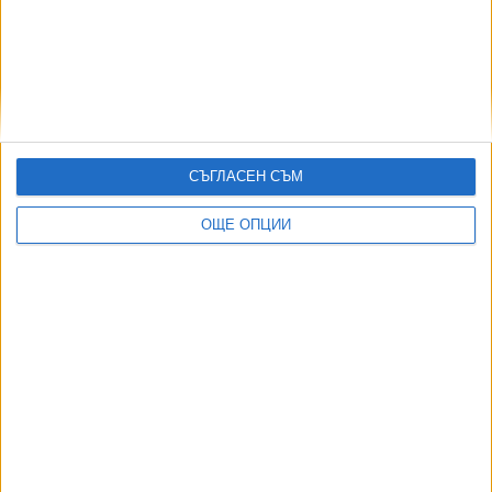
Странни образувания откри Curiosity на Марс
02 Авг. 2026
Тръмп пуска платена услуга за ранен достъп до
постовете му
02 Авг. 2026
Започва първа фаза за изграждането на постоянна база
СЪГЛАСЕН СЪМ
на Луната
01 Юли 2026
ОЩЕ ОПЦИИ
ТУШ
Разгледай всички