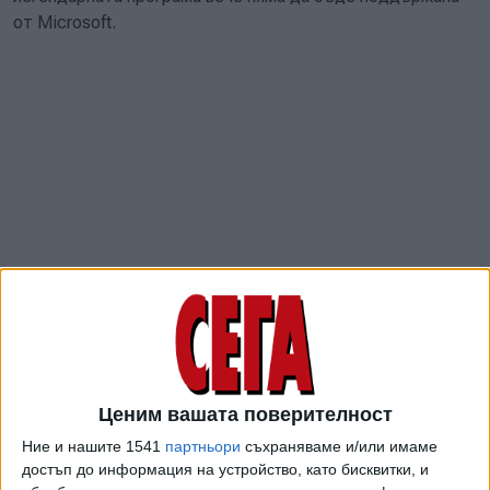
от Microsoft.
Skype е основан през 2003 г. от скандинавците Никлас
Зенстрьом и Янус Фрис в Естония. Той революционизира
интернет комуникацията, предлагайки безплатни гласови
Ценим вашата поверителност
разговори между компютри и достъпни цени за
Ние и нашите 1541
партньори
съхраняваме и/или имаме
разговори със стационарни и мобилни телефони.
достъп до информация на устройство, като бисквитки, и