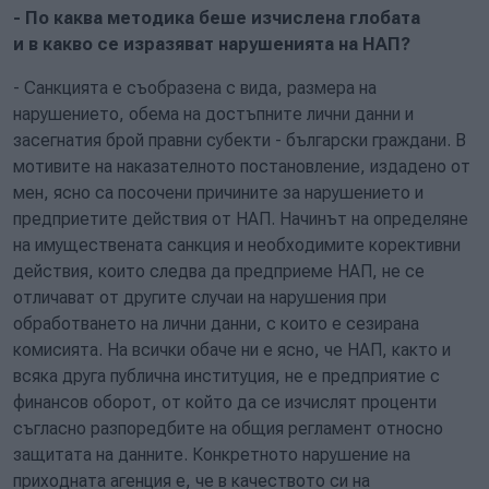
- По каква методика беше изчислена глобата
и в какво се изразяват нарушенията на НАП?
- Санкцията е съобразена с вида, размера на
нарушението, обема на достъпните лични данни и
засегнатия брой правни субекти - български граждани. В
мотивите на наказателното постановление, издадено от
мен, ясно са посочени причините за нарушението и
предприетите действия от НАП. Начинът на определяне
на имуществената санкция и необходимите корективни
действия, които следва да предприеме НАП, не се
отличават от другите случаи на нарушения при
обработването на лични данни, с които е сезирана
комисията. На всички обаче ни е ясно, че НАП, както и
всяка друга публична институция, не е предприятие с
финансов оборот, от който да се изчислят проценти
съгласно разпоредбите на общия регламент относно
защитата на данните. Конкретното нарушение на
приходната агенция е, че в качеството си на