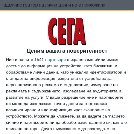
администратор на лични данни не е приложила
подходящи технически и организационни мерки, в
резултат на което е осъществен неоторизиран достъп,
неразрешено разкриване и разпространение на личните
данни на физически лица от информационните бази
данни. В резултат на проверката КЗЛД установи, че в
неправомерно достъпната й информация се съдържат
Ценим вашата поверителност
лични данни на общо 6 074 140 физически лица, което
Ние и нашите 1541
партньори
съхраняваме и/или имаме
включва 4 104 786 живи физически лица, български и
достъп до информация на устройство, като бисквитки, и
чужди граждани, и 1 959 598 починали физически лица.
обработваме лични данни, като уникални идентификатори и
стандартна информация, изпратена от устройство за
- Приходната агенция вече обжалва глобата в
персонализирана реклама и съдържание, измерване на
Софийския районен съд. Какъв е обаче предметът
рекламата и съдържанието, изследване на аудиторията и
на делото, което НАП заведе срещу КЗЛД в
развитие на услуги.
С ваше разрешение ние и партньорите
Административния съд - София град?
ни може да използваме точни данни за географско
позициониране и идентификация чрез сканиране на
- Предметът на делото попада в материалния обхват на
устройството. Можете да кликнете, за да дадете съгласието
акта на КЗЛД, т.е., от една страна, се оспорва
си ние и партньорите ни да обработваме данните ви, както е
описано по-горе. Друга възможност е да разгледате по-
законосъобразността на акта като такъв, а в останалата