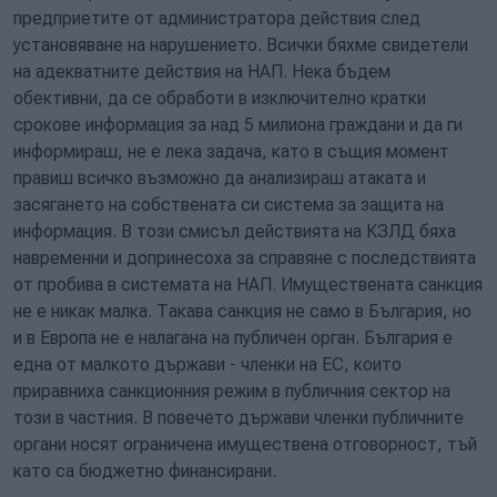
предприетите от администратора действия след
установяване на нарушението. Всички бяхме свидетели
на адекватните действия на НАП. Нека бъдем
обективни, да се обработи в изключително кратки
срокове информация за над 5 милиона граждани и да ги
информираш, не е лека задача, като в същия момент
правиш всичко възможно да анализираш атаката и
засягането на собствената си система за защита на
информация. В този смисъл действията на КЗЛД бяха
навременни и допринесоха за справяне с последствията
от пробива в системата на НАП. Имуществената санкция
не е никак малка. Такава санкция не само в България, но
и в Европа не е налагана на публичен орган. България е
една от малкото държави - членки на ЕС, които
приравниха санкционния режим в публичния сектор на
този в частния. В повечето държави членки публичните
органи носят ограничена имуществена отговорност, тъй
като са бюджетно финансирани.