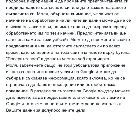
подробна информация и да промените предпочитанията си,
част - размерът на наложената санкция.
преди да дадете съгласието си, или да откажете да дадете
съгласието си.
Моля, обърнете внимание, че за част от
- Каква оценка бихте дали на защитата, която
начините на обработване на личните ви данни може да не се
държавните институции осигуряват на личните ни
изисква съгласието ви, но имате право да възразите срещу
данни?
обработването им по тези начини. Предпочитанията ви ще
са в сила само за този уебсайт. Можете да промените своите
- Статистиката сочи, че жалбите срещу държавни
предпочитания или да оттеглите съгласието си по всяко
институции са едва около 10% от общия брой подавани
време, като се върнете на този сайт и кликнете върху бутона
жалби в Комисията за защита на личните данни и едва
"Поверителност" в долната част на уеб страницата.
1/3 от тези жалби са основателни. Жалби в последните
Моля, забележете също, че този уебсайт/това приложение
няколко години са подавани срещу НОИ, Държавната
използва една или повече услуги на Google и може да
събира и съхранява информация, която включва, но не се
агенция за закрила на детето, МВР, Прокуратурата,
ограничава до Вашето посещение или потребителско
Висшия съдебен съвет и неговия Инспекторат,
поведение. В раздела за съгласие за Google по-долу можете
Агенцията по вписвания, Столичната община и редица
да кликнете, за да предоставите или откажете съгласие на
кметове на общини и кметства. Не виждам проблем,
Google и таговете на неговите трети страни да използват
когато някой български гражданин има съмнения, че
Вашите данни за долупосочените цели.
личните му данни са незаконосъобразно обработени, да
се обърне към комисията да провери тези негови
съмнения. Разбирам, че санкцията спрямо НАП изглежда