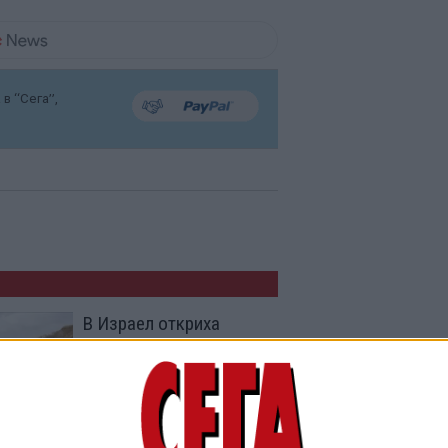
в “Сега”,
В Израел откриха
кости на мистериозни
древни хора
26 Юни 2021