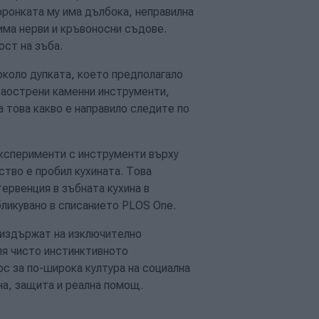
ронката му има дълбока, неправилна
 има нерви и кръвоносни съдове.
ост на зъба.
около дупката, което предполагало
заострени каменни инструменти,
 това какво е направило следите по
експерименти с инструменти върху
тво е пробил кухината. Това
ервенция в зъбната кухина в
бликувано в списанието PLOS One.
 издържат на изключително
ля чисто инстинктивното
с за по-широка култура на социална
на, защита и реална помощ.