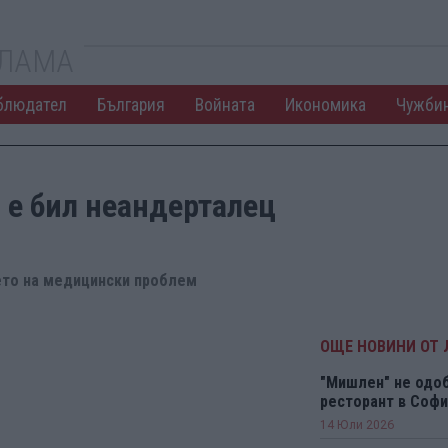
КЛАМА
блюдател
България
Войната
Икономика
Чужби
 е бил неандерталец
нето на медицински проблем
ОЩЕ НОВИНИ ОТ
"Мишлен" не одоб
ресторант в Софи
14 Юли 2026