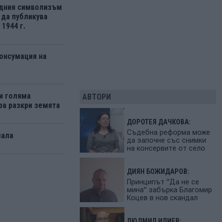
одния символизъм
 да публикува
1944 г.
онсумация на
и голяма
АВТОРИ
ра разкри земята
ДОРОТЕЯ ДАЧКОВА:
Съдебна реформа може
сала
да започне със снимки
на консервите от село
ДИЯН БОЖИДАРОВ:
Принципът "Да не се
мина" забърка Благомир
Коцев в нов скандал
ЛЮДМИЛ ИЛИЕВ: