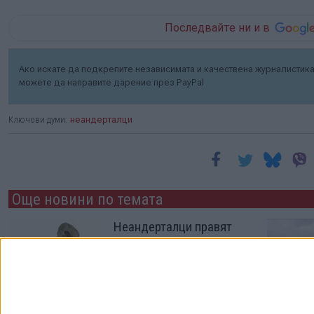
Последвайте ни и в
Ако искате да подкрепите независимата и качествена журналистика 
можете да направите дарение през PayPal
Ключови думи:
неандерталци
Още новини по темата
Неандерталци правят
първите накити в
Европа преди 51 хил.
години
07 Юли 2021