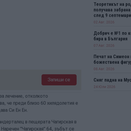
Теоретикът на р
получава забрана
след 9 септември 
02 Авг. 2026
Добрич е №1 по к
бира в България
07 Авг. 2026
Печат на Симеон 
божествена фигу
08 Авг. 2026
Запиши се
Сняг падна на Му
24 Юли 2026
за лечение, отколкото
ва, че преди близо 60 хилядолетия е
ава Си Ен Ен.
андерталец в пещерата Чагирская в
 Наречен "Чагирская" 64, зъбът се