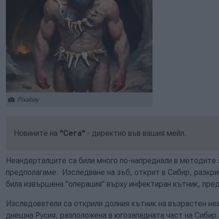
Pixabay
Новините на
"Сега"
- директно във вашия мейл.
Неандерталците са били много по-напреднали в методите 
предполагаме. Изследване на зъб, открит в Сибир, разкри
била извършена "операция" върху инфектиран кътник, пред
Изследователи са открили долния кътник на възрастен не
днешна Русия, разположена в югозападната част на Сибир.