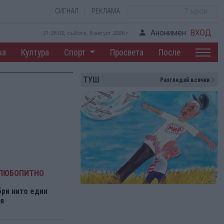
СИГНАЛ
РЕКЛАМА
Анонимен
ВХОД
21:28:02, събота, 8 август 2026 г.
на
Култура
Спорт
Просвета
После
ТУШ
Разгледай всички
 ЛЮБОПИТНО
ри нито един
я