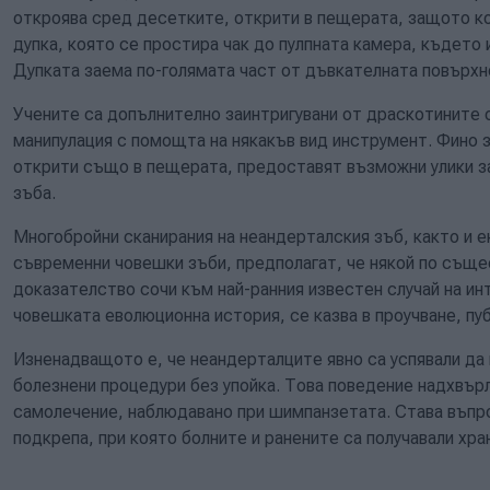
откроява сред десетките, открити в пещерата, защото ко
дупка, която се простира чак до пулпната камера, където
Дупката заема по-голямата част от дъвкателната повърхн
Учените са допълнително заинтригувани от драскотините 
манипулация с помощта на някакъв вид инструмент. Фино 
открити също в пещерата, предоставят възможни улики за
зъба.
Многобройни сканирания на неандерталския зъб, както и 
съвременни човешки зъби, предполагат, че някой по същес
доказателство сочи към най-ранния известен случай на инт
човешката еволюционна история, се казва в проучване, пу
Изненадващото е, че неандерталците явно са успявали да
болезнени процедури без упойка. Това поведение надхвър
самолечение, наблюдавано при шимпанзетата. Става въпро
подкрепа, при която болните и ранените са получавали хра