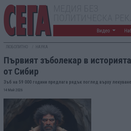
МЕДИЯ БЕЗ
ПОЛИТИЧЕСКА РЕ
Видео
На
ЛЮБОПИТНО
НАУКА
Първият зъболекар в историята
от Сибир
Зъб на 59 000 години предлага рядък поглед върху лекува
14 Май 2026