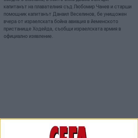
капитанът на плавателния съд Любомир Чанев и старши
помощник капитанът Данаил Веселинов, бе унищожен
вчера от израелската бойна авиация в йеменското
пристанище Ходейда, съобщи израелската армия в
официално изявление.
"Изтребители на израелските военновъздушни сили,
ръководени от разузнаването, удариха терористични