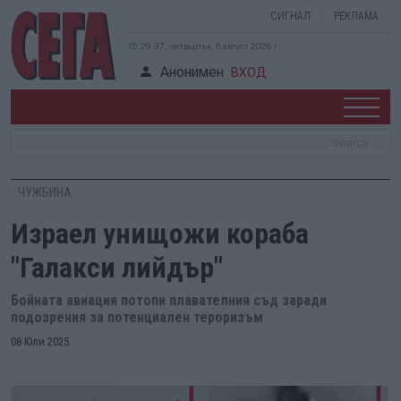
СИГНАЛ
РЕКЛАМА
15:29:38, четвъртък, 6 август 2026 г.
Анонимен
ВХОД
ЧУЖБИНА
Израел унищожи кораба
"Галакси лийдър"
Бойната авиация потопи плавателния съд заради
подозрения за потенциален тероризъм
08 Юли 2025