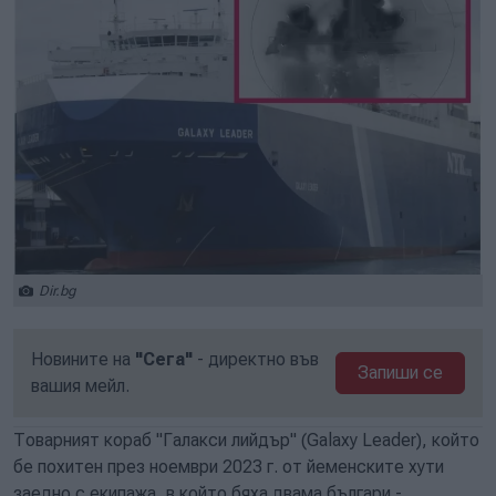
Dir.bg
Новините на
"Сега"
- директно във
Запиши се
вашия мейл.
Товарният кораб "Галакси лийдър" (Galaxy Leader), който
бе похитен през ноември 2023 г. от йеменските хути
заедно с екипажа, в който бяха двама българи -