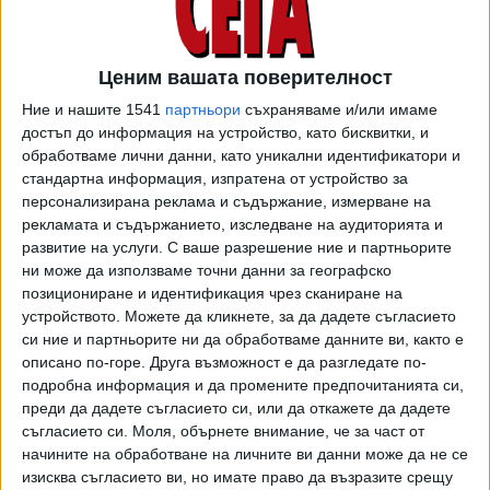
цели на хутите в пристанищата на Ал Ходейда, Рас Иса и
Салиф, както и електроцентралата Рас Канатиб",
съобщиха Силите за отбрана на Израел (ЦАХАЛ) в
Ценим вашата поверителност
публикация в социалната платформа "Екс".
Ние и нашите 1541
партньори
съхраняваме и/или имаме
достъп до информация на устройство, като бисквитки, и
Според ЦАХАЛ атакуваните обекти са били използвани
обработваме лични данни, като уникални идентификатори и
за прехвърляне на ирански оръжия и за изстрелване на
стандартна информация, изпратена от устройство за
дронове и ракети срещу израелски
персонализирана реклама и съдържание, измерване на
цивилни. Израелските военни добавиха, че корабът
рекламата и съдържанието, изследване на аудиторията и
"Галакси лийдър" е бил оборудван с радарна система,
развитие на услуги.
С ваше разрешение ние и партньорите
ни може да използваме точни данни за географско
използвана за проследяване на международния корабен
позициониране и идентификация чрез сканиране на
транспорт с цел потенциални терористични атаки.
устройството. Можете да кликнете, за да дадете съгласието
си ние и партньорите ни да обработваме данните ви, както е
Министърът на отбраната Израел Кац уточни, че при
описано по-горе. Друга възможност е да разгледате по-
атаката са използвани около 50 ракети и бомби, като
подробна информация и да промените предпочитанията си,
преди това е имало предупреждение към населението да
преди да дадете съгласието си, или да откажете да дадете
напусне пристанищата.
съгласието си.
Моля, обърнете внимание, че за част от
начините на обработване на личните ви данни може да не се
"Галакси лийдър" с българи на борда беше пленен от
изисква съгласието ви, но имате право да възразите срещу