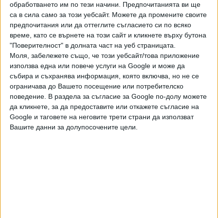
йеменските бунтовници хути в Червено море в края на
обработването им по тези начини. Предпочитанията ви ще
ноември 2023 г. Корабът беше нает от японската
са в сила само за този уебсайт. Можете да промените своите
компания "Нипон Юсен" (Nippon Yusen). Автовозът,
предпочитания или да оттеглите съгласието си по всяко
плавал под флага на Бахамите, бе държан в
време, като се върнете на този сайт и кликнете върху бутона
"Поверителност" в долната част на уеб страницата.
пристанището на Ходейда в контролираната от хутите
Моля, забележете също, че този уебсайт/това приложение
северна част на Йемен, след като бойци на групата се
използва една или повече услуги на Google и може да
качиха на борда му в открито море на 19 ноември.
събира и съхранява информация, която включва, но не се
Екипажът беше от 25 граждани на България, Украйна,
ограничава до Вашето посещение или потребителско
Филипините, Мексико и Румъния, посочи компанията
поведение. В раздела за съгласие за Google по-долу можете
притежател на плавателния съд "Галакси маритайм"
да кликнете, за да предоставите или откажете съгласие на
(Galaxy Maritime).
Google и таговете на неговите трети страни да използват
Вашите данни за долупосочените цели.
Последвайте ни и в
Ако искате да подкрепите независимата
и качествена журналистика в “Сега”,
можете да направите дарение през
PayPal