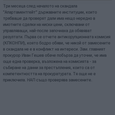
Три месеца след началото на скандала
"Апартаментгейт" държавните институции, които
трябваше да проверят дали има нещо нередно в
имотните сделки на ниски цени, сключвани от
управляващи, най-после започнаха да обявяват
резултати. Първа се отчете антикорупционната комисия
(КПКОНПИ), която бодро обяви, че никой от замесените
в скандала не е в конфликт на интереси. Зам. главният
прокурор Иван Гешев обаче побърза да уточни, че има
още една проверка, възложена на комисията - за
събиране на данни за престъпления, които са от
компетентността на прокуратурата. Тя още не е
приключила. НАП също проверява замесените.