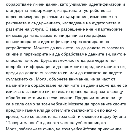
обработваме лични данни, като уникални идентификатори и
проверяващите няма конфликт на интереси в това, че
стандартна информация, изпратена от устройство за
Цветанов е заменил два апартамента с площ от 112 кв.
персонализирана реклама и съдържание, измерване на
м и 80 кв. м за луксозното жилището в сграда "Летера"
рекламата и съдържанието, изследване на аудиторията и
на "Артекс", като е доплатил още сумата от 100 хил. лв.,
развитие на услуги.
С ваше разрешение ние и партньорите
които са от кредит и лични средства. Не е обърнато
ни може да използваме точни данни за географско
никакво внимание на факта, че в същия ден заменените
позициониране и идентификация чрез сканиране на
устройството. Можете да кликнете, за да дадете съгласието
апартаменти са прехвърлени от "Артекс" на бившия IT
си ние и партньорите ни да обработваме данните ви, както е
специалист от ГЕРБ Симеон Велков.
описано по-горе. Друга възможност е да разгледате по-
подробна информация и да промените предпочитанията си,
За сметка на това КПКОНПИ се е заела със задачата да
преди да дадете съгласието си, или да откажете да дадете
тълкува поправките в ЗУТ, като посочва, че те
нямат
съгласието си.
Моля, обърнете внимание, че за част от
ретроактивно действие и не формират предимство или
начините на обработване на личните ви данни може да не се
по-благоприятно положение за конкретно лице –
изисква съгласието ви, но имате право да възразите срещу
физическо или юридическо. Тоест антикорупционната
обработването им по тези начини. Предпочитанията ви ще
комисия изключва възможността измененията в закона
са в сила само за този уебсайт. Можете да промените своите
да са облагодетелствали "Артекс". Интересното е, че
предпочитания или да оттеглите съгласието си по всяко
време, като се върнете на този сайт и кликнете върху бутона
подобно категорично становище към момента не са
"Поверителност" в долната част на уеб страницата.
изразили нито МРРБ, нито ДНСК, които имат пряко
Моля, забележете също, че този уебсайт/това приложение
отношение по въпроса.