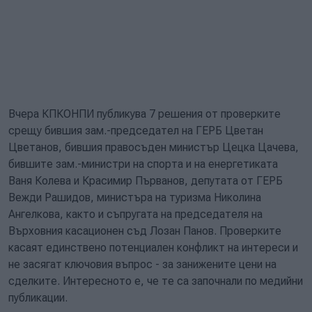
Вчера КПКОНПИ публикува 7 решения от проверките
срещу бившия зам.-председател на ГЕРБ Цветан
Цветанов, бившия правосъден министър Цецка Цачева,
бившите зам.-министри на спорта и на енергетиката
Ваня Колева и Красимир Първанов, депутата от ГЕРБ
Вежди Рашидов, министъра на туризма Николина
Ангелкова, както и съпругата на председателя на
Върховния касационен съд Лозан Панов. Проверките
касаят единствено потенциален конфликт на интереси и
не засягат ключовия въпрос - за занижените цени на
сделките. Интересното е, че те са започнали по медийни
публикации.