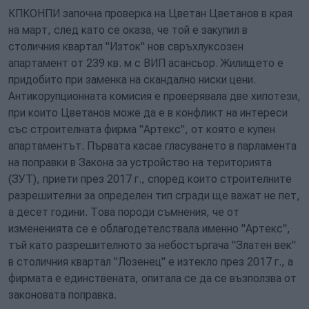
КПКОНПИ започна проверка на Цветан Цветанов в края
на март, след като се оказа, че той е закупил в
столичния квартал "Изток" нов свръхлуксозен
апартамент от 239 кв. м с ВИП асансьор. Жилището е
придобито при заменка на скандално ниски цени.
Антикорупционната комисия е проверявала две хипотези,
при които Цветанов може да е в конфликт на интереси
със строителната фирма "Артекс", от която е купен
апартаментът. Първата касае гласуването в парламента
на поправки в Закона за устройство на територията
(ЗУТ), приети през 2017 г., според които строителните
разрешителни за определен тип сгради ще важат не пет,
а десет години. Това породи съмнения, че от
измененията се е облагодетелствала именно "Артекс",
тъй като разрешителното за небостъргача "Златен век"
в столичния квартал "Лозенец" е изтекло през 2017 г., а
фирмата е единствената, опитала се да се възползва от
законовата поправка.