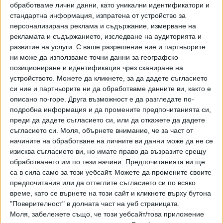
обработваме лични данни, като уникални идентификатори и
възстановено. Преди това и в двете посоки са се
стандартна информация, изпратена от устройство за
образували километрични колони от автомобили.
персонализирана реклама и съдържание, измерване на
Трафикът е бил пренасочен по обходни маршрути, за да
рекламата и съдържанието, изследване на аудиторията и
се облекчи движението и да се осигури достъп на
развитие на услуги.
С ваше разрешение ние и партньорите
екипите, които работели на място.
ни може да използваме точни данни за географско
позициониране и идентификация чрез сканиране на
устройството. Можете да кликнете, за да дадете съгласието
си ние и партньорите ни да обработваме данните ви, както е
описано по-горе. Друга възможност е да разгледате по-
подробна информация и да промените предпочитанията си,
Последвайте ни и в
преди да дадете съгласието си, или да откажете да дадете
съгласието си.
Моля, обърнете внимание, че за част от
начините на обработване на личните ви данни може да не се
Ако искате да подкрепите независимата
изисква съгласието ви, но имате право да възразите срещу
и качествена журналистика в “Сега”,
обработването им по тези начини. Предпочитанията ви ще
можете да направите дарение през
са в сила само за този уебсайт. Можете да промените своите
PayPal
предпочитания или да оттеглите съгласието си по всяко
време, като се върнете на този сайт и кликнете върху бутона
Ключови думи:
автобус
"Поверителност" в долната част на уеб страницата.
Моля, забележете също, че този уебсайт/това приложение