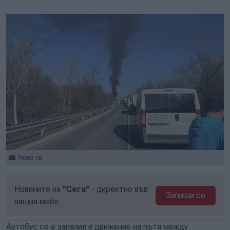
Play
Mute
Setti
Нова тв
Новините на
"Сега"
- директно във
Запиши се
вашия мейл.
Автобус се е запалил в движение на пътя между