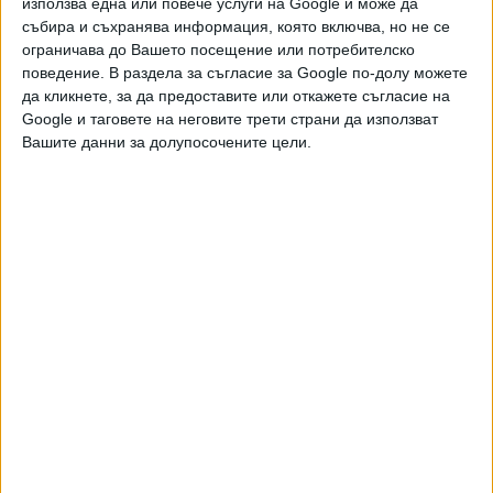
използва една или повече услуги на Google и може да
събира и съхранява информация, която включва, но не се
ограничава до Вашето посещение или потребителско
Още новини по темата
поведение. В раздела за съгласие за Google по-долу можете
да кликнете, за да предоставите или откажете съгласие на
Нападнаха автобус на градския транспорт в
Google и таговете на неговите трети страни да използват
София
Вашите данни за долупосочените цели.
02 Авг. 2026
Дете влезе в ролята на кондуктор в бургаски
автобус
12 Май 2026
75-годишен мъж открадна автобус от
автогарата в Свищов
14 Апр. 2026