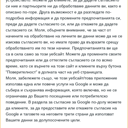
устройството. Можете да кликнете, за да дадете съгласието
1 Въпрос: На какво основание се отпускат суми за
си ние и партньорите ни да обработваме данните ви, както е
охрана на г-н Ахмед Доган?
описано по-горе. Друга възможност е да разгледате по-
подробна информация и да промените предпочитанията си,
На основание решение на Комисията по чл. 23 от ЗНСО,
преди да дадете съгласието си, или да откажете да дадете
състояща се от Началник на НСО, Председател на
съгласието си.
Моля, обърнете внимание, че за част от
ДАНС и Главен секретар на МВР, Ръководителите на
начините на обработване на личните ви данни може да не се
служба Военна информация и на Държавна агенция
изисква съгласието ви, но имате право да възразите срещу
„Разузнаване“.
обработването им по тези начини. Предпочитанията ви ще
Комисията безспорно е установила рискови заплахи,
са в сила само за този уебсайт. Можете да промените своите
както от територията на България, така и такива,
предпочитания или да оттеглите съгласието си по всяко
време, като се върнете на този сайт и кликнете върху бутона
възникнали извън нея. Става въпрос за наличие на
"Поверителност" в долната част на уеб страницата.
застрашеност от чужда държава. Това е наложило
Моля, забележете също, че този уебсайт/това приложение
необходимостта от денонощна охрана на Ахмед Доган
използва една или повече услуги на Google и може да
до настоящия момент.
събира и съхранява информация, която включва, но не се
2 Въпрос: От колко години се осъществява охраната му,
ограничава до Вашето посещение или потребителско
колко души са ангажирани и какви средства се
поведение. В раздела за съгласие за Google по-долу можете
осигуряват за неговата охрана?
да кликнете, за да предоставите или откажете съгласие на
Google и таговете на неговите трети страни да използват
Охраната се осъществява от 2009 г. Съгласно Закона за
Вашите данни за долупосочените цели.
НСО, видът, обхватът и времетраенето на охраната,