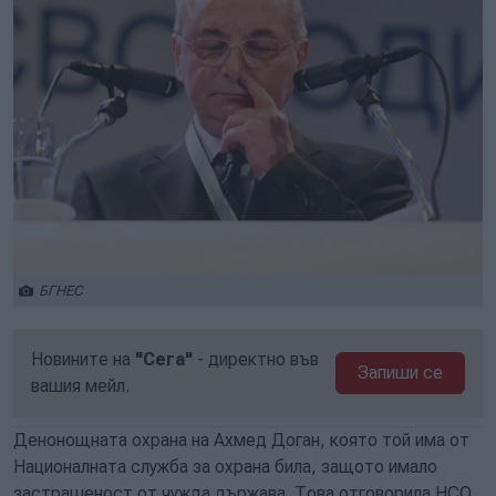
БГНЕС
Новините на
"Сега"
- директно във
Запиши се
вашия мейл.
Денонощната охрана на Ахмед Доган, която той има от
Националната служба за охрана била, защото имало
застрашеност от чужда държава. Това отговорила НСО