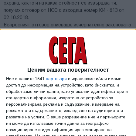
охрана, както и на каква стойност се извършва тя,
получих отговор от НСО с изходящ номер КИ - 613 от
02.10.2018.
Въпросният отговор описваше изчерпателно законовата
уредба, вътрешно-ведомственият документооборот и
изискванията за достъп до част от исканата
информация, но практически не даваше отговор на по-
голямата част от поставените въпроси. Единствената
конкретна информация е, че охраната се осъществява
от 2009 г.
Ценим вашата поверителност
По тази причина, поисках повторно отговор на
Ние и нашите 1541
партньори
съхраняваме и/или имаме
поставените въпроси и проведох неколкократни срещи с
достъп до информация на устройство, като бисквитки, и
Министъра на вътрешните работи, Вицепремиера по
обработваме лични данни, като уникални идентификатори и
вътрешен ред и сигурност, както и с началника на
стандартна информация, изпратена от устройство за
персонализирана реклама и съдържание, измерване на
Национална служба за охрана.
рекламата и съдържанието, изследване на аудиторията и
Днес получих писмен отговор от НСО с изходящ номер
развитие на услуги.
С ваше разрешение ние и партньорите
2608 от 5.11.2018, в който е изложена максимално
ни може да използваме точни данни за географско
допустимата за явно ползване информация, която
позициониране и идентификация чрез сканиране на
предоставям на обществеността.