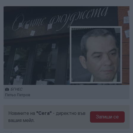
БГНЕС
Петьо Петров
Новините на
"Сега"
- директно във
Запиши се
вашия мейл.