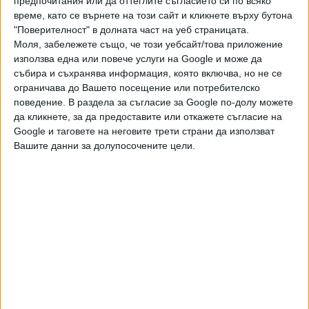
предпочитания или да оттеглите съгласието си по всяко
Златанов са се потвърдили. Синът на Илия Златанов
време, като се върнете на този сайт и кликнете върху бутона
даде показания и в съда, в които обясни как са започнали
"Поверителност" в долната част на уеб страницата.
проблемите на семейството с Петьо Еврото. Спасов
Моля, забележете също, че този уебсайт/това приложение
поиска от съда да признае Петров за виновен и да вземе
използва една или повече услуги на Google и може да
предвид утежняващи вината обстоятелства – че е
събира и съхранява информация, която включва, но не се
използвал влиянието си в магистратските среди, за да
ограничава до Вашето посещение или потребителско
извърши престъплението, като е компрометирал
поведение. В раздела за съгласие за Google по-долу можете
да кликнете, за да предоставите или откажете съгласие на
„цялата магистратура“.
Google и таговете на неговите трети страни да използват
Петьо Еврото бе представляван от служебен защитник –
Вашите данни за долупосочените цели.
адвокат Николай Манчев. Според него пък Петров не е
осъзнавал, че извършва престъпление и затова трябвало
да бъде оправдан. Според защитника Петров е получил
златните монетни от бившата си съпруга Любена
Павлова.
"Няма изненада, че Петьо Еврото не е задочно осъден
по изглеждащото внушително (от гл.т. наказуемостта,
която е като на умишлено убийство) обвинение в
документна измама, по което от СГП му поискали 14