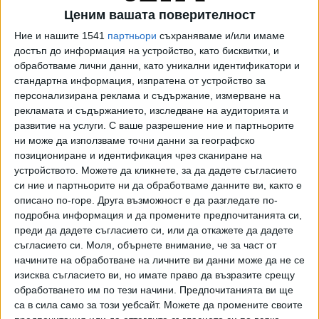
октомври 2019 г. до 23 март 2020 г. чрез използване на
Ценим вашата поверителност
неистински документи Петров е получил без правно
Ние и нашите 1541
партньори
съхраняваме и/или имаме
основание, с намерение да го присвои, чуждо движимо
достъп до информация на устройство, като бисквитки, и
имущество – 147 монети на обща стойност 106 763 лв. и
обработваме лични данни, като уникални идентификатори и
едно златно кюлче с тегло 1000 грама, 23,88 карата, на
стандартна информация, изпратена от устройство за
стойност 109 718 лева, собственост на Явор Златанов,
персонализирана реклама и съдържание, измерване на
както и сума в размер на 550 хил. евро, с левова
рекламата и съдържанието, изследване на аудиторията и
развитие на услуги.
С ваше разрешение ние и партньорите
равностойност 1 085 485,65 лв., собственост на Юлия
ни може да използваме точни данни за географско
Златанова, Явор Златанов и Пролетина Златанова.
позициониране и идентификация чрез сканиране на
устройството. Можете да кликнете, за да дадете съгласието
Преди присъдата на СГС, прокурорът по делото
си ние и партньорите ни да обработваме данните ви, както е
прочете част от обвинителния акт пред съда. Тя
описано по-горе. Друга възможност е да разгледате по-
пледира, че Петров е виновен за това, за което е
подробна информация и да промените предпочитанията си,
обвинен, и призова съдът да му наложи наказание
преди да дадете съгласието си, или да откажете да дадете
"лишаване от свобода" за 14 години, както и да бъде
съгласието си.
Моля, обърнете внимание, че за част от
лишен от адвокатски права за 17 години.
начините на обработване на личните ви данни може да не се
изисква съгласието ви, но имате право да възразите срещу
Адвокат Минчо Спасов, който представлява част от
обработването им по тези начини. Предпочитанията ви ще
семейство Златанови посочи, че разказите на Явор
са в сила само за този уебсайт. Можете да промените своите