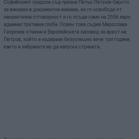
Софийският градски съд призна Петьо Петров-Еврото
за виновен в документна измама, но го освободи от
наказателна отговорност и го осъди само на 2556 евро
административна глоба. Освен това съдия Мирослава
Георгиев отмени и Европейската заповед за арест на
Петров, който е издирван безуспешно вече три години,
както и забраната му да напуска страната.