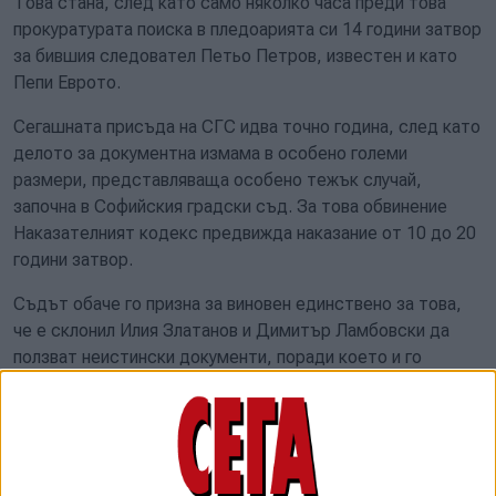
Това стана, след като само няколко часа преди това
прокуратурата поиска в пледоарията си 14 години затвор
за бившия следовател Петьо Петров, известен и като
Пепи Еврото.
Сегашната присъда на СГС идва точно година, след като
делото за документна измама в особено големи
размери, представляваща особено тежък случай,
започна в Софийския градски съд. За това обвинение
Наказателният кодекс предвижда наказание от 10 до 20
години затвор.
Съдът обаче го призна за виновен единствено за това,
че е склонил Илия Златанов и Димитър Ламбовски да
ползват неистински документи, поради което и го
освободи от наказателна отговорност.
Петров е считан за ключова фигура в българската
съдебна система. Делото срещу него бе образувано на
28 юли 2021 г. Според обвинението в периода от 11