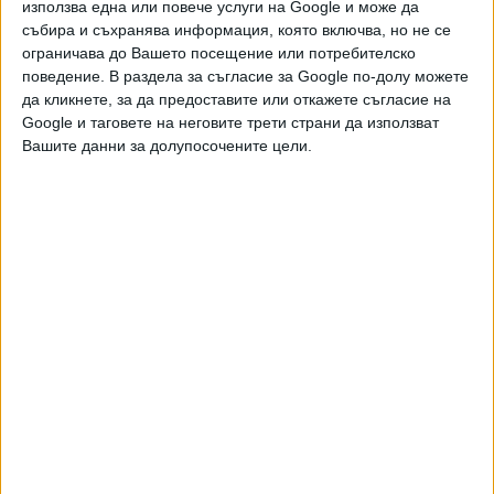
използва една или повече услуги на Google и може да
потребност.
събира и съхранява информация, която включва, но не се
Първата стъпка в съвместната работа на двата
ограничава до Вашето посещение или потребителско
поведение. В раздела за съгласие за Google по-долу можете
телекома е инсталирането на "точка на присъствие" на
да кликнете, за да предоставите или откажете съгласие на
Вестител (PoP) на Balkan Gate I (Балкански
Google и таговете на неговите трети страни да използват
портал) - новия Център за данни на Lancom, който е най-
Вашите данни за долупосочените цели.
големият неутрален център за неутрални данни за
превозвачите от ниво III в Северна Гърция.
Повече за съвместните проекти може да намерите тук:
Epixeiro
Makthes
Biztech
Последвайте ни и в
Ако искате да подкрепите независимата
и качествена журналистика в “Сега”,
можете да направите дарение през
PayPal