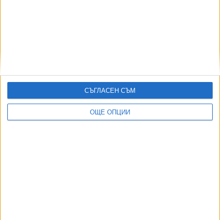
19 Юли 2026
Странни образувания откри Curiosity на Марс
02 Авг. 2026
Тръмп пуска платена услуга за ранен достъп до
постовете му
02 Авг. 2026
СЪГЛАСЕН СЪМ
Започва първа фаза за изграждането на постоянна база
на Луната
ОЩЕ ОПЦИИ
01 Юли 2026
ТУШ
Разгледай всички