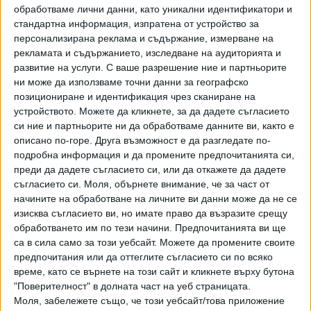
територията на България, Гърция и региона.
обработваме лични данни, като уникални идентификатори и
Телекомуникационната компания, която е част от
стандартна информация, изпратена от устройство за
групата "Овергаз", е изградила и експлоатира собствена
персонализирана реклама и съдържание, измерване на
рекламата и съдържанието, изследване на аудиторията и
международна оптична мрежа с преносен капацитет
развитие на услуги.
С ваше разрешение ние и партньорите
Nx100G, над 3000 км опорна мрежа, трансгранични
ни може да използваме точни данни за географско
връзки със съседни страни и над 40 точки на
позициониране и идентификация чрез сканиране на
присъствие в България и Гърция.
устройството. Можете да кликнете, за да дадете съгласието
си ние и партньорите ни да обработваме данните ви, както е
Lancom е силна в областта на дейта центровете,
описано по-горе. Друга възможност е да разгледате по-
облачните и телекомуникационните услуги в Гърция и
подробна информация и да промените предпочитанията си,
чужбина. Компанията е най-големият независим
преди да дадете съгласието си, или да откажете да дадете
доставчик на облачни услуги в съседката ни с няколко
съгласието си.
Моля, обърнете внимание, че за част от
начините на обработване на личните ви данни може да не се
най-съвременни частни центърове за данни в Атина и
изисква съгласието ви, но имате право да възразите срещу
Солун, като същевременно разполага и непрекъснато
обработването им по тези начини. Предпочитанията ви ще
разширява най-съвременната си собствена оптична
са в сила само за този уебсайт. Можете да промените своите
мрежа, предприема и покрива всяка нужда от ICT (
предпочитания или да оттеглите съгласието си по всяко
Information and Communication Technology/
време, като се върнете на този сайт и кликнете върху бутона
информационни и комуникационни технологии) услуги за
"Поверителност" в долната част на уеб страницата.
компании и организации от всякакъв мащаб и
Моля, забележете също, че този уебсайт/това приложение