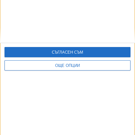
Последвайте ни и в
СЪГЛАСЕН СЪМ
Ако искате да подкрепите независимата
и качествена журналистика в “Сега”,
можете да направите дарение през
ОЩЕ ОПЦИИ
PayPal
,
,
Ключови думи:
бизнес форум
печеливша устойчивост
Глобален
договор на ООН
Още новини по темата