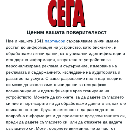
"Голямата тайна е в системното намаляване на
разхищенията и в правенето на повече с по-малко, но не
за сметка на качеството - например с намаляване на
дебелината на опаковката или цвета на етикета. Само
така може да имаме икономически, социални и
Ценим вашата поверителност
екологични резултати". Това коментира Милена
Ние и нашите 1541
партньори
съхраняваме и/или имаме
Драгийска, изп. директор на Lidl България, давайки
достъп до информация на устройство, като бисквитки, и
пример от преди 15 г. - тогава Lidl са имали 14 магазина,
обработваме лични данни, като уникални идентификатори и
стандартна информация, изпратена от устройство за
обслужвани от 75 камиона, докато сега 143-те им
персонализирана реклама и съдържание, измерване на
магазина се снабдяват от 100 камиона. По думите й
рекламата и съдържанието, изследване на аудиторията и
устойчивостта е и прозрачност: "Изследваме плодовете
развитие на услуги.
С ваше разрешение ние и партньорите
и зеленчуците ни за над 800 пестициди, но ако те бъдат
ни може да използваме точни данни за географско
конфронтирани с контрабанда, внесена от "Кап.
позициониране и идентификация чрез сканиране на
Андреево, производителите ни няма да имат този
устройството. Можете да кликнете, за да дадете съгласието
стимул", посочи тя. Според Драгийска темата следва да
си ние и партньорите ни да обработваме данните ви, както е
описано по-горе. Друга възможност е да разгледате по-
се разглежда и през призмата на това какво връща в
подробна информация и да промените предпочитанията си,
обществото бизнесът чрез спестените разходи - под
преди да дадете съгласието си, или да откажете да дадете
формата на добри цени, продоволствена сигурност,
съгласието си.
Моля, обърнете внимание, че за част от
опазване на суровини, подкрепа на местни общности,