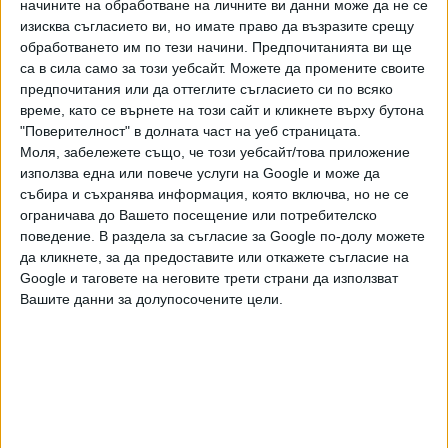
начините на обработване на личните ви данни може да не се
борба срещу корупция, медийна свобода и др.
изисква съгласието ви, но имате право да възразите срещу
обработването им по тези начини. Предпочитанията ви ще
"Собствените марки на веригите са начин за предлагане
са в сила само за този уебсайт. Можете да промените своите
на идентично качество на по-ниски цени", посочи и
предпочитания или да оттеглите съгласието си по всяко
Пелагия Вячева, директор Връзки с инвеститорите на
време, като се върнете на този сайт и кликнете върху бутона
"Софарма". Други примери, дадени от нея, бяха
"Поверителност" в долната част на уеб страницата.
Моля, забележете също, че този уебсайт/това приложение
възможността за връщане на стари лекарства във всяка
използва една или повече услуги на Google и може да
аптека "Софармаси", което има екологични ефекти,
събира и съхранява информация, която включва, но не се
както заводът на фармацевтичната компания в
ограничава до Вашето посещение или потребителско
троянското село Врабчево, който привлякъл много
поведение. В раздела за съгласие за Google по-долу можете
млади хора в селото, славещо се вече като първото
да кликнете, за да предоставите или откажете съгласие на
село с банкомат.
Google и таговете на неговите трети страни да използват
Вашите данни за долупосочените цели.
"Дори в Дания, която е пионер по въвеждане
на устойчивостта в бизнес стратегиите, има известна
съпротива. Някои компании казват: "Това не е за мен".
Тази тема обаче става по-важна от всякога, за да се
справим с непредвидимия свят и лимитираните ресурси",
коментира Сара Крюгер-Фалк, изпълнителен директор