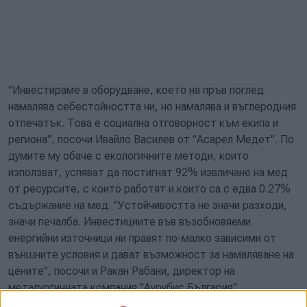
"Инвестираме в оборудване, което на пръв поглед
намалява себестойността ни, но намалява и въглеродния
отпечатък. Това е социална отговорност към екипа и
региона", посочи Ивайло Василев от "Асарел Медет". По
думите му обаче с екологичните методи, които
използват, успяват да постигнат 92% извличане на мед
от ресурсите, с които работят и които са с едва 0.27%
съдържание на мед. "Устойчивостта не значи разходи,
значи печалба. Инвестициите във възобновяеми
енергийни източници ни правят по-малко зависими от
външните условия и дават възможност за намаляване на
цените", посочи и Ракан Рабани, директор на
металургичната компания "Аурубис България".