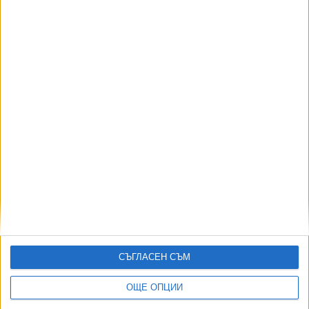
МО: В България най-вероятно се е взривил украински
дрон примамка
08 Авг. 2026
София закрива временно 3 трамвайни линии
05 Авг. 2026
Съдът образува 12 дела срещу заповедите за събаряне
в „Баба Алино“
05 Авг. 2026
Демерджиев започна изненадващи кадрови
размествания в МВР
05 Авг. 2026
ТУШ
Разгледай всички
СЪГЛАСЕН СЪМ
ОЩЕ ОПЦИИ