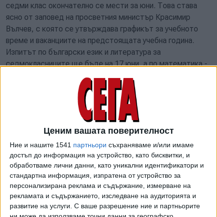
седми клас окончателно се мести за юни. Това става
ясно от заповед на просветния министър Красимир
Вълчев, с която се утвърждава графикът за учебното
време и ваканциите на предстоящата учебна година.
Изпитът по български език и литература за
седмокласниците ще бъде на 17 юни, а по математика -
на 19 юни. Матурите обаче остават през май - по
български език и литература ще е на 21-ви, а по втори
предмет - на 23-ти.
Ценим вашата поверителност
Ние и нашите 1541
партньори
съхраняваме и/или имаме
достъп до информация на устройство, като бисквитки, и
обработваме лични данни, като уникални идентификатори и
стандартна информация, изпратена от устройство за
персонализирана реклама и съдържание, измерване на
рекламата и съдържанието, изследване на аудиторията и
развитие на услуги.
С ваше разрешение ние и партньорите
ни може да използваме точни данни за географско