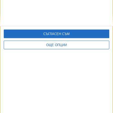
04 Авг. 2026
София закрива временно 3 трамвайни линии
05 Авг. 2026
Съдът образува 12 дела срещу заповедите за събаряне
СЪГЛАСЕН СЪМ
в „Баба Алино“
05 Авг. 2026
ОЩЕ ОПЦИИ
ТУШ
Разгледай всички