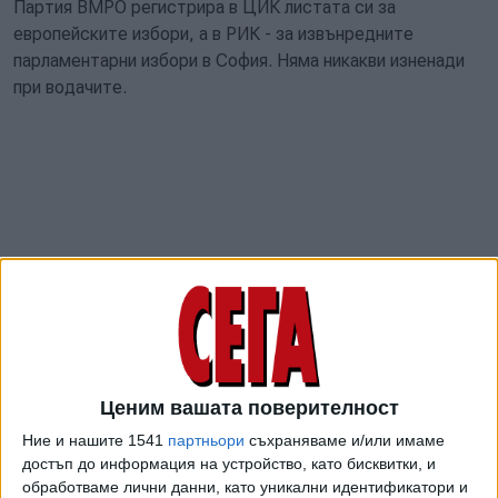
Партия ВМРО регистрира в ЦИК листата си за
европейските избори, а в РИК - за извънредните
парламентарни избори в София. Няма никакви изненади
при водачите.
Ценим вашата поверителност
Водач на листата за Европарламента е настоящият
Ние и нашите 1541
партньори
съхраняваме и/или имаме
евродепутат Ангел Джамбазки, на второ място е друг
достъп до информация на устройство, като бисквитки, и
такъв - Андрей Слабаков.
обработваме лични данни, като уникални идентификатори и