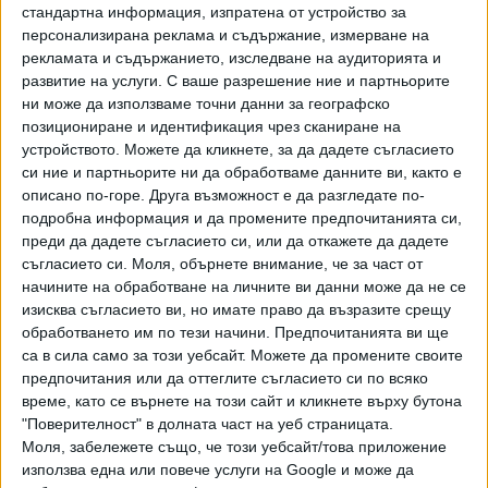
стандартна информация, изпратена от устройство за
Джамбазки е начело в листата на ВМРО и за
персонализирана реклама и съдържание, измерване на
парламентарните избори в София - в 25-и МИР. Листите
рекламата и съдържанието, изследване на аудиторията и
в 23-и и 24-и МИР пък ще води дългогодишният
развитие на услуги.
С ваше разрешение ние и партньорите
общинският съветник на партията Карлос Контрера.
ни може да използваме точни данни за географско
Лидерът на ВМРО Красимир Каракачанов е първи в
позициониране и идентификация чрез сканиране на
Плевен и Благоевград.
устройството. Можете да кликнете, за да дадете съгласието
си ние и партньорите ни да обработваме данните ви, както е
описано по-горе. Друга възможност е да разгледате по-
Последвайте ни и в
подробна информация и да промените предпочитанията си,
преди да дадете съгласието си, или да откажете да дадете
съгласието си.
Моля, обърнете внимание, че за част от
Ако искате да подкрепите независимата
начините на обработване на личните ви данни може да не се
и качествена журналистика в “Сега”,
можете да направите дарение през
изисква съгласието ви, но имате право да възразите срещу
PayPal
обработването им по тези начини. Предпочитанията ви ще
са в сила само за този уебсайт. Можете да промените своите
предпочитания или да оттеглите съгласието си по всяко
,
,
Ключови думи:
ВМРО
парламентарни избори 2024
европейски
време, като се върнете на този сайт и кликнете върху бутона
избори 2024
"Поверителност" в долната част на уеб страницата.
Моля, забележете също, че този уебсайт/това приложение
използва една или повече услуги на Google и може да