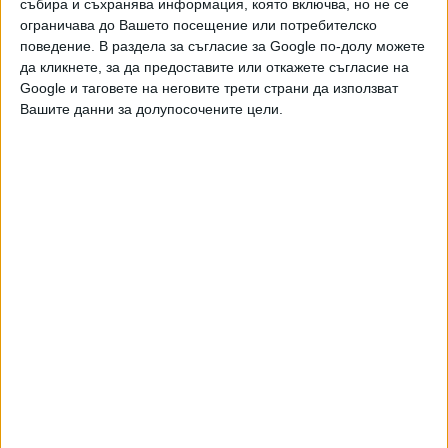
събира и съхранява информация, която включва, но не се
ограничава до Вашето посещение или потребителско
Още новини по темата
поведение. В раздела за съгласие за Google по-долу можете
да кликнете, за да предоставите или откажете съгласие на
Критици на Каракачанов създават "ВМРО - Иван
Google и таговете на неговите трети страни да използват
Михайлов"
Вашите данни за долупосочените цели.
03 Авг. 2025
Потайността на КС постла за още по-голям
скандал с изборите
11 Март 2025
Конституционният съд директно обвини ЦИК в
саботаж
11 Март 2025