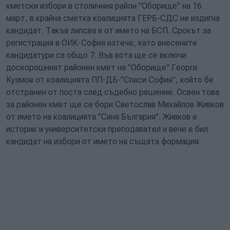
кметски избори в столичния район "Оборище" на 16
март, в крайна сметка коалицията ГЕРБ-СДС не издигна
кандидат. Такъв липсва и от името на БСП. Срокът за
регистрация в ОИК-София изтече, като внесените
кандидатури са общо 7. Във вота ще се включи
доскорошният районен кмет на "Оборище" Георги
Кузмов от коалицията ПП-ДБ-"Спаси София", който бе
отстранен от поста след съдебно решение. Освен това
за районен кмет ще се бори Светослав Михайлов Живков
от името на коалицията "Синя България". Живков е
историк и университетски преподавател и вече е бил
кандидат на избори от името на същата формация.