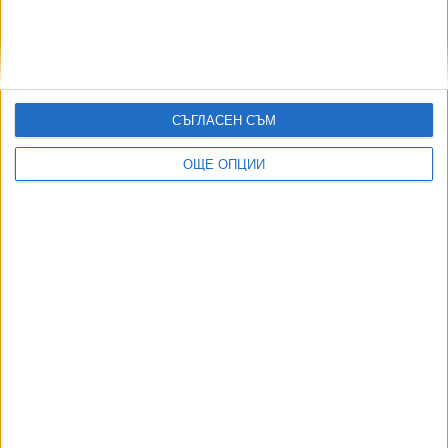
Зам.-кмет на район "Оборище" е сменен с
известно партийно лице
08 Апр. 2025
СЪГЛАСЕН СЪМ
ОЩЕ ОПЦИИ
Още по темата
ОЩЕ НОВИНИ ОТ БЪЛГАРИЯ
НОИ обяви нови промени при осигуровките
06 Авг. 2026
Прокуратурата е осъдена да плати обезщетение заради
отказ да работи
03 Авг. 2026
Десислава Атанасова не бърза да съди Демерджиев