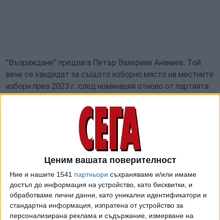
"Възраждане" предлага Петър Валериев Ананиев. Той
вече се кандидат за същото изборно място на местните
избори през 2023 г. след номинация отново от партията
на Костадин Костадинов.
Валентин Симеонов Симов е предложението на „Партия
на Зелените". Българска социалдемократическа партия
издига Александър Маринов Пеновски.
Ценим вашата поверителност
В предсрочния вот за "Оборище" ще участват и двама
независими кандидати- Стефан Димитров Димитров и
Ние и нашите 1541
партньори
съхраняваме и/или имаме
Кирил Стефанов Нешев. Двамата са издигнати от
достъп до информация на устройство, като бисквитки, и
обработваме лични данни, като уникални идентификатори и
инициативни комитети. Според публикации в социалните
стандартна информация, изпратена от устройство за
мрежи Стефан Димитров е оперен бас и роднина на
персонализирана реклама и съдържание, измерване на
Патриарх Неофит.