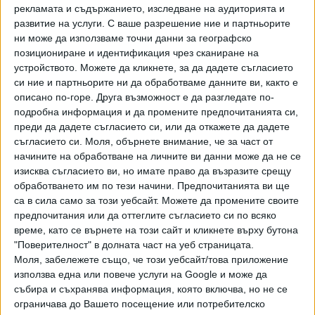
рекламата и съдържанието, изследване на аудиторията и
развитие на услуги.
С ваше разрешение ние и партньорите
Отсъствието на хората на Бойко Борисов от изборите в
ни може да използваме точни данни за географско
"Оборище" е неочаквано, тъй като при насрочването им
позициониране и идентификация чрез сканиране на
през януари от градската структура на ГЕРБ оповестиха,
устройството. Можете да кликнете, за да дадете съгласието
че се готвят сериозно за тях. Софийската организация
си ние и партньорите ни да обработваме данните ви, както е
обяви, че "ГЕРБ-СДС ще излъчи силна кандидатура за
описано по-горе. Друга възможност е да разгледате по-
кмет на район “Оборище”. Районен координатор на
подробна информация и да промените предпочитанията си,
преди да дадете съгласието си, или да откажете да дадете
партията е Маргарита Александрова, която е и директор
съгласието си.
Моля, обърнете внимание, че за част от
в общинската фирма "Пазари Възраждане". От
начините на обработване на личните ви данни може да не се
централата на ПП коментираха, че изглежда, че за
изисква съгласието ви, но имате право да възразите срещу
предстрочните кметски избори в "Обобище" ГЕРБ и БСП
обработването им по тези начини. Предпочитанията ви ще
са са обединили, макар и неофициално, зад общ
са в сила само за този уебсайт. Можете да промените своите
кандидат. "След като ГЕРБ и БСП се регистрираха
предпочитания или да оттеглите съгласието си по всяко
поотделно за участие във вота, но след това се
време, като се върнете на този сайт и кликнете върху бутона
"Поверителност" в долната част на уеб страницата.
отказаха, остава впечатлението, че са се обединили
Моля, забележете също, че този уебсайт/това приложение
около независимия кандидат, издигнат от инициативен
използва една или повече услуги на Google и може да
комитет на Любен Дилов - син и Явор Дачков - певецът
събира и съхранява информация, която включва, но не се
Стефан Димитров", пише в техен коментар за
ограничава до Вашето посещение или потребителско
предстоящия вот.