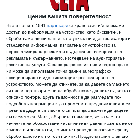
Ценим вашата поверителност
Ние и нашите 1541
партньори
съхраняваме и/или имаме
достъп до информация на устройство, като бисквитки, и
обработваме лични данни, като уникални идентификатори и
стандартна информация, изпратена от устройство за
персонализирана реклама и съдържание, измерване на
рекламата и съдържанието, изследване на аудиторията и
развитие на услуги.
С ваше разрешение ние и партньорите
ни може да използваме точни данни за географско
позициониране и идентификация чрез сканиране на
устройството. Можете да кликнете, за да дадете съгласието
си ние и партньорите ни да обработваме данните ви, както е
описано по-горе. Друга възможност е да разгледате по-
подробна информация и да промените предпочитанията си,
преди да дадете съгласието си, или да откажете да дадете
съгласието си.
Моля, обърнете внимание, че за част от
начините на обработване на личните ви данни може да не се
изисква съгласието ви, но имате право да възразите срещу
обработването им по тези начини. Предпочитанията ви ще