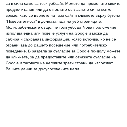
са в сила само за този уебсайт. Можете да промените своите
АВТОРИ
предпочитания или да оттеглите съгласието си по всяко
време, като се върнете на този сайт и кликнете върху бутона
"Поверителност" в долната част на уеб страницата.
Моля, забележете също, че този уебсайт/това приложение
използва една или повече услуги на Google и може да
събира и съхранява информация, която включва, но не се
ограничава до Вашето посещение или потребителско
поведение. В раздела за съгласие за Google по-долу можете
да кликнете, за да предоставите или откажете съгласие на
Google и таговете на неговите трети страни да използват
Вашите данни за долупосочените цели.
ДОРОТЕЯ ДАЧКОВА:
Съдебна реформа може да започне със снимки на консервите от
село