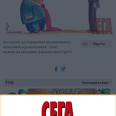
Ако искате да подкрепите независимата и
качествена журналистика в “Сега”,
можете да направите дарение през PayPal
ТУШ
Разгледай всички