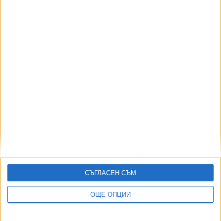
ДИЯН БОЖИДАРОВ:
Принципът "Да не се мина" забърка Благомир Коцев в нов
скандал
СЪГЛАСЕН СЪМ
ОЩЕ ОПЦИИ