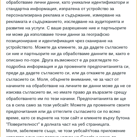
обработваме лични данни, като уникални идентификатори и
стандартна информация, изпратена от устройство за
Опитайте да се справите с някои наболели проблеми от
персонализирана реклама и съдържание, измерване на
личен характер, тъй като те могат да се задълбочат
рекламата и съдържанието, изследване на аудиторията и
много повече с времето. Избягвайте даването на
развитие на услуги.
С ваше разрешение ние и партньорите
обещание, което ви обвързва с особа, която търси само
ни може да използваме точни данни за географско
материална изгода от вас. Мнозина от родените под
позициониране и идентификация чрез сканиране на
устройството. Можете да кликнете, за да дадете съгласието
този зодиакален знак ще попаднат в нови ситуации и ще
си ние и партньорите ни да обработваме данните ви, както е
трябва да се справят с многобройни предизвикателства
описано по-горе. Друга възможност е да разгледате по-
в професионално отношение. Добри ще са контактите ви
подробна информация и да промените предпочитанията си,
и ще успявате да създавате такива с изявени личности
преди да дадете съгласието си, или да откажете да дадете
или лидери.
съгласието си.
Моля, обърнете внимание, че за част от
начините на обработване на личните ви данни може да не се
изисква съгласието ви, но имате право да възразите срещу
обработването им по тези начини. Предпочитанията ви ще
Дева
са в сила само за този уебсайт. Можете да промените своите
предпочитания или да оттеглите съгласието си по всяко
Част от вас ще се опитат да прехвърлят своите
време, като се върнете на този сайт и кликнете върху бутона
отговорности на някой друг, но едва ли това ще им
"Поверителност" в долната част на уеб страницата.
донесе полза. Стремете се да се отнасяте с повече
Моля, забележете също, че този уебсайт/това приложение
разум към парите си и не вярвайте на думи за лесни
използва една или повече услуги на Google и може да