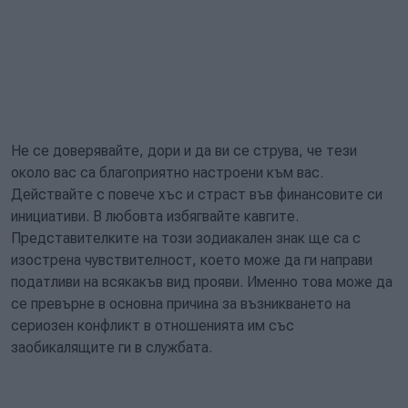
Не се доверявайте, дори и да ви се струва, че тези
около вас са благоприятно настроени към вас.
Действайте с повече хъс и страст във финансовите си
инициативи. В любовта избягвайте кавгите.
Представителките на този зодиакален знак ще са с
изострена чувствителност, което може да ги направи
податливи на всякакъв вид прояви. Именно това може да
се превърне в основна причина за възникването на
сериозен конфликт в отношенията им със
заобикалящите ги в службата.