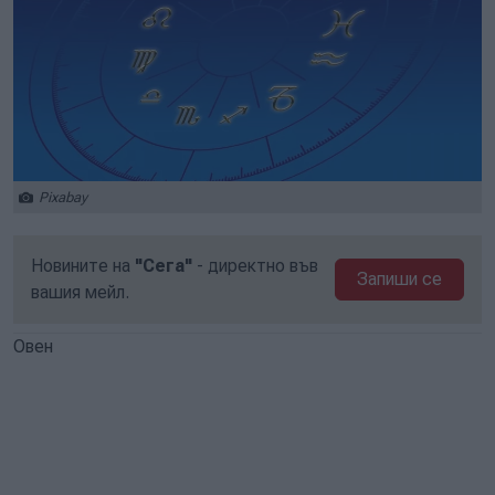
Pixabay
Новините на
"Сега"
- директно във
Запиши се
вашия мейл.
Овен