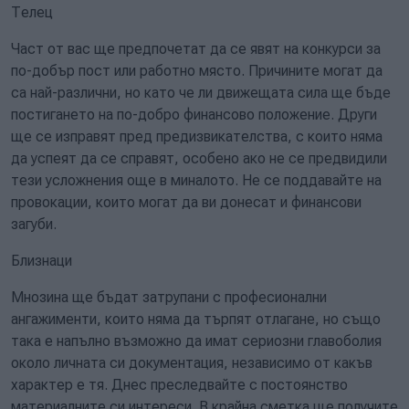
Телец
Част от вас ще предпочетат да се явят на конкурси за
по-добър пост или работно място. Причините могат да
са най-различни, но като че ли движещата сила ще бъде
постигането на по-добро финансово положение. Други
ще се изправят пред предизвикателства, с които няма
да успеят да се справят, особено ако не се предвидили
тези усложнения още в миналото. Не се поддавайте на
провокации, които могат да ви донесат и финансови
загуби.
Близнаци
Мнозина ще бъдат затрупани с професионални
ангажименти, които няма да търпят отлагане, но също
така е напълно възможно да имат сериозни главоболия
около личната си документация, независимо от какъв
характер е тя. Днес преследвайте с постоянство
материалните си интереси. В крайна сметка ще получите