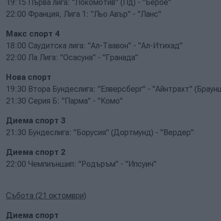
19:15 Първа лига: "Локомотив" (Пд) - "Берое"
22:00 Франция, Лига 1: "Льо Авър" - "Ланс"
Макс спорт 4
18:00 Саудитска лига: "Ал-Таавон" - "Ал-Итихад"
22:00 Ла Лига: "Осасуна" - "Гранада"
Нова спорт
19:30 Втора Бундеслига: "Елверсберг" - "Айнтрахт" (Браун
21:30 Серия Б: "Парма" - "Комо"
Диема спорт 3
21:30 Бундеслига: "Борусия" (Дортмунд) - "Вердер"
Диема спорт 2
22:00 Чемпиъншип: "Родъръм" - "Ипсуич"
Събота (21 октомври)
Диема спорт