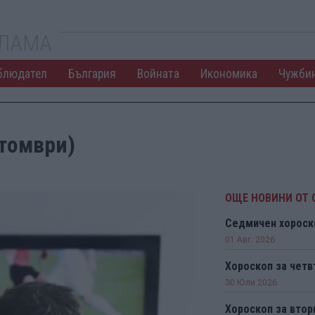
КЛАМА
блюдател
България
Войната
Икономика
Чужби
ктомври)
ОЩЕ НОВИНИ ОТ 
Седмичен хороск
01 Авг. 2026
Хороскоп за чет
30 Юли 2026
Хороскоп за втор