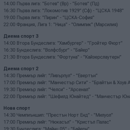
14:00 Първа лига: "Ботев" (Вр) - "Ботев" (Пд)
16:30 Първа лига: "Локомотив 1929" (Сф) - "ЦСКА 1948"
19:00 Първа лига: "Пирин" - "ЦСКА-София"
22:00 Франция, Лига 1: "Ница" - "Олимпик" (Марсилия)
Диема спорт 3
14:00 Втора Бундеслига: "Хамбургер" - "Гройтер Фюрт"
16:30 Бундеслига: "Волфсбург" - "Байер"
21:30 Втора Бундеслига: "Фортуна" - "Кайзерслаутерн"
Диема спорт 2
14:30 Премиър лийг: "Ливърпул" - "Евертън"
17:00 Премиър лийг: "Манчестър Сити" - "Брайтън & Хоув 
19:30 Премиър лийг: "Челси" - "Арсенал"
22:00 Премиър лийг: "Шефилд Юнайтед" - "Манчестър Юн
Нова спорт
14:30 Чемпиъншип: "Престън Норт Енд" - "Милуол"
17:00 Премиър лийг: "Нюкасъл" - "Кристъл Палас"
19:30 Бундеслига: "Майнц 05" - "Байерн"