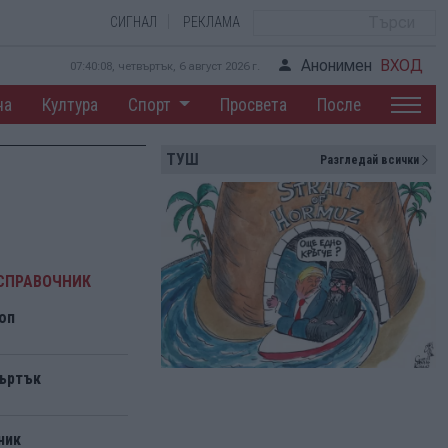
СИГНАЛ
РЕКЛАМА
Анонимен
ВХОД
07:40:09, четвъртък, 6 август 2026 г.
на
Култура
Спорт
Просвета
После
ТУШ
Разгледай всички
СПРАВОЧНИК
оп
въртък
ник