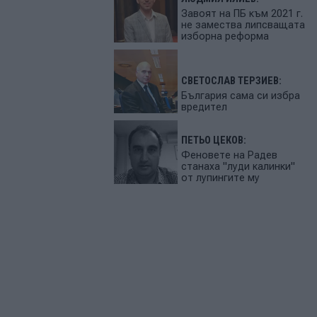
Завоят на ПБ към 2021 г.
не замества липсващата
изборна реформа
СВЕТОСЛАВ ТЕРЗИЕВ:
България сама си избра
вредител
ПЕТЬО ЦЕКОВ:
Феновете на Радев
станаха "луди калинки"
от лупингите му