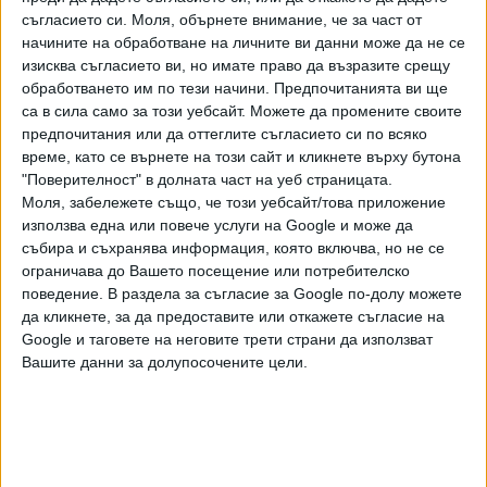
съгласието си.
Моля, обърнете внимание, че за част от
начините на обработване на личните ви данни може да не се
изисква съгласието ви, но имате право да възразите срещу
обработването им по тези начини. Предпочитанията ви ще
са в сила само за този уебсайт. Можете да промените своите
предпочитания или да оттеглите съгласието си по всяко
време, като се върнете на този сайт и кликнете върху бутона
"Поверителност" в долната част на уеб страницата.
Моля, забележете също, че този уебсайт/това приложение
използва една или повече услуги на Google и може да
събира и съхранява информация, която включва, но не се
ограничава до Вашето посещение или потребителско
поведение. В раздела за съгласие за Google по-долу можете
да кликнете, за да предоставите или откажете съгласие на
Google и таговете на неговите трети страни да използват
Вашите данни за долупосочените цели.
Роденият през 1888 г. в Кюстендил ген. Заимов има
изключителна военна биография - участвал е
в Балканската, Междусъюзническата и Първата
световна войни, награждаван е за военна храброст и в
Междусъюзническата, и в Първата световна. Смятан е