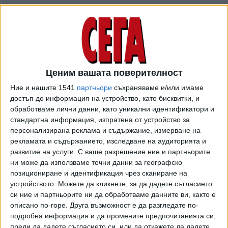
Към решението липсва задължително становище на
Консултативния съвет по именуване и преименуване на
обекти към СОС, както и яснота на какво правно
основание е извършено преименуването, съгласно
действащата общинска наредба, изтъкват от
Ценим вашата поверителност
областната управа. Оттам допълват, че решението е
Ние и нашите 1541
партньори
съхраняваме и/или имаме
предизвикало негативни обществени реакции, като
достъп до информация на устройство, като бисквитки, и
посегателство над паметта за антифашизма, с която се
обработваме лични данни, като уникални идентификатори и
свързва името на ген. Владимир Заимов.
стандартна информация, изпратена от устройство за
персонализирана реклама и съдържание, измерване на
рекламата и съдържанието, изследване на аудиторията и
развитие на услуги.
С ваше разрешение ние и партньорите
ни може да използваме точни данни за географско
позициониране и идентификация чрез сканиране на
устройството. Можете да кликнете, за да дадете съгласието
си ние и партньорите ни да обработваме данните ви, както е
описано по-горе. Друга възможност е да разгледате по-
подробна информация и да промените предпочитанията си,
преди да дадете съгласието си, или да откажете да дадете