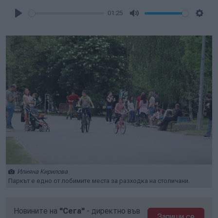
01:25
Play
Mute
Setti
Илияна Кирилова
Паркът е едно от лобимите места за разходка на столичани.
Новините на
"Сега"
- директно във
Запиши се