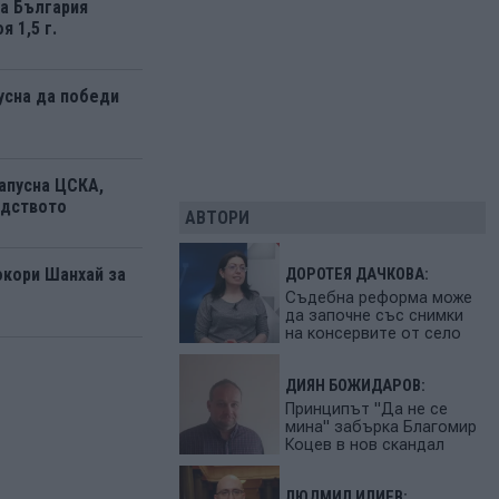
а България
я 1,5 г.
усна да победи
апусна ЦСКА,
одството
АВТОРИ
окори Шанхай за
ДОРОТЕЯ ДАЧКОВА:
Съдебна реформа може
да започне със снимки
на консервите от село
ДИЯН БОЖИДАРОВ:
Принципът "Да не се
мина" забърка Благомир
Коцев в нов скандал
ЛЮДМИЛ ИЛИЕВ: