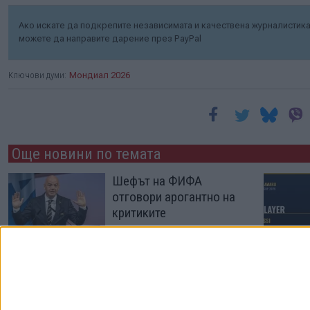
Ако искате да подкрепите независимата и качествена журналистика 
можете да направите дарение през PayPal
Ключови думи:
Мондиал 2026
Още новини по темата
Шефът на ФИФА
отговори арогантно на
критиките
28 Юли 2026
ФИФА заличи червения
картон на побойника