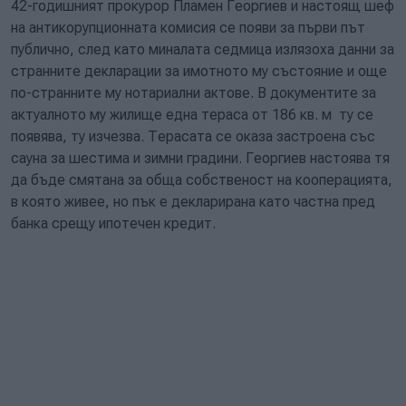
42-годишният прокурор Пламен Георгиев и настоящ шеф
на антикорупционната комисия се появи за първи път
публично, след като миналата седмица излязоха данни за
странните декларации за имотното му състояние и още
по-странните му нотариални актове. В документите за
актуалното му жилище една тераса от 186 кв. м ту се
появява, ту изчезва. Терасата се оказа застроена със
сауна за шестима и зимни градини. Георгиев настоява тя
да бъде смятана за обща собственост на кооперацията,
в която живее, но пък е декларирана като частна пред
банка срещу ипотечен кредит.