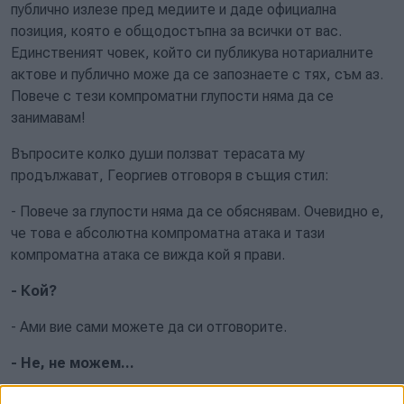
публично излезе пред медиите и даде официална
позиция, която е общодостъпна за всички от вас.
Единственият човек, който си публикува нотариалните
актове и публично може да се запознаете с тях, съм аз.
Повече с тези компроматни глупости няма да се
занимавам!
Въпросите колко души ползват терасата му
продължават, Георгиев отговоря в същия стил:
- Повече за глупости няма да се обяснявам. Очевидно е,
че това е абсолютна компроматна атака и тази
компроматна атака се вижда кой я прави.
- Кой?
- Ами вие сами можете да си отговорите.
- Не, не можем...
- Ето, аз мога да ви отговоря. Има хора с медии,