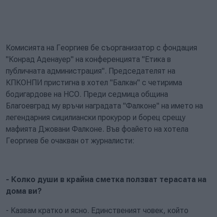
Комисията на Георгиев бе съорганизатор с фондация
"Конрад Аденауер" на конференцията "Етика в
публичната администрация". Председателят на
КПКОНПИ пристигна в хотел "Балкан" с четирима
бодигардове на НСО. Преди седмица община
Благоевград му връчи наградата "Фалконе" на името на
легендарния сицилиански прокурор и борец срещу
мафията Джовани Фалконе. Във фоайето на хотела
Георгиев бе очакван от журналисти:
- Колко души в крайна сметка ползват терасата на
дома ви?
- Казвам кратко и ясно. Единственият човек, който