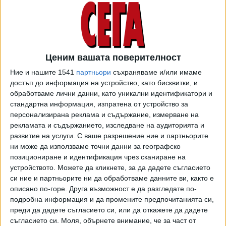
олигарси, на които ние запорирахме и внесохме искове
за отнемане на имущество. Хора, които притежават
медии. Хора, които също така имат 198 млн. причини да
водят срещу нас компроматна война. Хора, които на
Ценим вашата поверителност
двадесет и няколко години са...
Ние и нашите 1541
партньори
съхраняваме и/или имаме
- Но във вашите документи има разминаване?
достъп до информация на устройство, като бисквитки, и
обработваме лични данни, като уникални идентификатори и
- Няма никакво разминаване в документите ми.
стандартна информация, изпратена от устройство за
Напротив, всичко е обяснено и ясно. Съжалявам и за вас
персонализирана реклама и съдържание, измерване на
медиите, които се опитвате по някакъв начин да се
рекламата и съдържанието, изследване на аудиторията и
поставяте в услуга на тези хора, но нещата са ясни. Има
развитие на услуги.
С ваше разрешение ние и партньорите
хора, които на 20 и няколко години в едни смутни
ни може да използваме точни данни за географско
позициониране и идентификация чрез сканиране на
времена са придобили първия си милион, за съжаление,
устройството. Можете да кликнете, за да дадете съгласието
незаконно.
си ние и партньорите ни да обработваме данните ви, както е
описано по-горе. Друга възможност е да разгледате по-
- Искаме да ни обясните за терасата!
подробна информация и да промените предпочитанията си,
преди да дадете съгласието си, или да откажете да дадете
- Има други хора, които също така освен тях незаконно
съгласието си.
Моля, обърнете внимание, че за част от
са придобили милиарди. Всички тези хора се борят