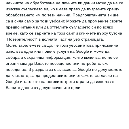
начините на обработване на личните ви данни може да не се
срещу мен персонално и срещу комисията, защото не
изисква съгласието ви, но имате право да възразите срещу
им харесва това, което се случва. Това, което се случва
обработването им по тези начини. Предпочитанията ви ще
през последните години в България.
са в сила само за този уебсайт. Можете да промените своите
предпочитания или да оттеглите съгласието си по всяко
- Оборете ги! Кажете колко души ползват терасата
време, като се върнете на този сайт и кликнете върху бутона
ви?
"Поверителност" в долната част на уеб страницата.
Моля, забележете също, че този уебсайт/това приложение
- Оборил съм ги, дал съм всичко. Всичко е обяснено в
използва една или повече услуги на Google и може да
моята позиция пред медиите. Точка по въпроса! Аз няма
събира и съхранява информация, която включва, но не се
да се обяснявам. Нека тези хора, които имат незаконно
ограничава до Вашето посещение или потребителско
поведение. В раздела за съгласие за Google по-долу можете
средства, те да се обясняват, не аз. Това е моето
да кликнете, за да предоставите или откажете съгласие на
обяснение по този въпрос. Сега, ако имате някакви
Google и таговете на неговите трети страни да използват
наистина професионални и сериозни въпроси. Разбирам и
Вашите данни за долупосочените цели.
вашата позиция. Това не е интервю. (...)Защо досега
никой не подава сигнал да ми се направи
проверка?! Твърдят се какви ли не глупости. Нека се
подаде сигнал до прокуратурата, нека се подаде сигнал
до парламента, до нашата комисия. Има хиляди органи,
които могат да проверят.