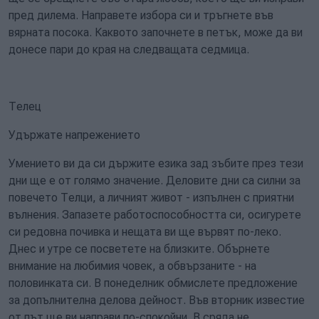
пред дилема. Направете избора си и тръгнете във
вярната посока. Каквото започнете в петък, може да ви
донесе пари до края на следващата седмица.
Телец
Удържате напрежението
Умението ви да си държите езика зад зъбите през тези
дни ще е от голямо значение. Деловите дни са силни за
повечето Телци, а личният живот - изпълнен с приятни
вълнения. Запазете работоспособността си, осигурете
си редовна почивка и нещата ви ще вървят по-леко.
Днес и утре се посветете на близките. Обърнете
внимание на любимия човек, а обвързаните - на
половинката си. В понеделник обмислете предложение
за допълнителна делова дейност. Във вторник известие
от път ще ви направи по-спокойни. В сряда не