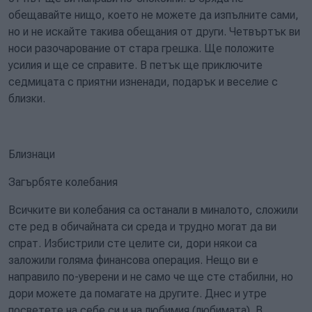
обещавайте нищо, което не можете да изпълните сами,
но и не искайте такива обещания от други. Четвъртък ви
носи разочарование от стара грешка. Ще положите
усилия и ще се справите. В петък ще приключите
седмицата с приятни изненади, подарък и веселие с
близки.
Близнаци
Загърбяте колебания
Всичките ви колебания са останали в миналото, сложили
сте ред в обичайната си среда и трудно могат да ви
спрат. Избистрили сте целите си, дори някои са
заложили голяма финансова операция. Нещо ви е
направило по-уверени и не само че ще сте стабилни, но
дори можете да помагате на другите. Днес и утре
посветете на себе си и на любимия (любимата). В