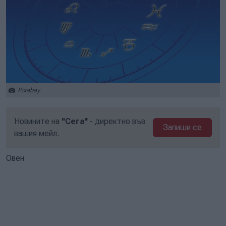
Pixabay
Новините на
"Сега"
- директно във
Запиши се
вашия мейл.
Овен