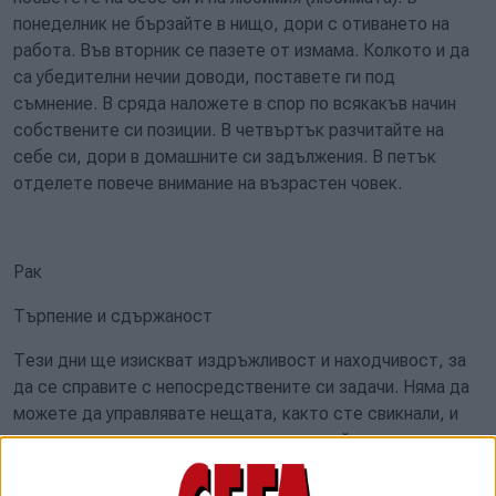
понеделник не бързайте в нищо, дори с отиването на
работа. Във вторник се пазете от измама. Колкото и да
са убедителни нечии доводи, поставете ги под
съмнение. В сряда наложете в спор по всякакъв начин
собствените си позиции. В четвъртък разчитайте на
себе си, дори в домашните си задължения. В петък
отделете повече внимание на възрастен човек.
Рак
Търпение и сдържаност
Тези дни ще изискват издръжливост и находчивост, за
да се справите с непосредствените си задачи. Няма да
можете да управлявате нещата, както сте свикнали, и
това ще внася допълнителна умора в дейността ви и в
отношенията с хората. Мнозина ще се тревожат за пари.
Днес и утре се присъединете към празника на близки