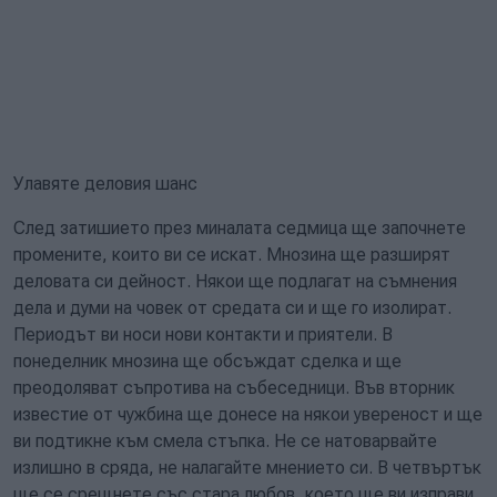
Улавяте деловия шанс
След затишието през миналата седмица ще започнете
промените, които ви се искат. Мнозина ще разширят
деловата си дейност. Някои ще подлагат на съмнения
дела и думи на човек от средата си и ще го изолират.
Периодът ви носи нови контакти и приятели. В
понеделник мнозина ще обсъждат сделка и ще
преодоляват съпротива на събеседници. Във вторник
известие от чужбина ще донесе на някои увереност и ще
ви подтикне към смела стъпка. Не се натоварвайте
излишно в сряда, не налагайте мнението си. В четвъртък
ще се срещнете със стара любов, което ще ви изправи