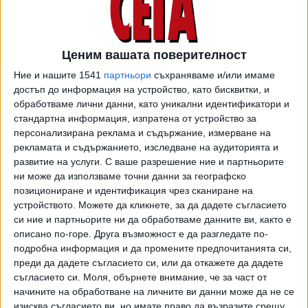
приятели, не отказвайте излизане извън населеното
място. Природата ще ви успокои. В понеделник не
отстъпвайте лесно от вече взето решение въпреки
Ценим вашата поверителност
"силните" доводи на другите. Във вторник родените през
Ние и нашите 1541
партньори
съхраняваме и/или имаме
юли ще уреждат лични документи. Внимавайте, като
достъп до информация на устройство, като бисквитки, и
подписвате. В сряда бъдете мълчаливи, особено на
обработваме лични данни, като уникални идентификатори и
работното място. В четвъртък завършете всичко със
стандартна информация, изпратена от устройство за
срок през периода и набележете задачите си за
персонализирана реклама и съдържание, измерване на
следващия. В петък вършете само най-необходимото.
рекламата и съдържанието, изследване на аудиторията и
развитие на услуги.
С ваше разрешение ние и партньорите
ни може да използваме точни данни за географско
позициониране и идентификация чрез сканиране на
Лъв
устройството. Можете да кликнете, за да дадете съгласието
си ние и партньорите ни да обработваме данните ви, както е
Творчески начинания
описано по-горе. Друга възможност е да разгледате по-
подробна информация и да промените предпочитанията си,
Продължават добрите дни за творчески начинания.
преди да дадете съгласието си, или да откажете да дадете
Всяка смяна на обстановката ще е полезна за вас.
съгласието си.
Моля, обърнете внимание, че за част от
Всичко отложено от предишни периоди ще намери
начините на обработване на личните ви данни може да не се
решение. В понеделник не изливайте душата си пред
изисква съгласието ви, но имате право да възразите срещу