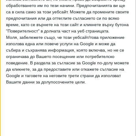
обработването им по тези начини. Предпочитанията ви ще
всекиго и не влагайте много пари в неясни сделки. Във
са в сила само за този уебсайт. Можете да промените своите
вторник не позволявайте да ви забъркват в интриги и
предпочитания или да оттеглите съгласието си по всяко
междуличностни обяснения дори с най-близките ви. Ще
време, като се върнете на този сайт и кликнете върху бутона
се чувствате малко самотни и е възможно да се
"Поверителност" в долната част на уеб страницата.
втурнете в кратък приятен флирт. В сряда не се
Моля, забележете също, че този уебсайт/това приложение
включвайте в игри, които не са по вашите правила. В
използва една или повече услуги на Google и може да
четвъртък успехът е на страната на тези, които се
събира и съхранява информация, която включва, но не се
ограничава до Вашето посещение или потребителско
занимават с търговия и финанси. В петък пазете
поведение. В раздела за съгласие за Google по-долу можете
дистанция, дори да ви обвиняват в пасивност и
да кликнете, за да предоставите или откажете съгласие на
безразличие.
Google и таговете на неговите трети страни да използват
Вашите данни за долупосочените цели.
Дева
Чувствате се по-уверени
След периода на неувереност и тъга идват дни на
стабилизация. Периодът не е подходящ да се
оплаквате, за сочене на чужди слабости и критики без