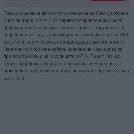
Важни промени в антикорупционния закон бяха одобрени
днес на първо четене от парламентарните комисии по
правни въпроси и по противодействие на корупцията. С
поправките отпада квалифицираното мнозинство от 160
депутати, което законът предвиждаше досега, когато
Народното събрание избира членове на Комисията за
противодействие на корупцията (КПК). Тоест, те ще
бъдат избрани с обикновено мнозинство – повече от
половината от присъстващите на съответното гласуване
депутати.