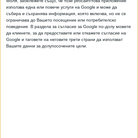
Моля, забележете също, че този уебсайт/това приложение
да взима решения с гласовете на две трети от петимата
използва една или повече услуги на Google и може да
й членове при наличие на "обективни обстоятелства".
събира и съхранява информация, която включва, но не се
ограничава до Вашето посещение или потребителско
Отпадането на мнозинството от 160 депутати
поведение. В раздела за съгласие за Google по-долу можете
управляващите обосноваха с това, че Конституционният
да кликнете, за да предоставите или откажете съгласие на
съд премахна разпоредбата в основния закон, според
Google и таговете на неговите трети страни да използват
Вашите данни за долупосочените цели.
която парламентът избира държавни органи с две трети,
ако това е предвидено в закон. Според юристите на
управляващите, ако правилото за квалифицираното
мнозинство остане в антикорупционния закон и с него се
изберат членове на КПК, това би дало основание
изборът да се атакува като противоконституционен.
Що се отнася до номинационната комисия, там нещата
са неясни. Рая Назарян от ГЕРБ-СДС твърдеше, че
целта на поправката, с която се дава възможност да се
взимат решения с двете трети присъстващи членове, е
да се предотврати блокаж на работата на
номинационната комисия, ако някой от членовете липсва.