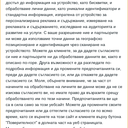
достъп до информация на устройство, като бисквитки, и
комисията Антон Славчев, за когото
обединението
обработваме лични данни, като уникални идентификатори и
твърди
, че е свързан с лидера на ДПС-НН Делян
стандартна информация, изпратена от устройство за
Пеевски. Междувременно стана ясно, че заради липсата
персонализирана реклама и съдържание, измерване на
на движение по въпроса България може и да загуби пари
рекламата и съдържанието, изследване на аудиторията и
по линия на Плана за възстановяване и устойчивост
развитие на услуги.
С ваше разрешение ние и партньорите
ни може да използваме точни данни за географско
(ПВУ), по който имаме ангажименти в борбата с
позициониране и идентификация чрез сканиране на
корупцията.
устройството. Можете да кликнете, за да дадете съгласието
си ние и партньорите ни да обработваме данните ви, както е
Сега управляващите от ГЕРБ-СДС, БСП-ОЛ и ИТН се
описано по-горе. Друга възможност е да разгледате по-
разбързаха –
точно заради ПВУ
, по който страната
подробна информация и да промените предпочитанията си,
очаква нови плащания. Вчера те внесоха свой
проект
с
преди да дадете съгласието си, или да откажете да дадете
промени в антикорупционния закон, а още днес те бяха
съгласието си.
Моля, обърнете внимание, че за част от
разгледани и приети в споменатите две комисии.
начините на обработване на личните ви данни може да не се
Важните промени в него са следните: първо, премахва
изисква съгласието ви, но имате право да възразите срещу
се изискването изборът на членове на КПК да става с
обработването им по тези начини. Предпочитанията ви ще
са в сила само за този уебсайт. Можете да промените своите
квалифицирано мнозинство; второ, записва се в закона,
предпочитания или да оттеглите съгласието си по всяко
че номинационната комисия (тя ще проверява
време, като се върнете на този сайт и кликнете върху бутона
кандидатите за допустимост и ще им дава
"Поверителност" в долната част на уеб страницата.
препоръчителни оценки – бел.а.) ще може да заседава и