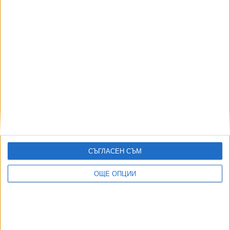
КПК ще заработи с четирима членове
23 Юли 2026
Пламен Тодоров иска изкуственият интелект да
помага в работата на КПК
14 Юли 2026
СЪГЛАСЕН СЪМ
13 съдии от ВАС бойкотираха избора за
антикорупционната комисия
ОЩЕ ОПЦИИ
07 Юли 2026