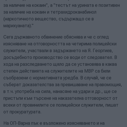
за наличие на кокаин", а "тестът на урината е позитивен
за наличие на кокаин и тетрахидроканабинол
(наркотичното вещество, съдържащо се в
марихуаната)."
Сега държавното обвинение обяснява и че с оглед
изясняване на отговорността на четирима полицейски
служители, участвали в задържането на Я. Георгиев,
досъдебното производство се води от следовател. В
хода на разследването щяло да се установява в каква
степен действията на служителите на МВР са били
съобразени с нормативната уредба. В случай, че се
съберат доказателства за превишаване на правомощия,
в т.ч. употреба на сила, нанасяне на удари и др., ще се
пристъпи към търсене на наказателна отговорност от
всеки от провинилите се полицейски служители, пишат
от прокуратурата.
На ОП-Варна пък е възложено изясняването и на