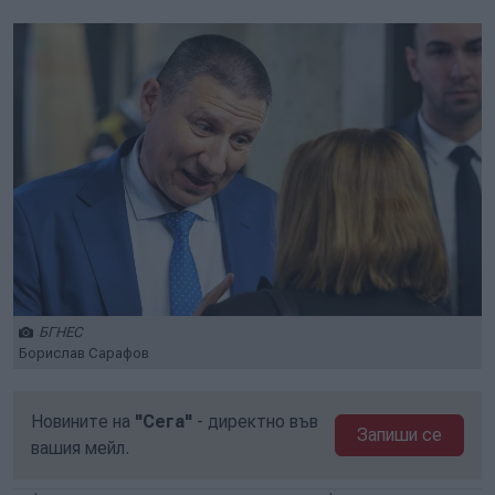
БГНЕС
Борислав Сарафов
Новините на
"Сега"
- директно във
Запиши се
вашия мейл.