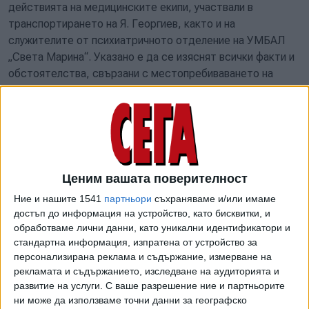
действията на медицинските екипи, участвали в
транспортирането на Я. Георгиев, както и на
служителите от психиатричното отделение на УМБАЛ
„Света Марина“. Указано е да се изяснят всички факти и
обстоятелства, свързани с местопребиваването на
починалия в часовете преди настъпването на смъртта
му.
Сарафов изискал от ОП-Варна "провеждането на бързо и
всеобхватно разследване, както и привличане към
наказателна отговорност на всички лица, спрямо които
Ценим вашата поверителност
биха се събрали доказателства за съпричастност към
Ние и нашите 1541
партньори
съхраняваме и/или имаме
смъртта на младия мъж". Нещо, което означава, че ще
достъп до информация на устройство, като бисквитки, и
има привлечени обвиняеми по случая и търсене на
обработваме лични данни, като уникални идентификатори и
наказателна отговорност.
стандартна информация, изпратена от устройство за
персонализирана реклама и съдържание, измерване на
Рано сутринта в четвъртък стана ясно, че вътрешният
рекламата и съдържанието, изследване на аудиторията и
министър Даниел Митов смята, че има превишаване на
развитие на услуги.
С ваше разрешение ние и партньорите
полицейските правомощия при трагичния инцидент, при
ни може да използваме точни данни за географско