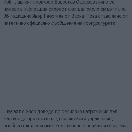
И.ф. главният прокурор Борислав Сарафов лично се
намеси в набиращия скорост скандал около смъртта на
36-годишния Явор Георгиев от Варна. Това става ясно от
патетично официално съобщение на прокуратурата.
Случаят с Явор доведе до сериозно напрежение във
Варна и до протести пред полицейско управление,
особено след появилите се клипове в социалните мрежи.