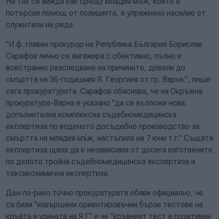
На тях се вижда как срещу младия мъж, който е
потърсил помощ от полицията, е упражнено насилие от
служители на реда.
"И.ф. главен прокурор на Република България Борислав
Сарафов лично се ангажира с обективно, пълно и
всестранно разследване на причините, довели до
смъртта на 36-годишния Я. Георгиев от гр. Варна.", пише
сега прокуратурата. Сарафов обяснява, че на Окръжна
прокуратура-Варна е указано "да се възложи нова,
допълнителна комплексна съдебномедицинска
експертиза по воденото досъдебно производство за
смъртта на младия мъж, настъпила на 7 юни т.г." Същата
експертиза щяла да е независима от досега изготвените
по делото тройна съдебномедицинска експертиза и
токсикохимична експертиза.
Ден по-рано точно прокуратурата обяви официално, че
са били "извършени ориентировъчни бързи тестове на
кръвта и урината на Я.Г" и че "кръвният тест е позитивен