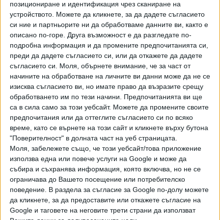
който почина 36-годишният Явор Георгиев. "Има
позициониране и идентификация чрез сканиране на
специални техники за сваляне на напрежението, когато
устройството. Можете да кликнете, за да дадете съгласието
човекът не застрашава околните. От камерите се
си ние и партньорите ни да обработваме данните ви, както е
описано по-горе. Друга възможност е да разгледате по-
вижда, че те не са приложени", каза Митов, който днес е
подробна информация и да промените предпочитанията си,
във Варна, където ще проведе спешно заседание на
преди да дадете съгласието си, или да откажете да дадете
МВР.
съгласието си.
Моля, обърнете внимание, че за част от
начините на обработване на личните ви данни може да не се
Той потвърди, че е отстранил директора на ОДП Варна -
изисква съгласието ви, но имате право да възразите срещу
ст. комисар Андрей Ангелов и шефа на Второ РУП
обработването им по тези начини. Предпочитанията ви ще
Чавдар Нанков, който обаче не е уволнен, а преназначен
са в сила само за този уебсайт. Можете да промените своите
в Икономическа полиция. Митов обясни, че процедурата
предпочитания или да оттеглите съгласието си по всяко
за уволнение е сложна и трябва да се изминат редица
време, като се върнете на този сайт и кликнете върху бутона
стъпки, за да не възстанови впоследствие съдът
"Поверителност" в долната част на уеб страницата.
Моля, забележете също, че този уебсайт/това приложение
уволнения.
използва една или повече услуги на Google и може да
събира и съхранява информация, която включва, но не се
Часове по-рано стана ясно, че полицаите, които са
ограничава до Вашето посещение или потребителско
задържали Явор Георгиев във Варна, са имали зачислени
поведение. В раздела за съгласие за Google по-долу можете
боди камери, но не са ги носили и не са ги ползвали. Това
да кликнете, за да предоставите или откажете съгласие на
призна на брифинг в морската столица ръководството на
Google и таговете на неговите трети страни да използват
ОДМВР-Варна. Това е нарушение и затова това те са