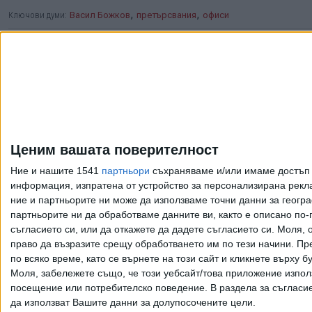
,
,
Ключови думи:
Васил Божков
претърсвания
офиси
Още новини по темата
Борисов за първи път
изплува в документ на
Ценим вашата поверителност
службата за санкции
на САЩ
Ние и нашите 1541
партньори
съхраняваме и/или имаме достъп д
информация, изпратена от устройство за персонализирана рекла
02 Авг. 2026
ние и партньорите ни може да използваме точни данни за геогра
партньорите ни да обработваме данните ви, както е описано по
съгласието си, или да откажете да дадете съгласието си.
Моля, о
Васил Божков си
право да възразите срещу обработването им по тези начини. Пре
поиска над 5 млн. евро
по всяко време, като се върнете на този сайт и кликнете върху б
от "Левски"
Моля, забележете също, че този уебсайт/това приложение изпол
19 Юни 2026
посещение или потребителско поведение. В раздела за съгласие 
да използват Вашите данни за долупосочените цели.