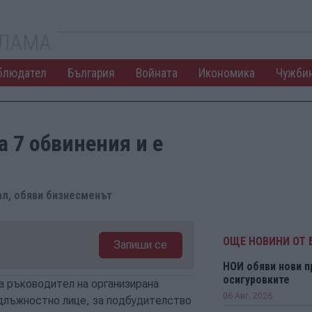
КЛАМА
блюдател
България
Войната
Икономика
Чужби
 7 обвинения и е
дал, обяви бизнесменът
ОЩЕ НОВИНИ ОТ 
Запиши се
НОИ обяви нови п
осигуровките
а ръководител на организирана
06 Авг. 2026
а длъжностно лице, за подбудителство