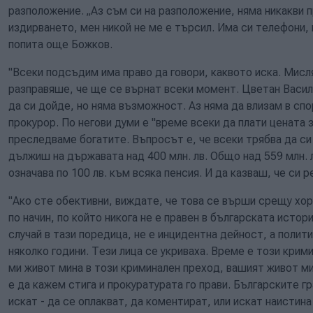
разположение. „Аз съм си на разположение, няма никакви п
издирването, мен никой не ме е търсил. Има си телефони, 
попита още Божков.
"Всеки подсъдим има право да говори, каквото иска. Мисл
разправяше, че ще се върнат всеки момент. Цветан Васил
да си дойде, но няма възможност. Аз няма да влизам в спо
прокурор. По негови думи е "време всеки да плати цената з
преследваме богатите. Въпросът е, че всеки трябва да с
дължиш на държавата над 400 млн. лв. Общо над 559 млн. л
означава по 100 лв. към всяка пенсия. И да казваш, че си 
"Ако сте обективни, виждате, че това се върши срещу хо
по начин, по който никога не е правен в българската истор
случай в тази поредица, не е инцидентна дейност, а полит
няколко години. Тези лица се укриваха. Време е този кри
ми живот мина в този криминален преход, вашият живот м
е да кажем стига и прокуратурата го прави. Българските г
искат - да се оплакват, да коментират, или искат наистин