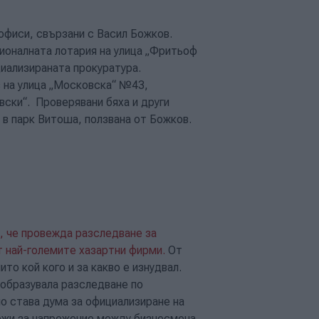
офиси, свързани с Васил Божков.
ионалната лотария на улица „Фритьоф
циализираната прокуратура.
 на улица „Московска“ №43,
ски“. Проверявани бяха и други
 в парк Витоша, ползвана от Божков.
, че провежда разследване за
от най-големите хазартни фирми.
От
о кой кого и за какво е изнудвал.
 образувала разследване по
но става дума за официализиране на
режи за напрежение между бизнесмена