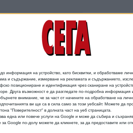
Божков заведе дело в
САЩ за изваждане от
"Магнитски"
о информация на устройство, като бисквитки, и обработваме личн
08 Юли 2026
ма и съдържание, измерване на рекламата и съдържанието, изслед
фско позициониране и идентификация чрез сканиране на устройство
-горе. Друга възможност е да разгледате по-подробна информация 
бърнете внимание, че за част от начините на обработване на личн
Съпругата на Васил
дпочитанията ви ще са в сила само за този уебсайт. Можете да пр
Божков осъди
утона "Поверителност" в долната част на уеб страницата.
прокуратурата заради
зва една или повече услуги на Google и може да събира и съхраня
ареста си
за Google по-долу можете да кликнете, за да предоставите или отк
28 Апр. 2026