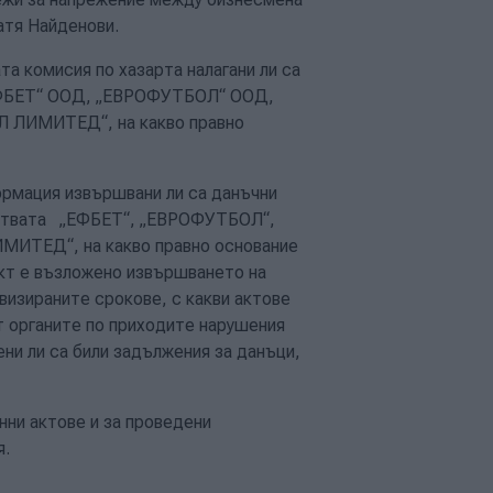
атя Найденови.
а комисия по хазарта налагани ли са
„ЕФБЕТ“ ООД, „ЕВРОФУТБОЛ“ ООД,
 ЛИМИТЕД“, на какво правно
ормация извършвани ли са данъчни
жествата „ЕФБЕТ“, „ЕВРОФУТБОЛ“,
ИТЕД“, на какво правно основание
кт е възложено извършването на
визираните срокове, с какви актове
т органите по приходите нарушения
ни ли са били задължения за данъци,
онни актове и за проведени
я.