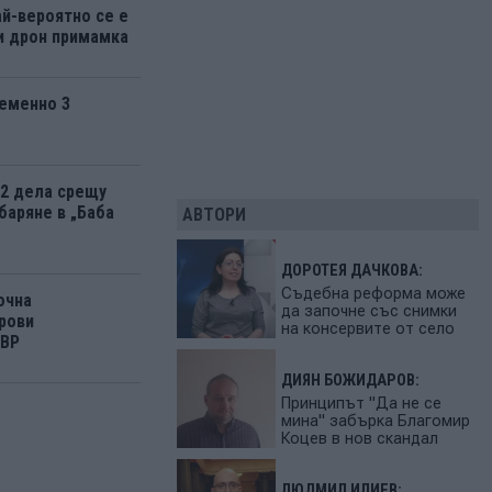
ай-вероятно се е
и дрон примамка
еменно 3
12 дела срещу
баряне в „Баба
АВТОРИ
ДОРОТЕЯ ДАЧКОВА:
Съдебна реформа може
очна
да започне със снимки
рови
на консервите от село
МВР
ДИЯН БОЖИДАРОВ:
Принципът "Да не се
мина" забърка Благомир
Коцев в нов скандал
ЛЮДМИЛ ИЛИЕВ: