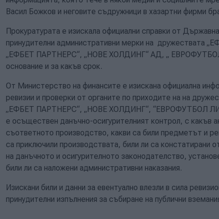
Васил Божков и неговите съдружници в хазартни фирми бр
Прокуратурата е изискала официални справки от Държавнат
принудителни административни мерки на дружествата 
„ЕФБЕТ ПАРТНЕРС“, „НОВЕ ХОЛДИНГ“ АД, „ ЕВРОФУТБОЛ
основание и за какъв срок.
От Министерство на финансите е изискана официална инф
ревизии и проверки от органите по приходите на на дру
„ЕФБЕТ ПАРТНЕРС“, „НОВЕ ХОЛДИНГ“, “ЕВРОФУТБОЛ ЛИМ
е осъществен данъчно-осигурителният контрол, с какъв а
съответното производство, какви са били предметът и ре
са приключили производствата, били ли са констатирани о
на данъчното и осигурителното законодателство, установе
били ли са наложени административни наказания.
Изискани били и данни за евентуално влезли в сила ревизи
принудителни изпълнения за събиране на публични вземани