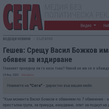
МЕДИЯ БЕЗ
ПОЛИТИЧЕСКА РЕ
Видео
На
ВОДЕЩИ НОВИНИ
БЪЛГАРИЯ
Гешев: Срещу Васил Божков има
обявен за издирване
Главният прокурор ли го каза това? Никой не ми се е обаж
29 Яну. 2020
Обновена
Новините на
"Сега"
- директно във вашия мейл.
"Към момента Васил Божков е обвиняем по 7 обвинения - з
престъпна група, за принуда, изнудване, опит за подкуп н