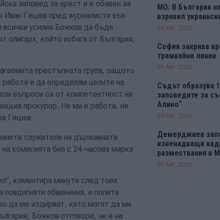
йска заповед за арест и е обявен за
МО: В България н
р Иван Гешев пред журналисти във
взривил украинск
 всички усилия Божков да бъде
08 Авг. 2026
т олигарх, който избяга от България,
София закрива вр
трамвайни линии
05 Авг. 2026
лагаемата престъпната група, защото
 работа е да определям целите на
Съдът образува 
Тези въпроси са от компетентност на
заповедите за съ
Алино“
ващия прокурор. Не ми е работа, не
05 Авг. 2026
ира Гешев
Демерджиев зап
ваните служители на държавната
изненадващи кад
 на комисията бил с 24-часова мярка
размествания в 
05 Авг. 2026
дил", коментира минути след това
а повдигнати обвинения, и попита
кво да ме издирват, като могат да ми
ългария, Божков отговори, че е на