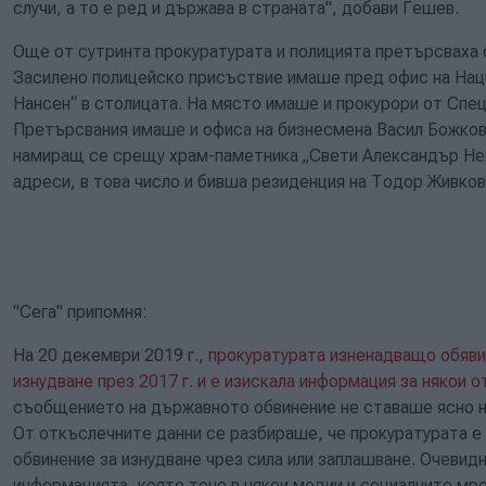
случи, а то е ред и държава в страната", добави Гешев.
Още от сутринта прокуратурата и полицията претърсваха 
Засилено полицейско присъствие имаше пред офис на Нац
Нансен“ в столицата. На място имаше и прокурори от Спе
Претърсвания имаше и офиса на бизнесмена Васил Божков
намиращ се срещу храм-паметника „Свети Александър Нев
адреси, в това число и бивша резиденция на Тодор Живков
"Сега" припомня:
На 20 декември 2019 г.,
прокуратурата изненадващо обяви
изнудване през 2017 г. и е изискала информация за някои 
съобщението на държавното обвинение не ставаше ясно нит
От откъслечните данни се разбираше, че прокуратурата е
обвинение за изнудване чрез сила или заплашване. Очевид
информацията, която тече в някои медии и социалните м