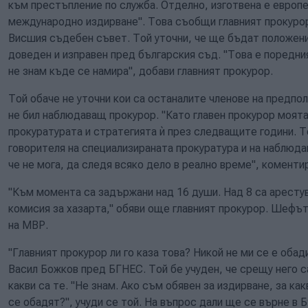
към престъпление по служба. Отделно, изготвена е европе
международно издирване". Това съобщи главният прокуро
Висшия съдебен съвет. Той уточни, че ще бъдат положени
доведен и изправен пред българския съд. "Това е поредния
не знам къде се намира", добави главният прокурор.
Той обаче не уточни кои са останалите членове на предпо
не бил наблюдаващ прокурор. "Като главен прокурор моята
прокуратурата и стратегията ѝ през следващите години. 
говорителя на специализираната прокуратура и на наблюда
че не мога, да следя всяко дело в реално време", комент
"Към момента са задържани над 16 души. Над 8 са аресту
комисия за хазарта," обяви още главният прокурор. Шефът
на МВР.
"Главният прокурор ли го каза това? Никой не ми се е оба
Васил Божков пред БГНЕС. Той бе учуден, че срещу него с
какви са те. "Не знам. Ако съм обявен за издирване, за ка
се обадят?", учуди се той. На въпрос дали ще се върне в Б