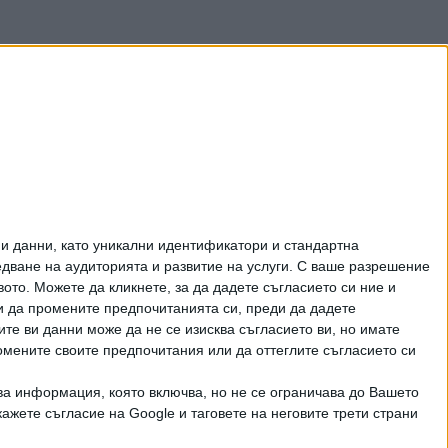
и данни, като уникални идентификатори и стандартна
ване на аудиторията и развитие на услуги.
С ваше разрешение
то. Можете да кликнете, за да дадете съгласието си ние и
и да промените предпочитанията си, преди да дадете
ите ви данни може да не се изисква съгласието ви, но имате
омените своите предпочитания или да оттеглите съгласието си
ва информация, която включва, но не се ограничава до Вашето
ажете съгласие на Google и таговете на неговите трети страни