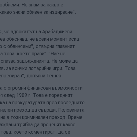
роблеми. Не знам за какво е
какво значи обявен за издирване",
я, че адвокатът на Арабаджиеви
ев обяснява, че всеки момент иска
р с обвиняеми", отвърна главният
а това, което прави". "Ние не
и спазва задълженията. Не може да
в. за всички лотарийни игри. Това
репресиран", допълни Гешев.
ра с огромни финансови възможности
ия след 1989 г. Това е поредният
ика на прокуратурата през последните
минален преход да свърши. Половината
ина в този криминален преход. Време
раждани трябва да преценят какво
а това, което коментират, да се