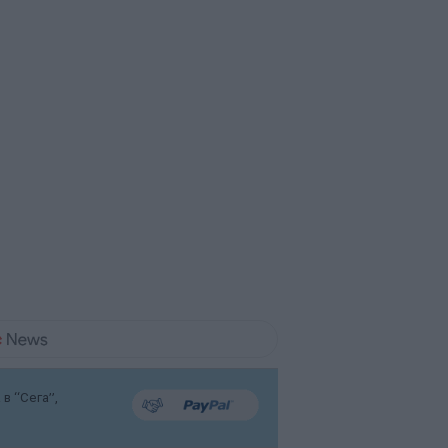
в “Сега”,