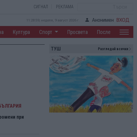
СИГНАЛ
РЕКЛАМА
Анонимен
ВХОД
11:29:00, неделя, 9 август 2026 г.
на
Култура
Спорт
Просвета
После
ТУШ
Разгледай всички
БЪЛГАРИЯ
ромени при