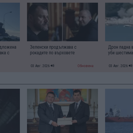
одложена
Зеленски продължава с
Дрон падна 
ака с
рокадите по върховете
уби шестим
03 Авг. 2026
Обновена
03 Авг. 2026