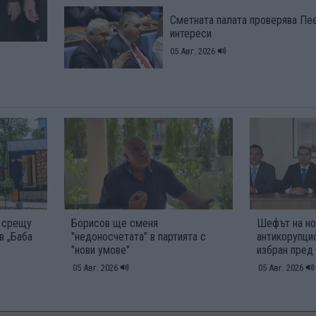
Сметната палата проверява Пее
интереси
05 Авг. 2026
о
а срещу
Борисов ще сменя
Шефът на но
в „Баба
"недоносчетата" в партията с
антикорупци
"нови умове"
избран пред
05 Авг. 2026
05 Авг. 2026