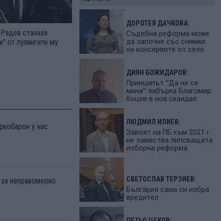
ДОРОТЕЯ ДАЧКОВА:
 Радев станаха
Съдебна реформа може
да започне със снимки
и" от лупингите му
на консервите от село
ДИЯН БОЖИДАРОВ:
Принципът "Да не се
мина" забърка Благомир
Коцев в нов скандал
ЛЮДМИЛ ИЛИЕВ:
ркобарон у нас
Завоят на ПБ към 2021 г.
не замества липсващата
изборна реформа
СВЕТОСЛАВ ТЕРЗИЕВ:
 за неправомерно
България сама си избра
вредител
ПЕТЬО ЦЕКОВ: