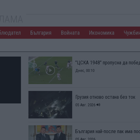
КЛАМА
блюдател
България
Войната
Икономика
Чужби
"ЦСКА 1948" пропусна да побед
Днес, 00:10
Грузия отново остана без ток
05 Авг. 2026
България най-после пак има по
05 Авг. 2026