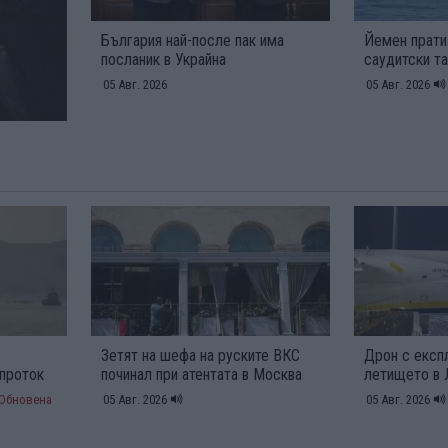
България най-после пак има
Йемен прати
посланик в Украйна
саудитски т
05 Авг. 2026
05 Авг. 2026
Зетят на шефа на руските ВКС
Дрон с експл
 проток
починал при атентата в Москва
летището в 
Обновена
05 Авг. 2026
05 Авг. 2026