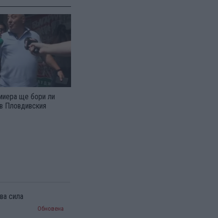
миера ще бори ли
 в Пловдивския
ва сила
Обновена