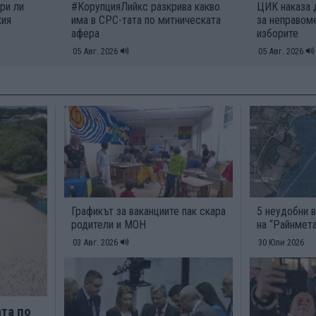
ри ли
#КорупцияЛийкс разкрива какво
ЦИК наказа 
кия
има в СРС-тата по митническата
за неправом
афера
изборите
05 Авг. 2026
05 Авг. 2026
Графикът за ваканциите пак скара
5 неудобни 
родители и МОН
на “Райнмета
03 Авг. 2026
30 Юли 2026
та по