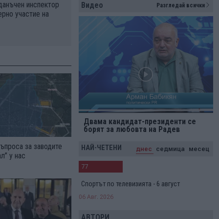
данъчен инспектор
Видео
Разгледай всички
ерно участие на
Двама кандидат-президенти се
борят за любовта на Радев
въпроса за заводите
НАЙ-ЧЕТЕНИ
днес
седмица
месец
л” у нас
77
Спортът по телевизията - 6 август
06 Авг. 2026
АВТОРИ