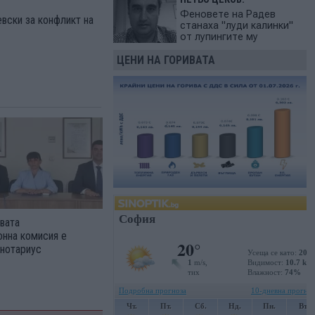
Феновете на Радев
вски за конфликт на
станаха "луди калинки"
от лупингите му
ЦЕНИ НА ГОРИВАТА
вата
онна комисия е
 нотариус