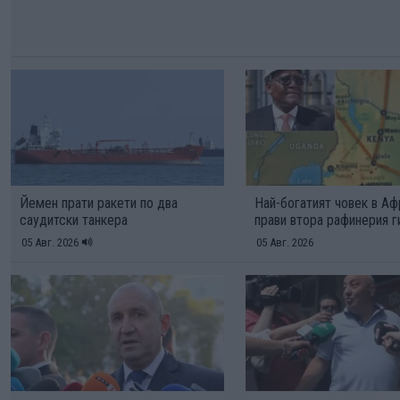
Йемен прати ракети по два
Най-богатият човек в А
саудитски танкера
прави втора рафинерия г
05 Авг. 2026
05 Авг. 2026