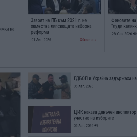
Завоят на ПБ към 2021 г. не
Феновете на
замества липсващата изборна
"луди калинк
имки на
реформа
28 Юли 2026
01 Авг. 2026
Обновена
ГДБОП и Украйна задържаха на
05 Авг. 2026
ЦИК наказа данъчен инспектор
участие на изборите
05 Авг. 2026