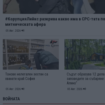
#КорупцияЛийкс разкрива какво има в СРС-тата п
митническата афера
05 Авг. 2026
Тонове нелегален зехтин са
Съдът образува 12 дел
хванати край София
заповедите за събаряне 
Алино“
05 Авг. 2026
05 Авг. 2026
ВОЙНАТА