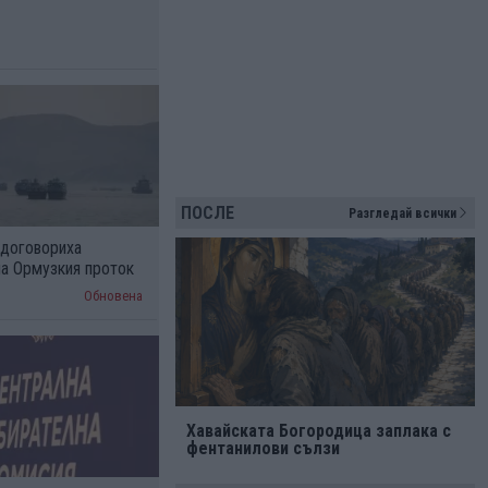
ПОСЛЕ
Разгледай всички
 договориха
на Ормузкия проток
Обновена
Хавайската Богородица заплака с
фентанилови сълзи