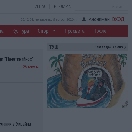
СИГНАЛ
РЕКЛАМА
Анонимен
ВХОД
05:12:35, четвъртък, 6 август 2026 г.
на
Култура
Спорт
Просвета
После
ТУШ
Разгледай всички
и "Панатинайкос"
Обновена
сланик в Украйна