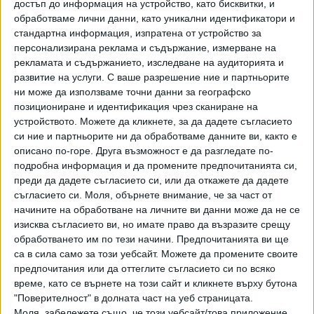
Съдът не позволи събаряне на 12 сгради в
достъп до информация на устройство, като бисквитки, и
Баба Алино
обработваме лични данни, като уникални идентификатори и
стандартна информация, изпратена от устройство за
06 Авг. 2026
персонализирана реклама и съдържание, измерване на
рекламата и съдържанието, изследване на аудиторията и
развитие на услуги.
С ваше разрешение ние и партньорите
От хвалбите за арести и преписки за
ни може да използваме точни данни за географско
купуване на гласове не остана нищо
позициониране и идентификация чрез сканиране на
06 Авг. 2026
устройството. Можете да кликнете, за да дадете съгласието
си ние и партньорите ни да обработваме данните ви, както е
описано по-горе. Друга възможност е да разгледате по-
НОИ обяви нови промени при осигуровките
подробна информация и да промените предпочитанията си,
06 Авг. 2026
преди да дадете съгласието си, или да откажете да дадете
съгласието си.
Моля, обърнете внимание, че за част от
начините на обработване на личните ви данни може да не се
изисква съгласието ви, но имате право да възразите срещу
ВОЙНАТА
обработването им по тези начини. Предпочитанията ви ще
са в сила само за този уебсайт. Можете да промените своите
Русия се опита да убие германски
предпочитания или да оттеглите съгласието си по всяко
доставчик на дронове за Украйна
време, като се върнете на този сайт и кликнете върху бутона
06 Авг. 2026
"Поверителност" в долната част на уеб страницата.
Моля, забележете също, че този уебсайт/това приложение