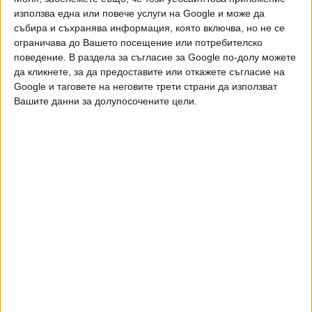
използва една или повече услуги на Google и може да
Украйна използва все по-често роботи на
събира и съхранява информация, която включва, но не се
фронта
ограничава до Вашето посещение или потребителско
05 Авг. 2026
поведение. В раздела за съгласие за Google по-долу можете
да кликнете, за да предоставите или откажете съгласие на
Google и таговете на неговите трети страни да използват
Вашите данни за долупосочените цели.
Московска област бе подложена на най-
смъртоносната атака с дронове
04 Авг. 2026
Зеленски продължава с рокадите по
върховете
03 Авг. 2026
Обновена
ЧУЖБИНА