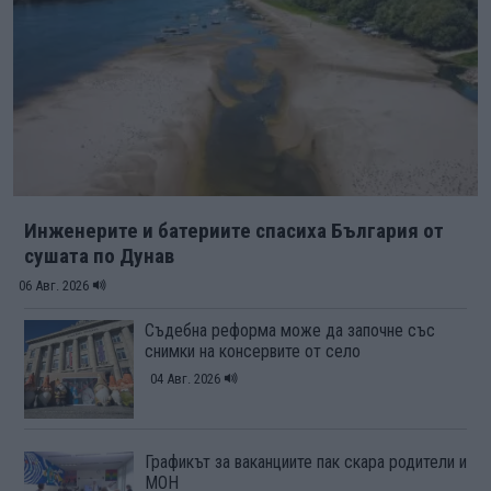
Инженерите и батериите спасиха България от
сушата по Дунав
06 Авг. 2026
Съдебна реформа може да започне със
снимки на консервите от село
04 Авг. 2026
Графикът за ваканциите пак скара родители и
МОН