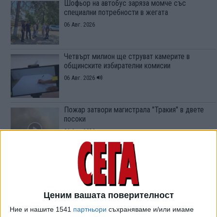
Шофьор на автобус заряза момче със
специални потребности в жегата
06 Авг. 2026
Четвърт милион ще струват камерите в
общинските избирателни комисии
06 Авг. 2026
Пожар затвори магистрала "Тракия" в двете
посоки
06 Авг. 2026
Непълнолетни са подмамили и пребили до
смърт мъж в Пловдив
06 Авг. 2026
Ценим вашата поверителност
Ние и нашите 1541
партньори
съхраняваме и/или имаме