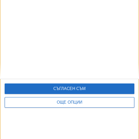
В 200 училища ще бъде внедрена система
за анализ на данни
04 Авг. 2026
ЗДРАВЕ
Болниците ще канят на търг търговците на
нерегистрирани лекарства
05 Авг. 2026
ВМА пусна онлайн записване за прегледи по
НЗОК
СЪГЛАСЕН СЪМ
04 Авг. 2026
ОЩЕ ОПЦИИ
Здравното министерство проверява
финансите на "Пирогов"
03 Авг. 2026